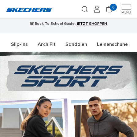
0
Men
MENU
🎒 Back To School Guide:
JETZT SHOPPEN
Slip-ins
Arch Fit
Sandalen
Leinenschuhe