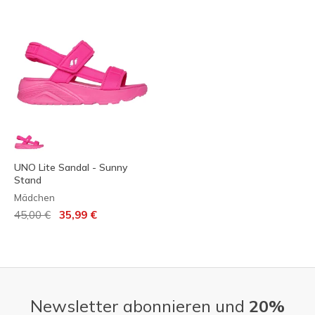
UNO Lite Sandal - Sunny
Stand
Mädchen
Reduziert von
auf
45,00 €
35,99 €
Newsletter abonnieren und
20%