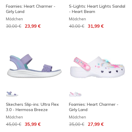
Foamies: Heart Charmer -
S-Lights: Heart Lights Sandal
Girly Land
- Heart Beam
Mädchen
Mädchen
Reduziert von
auf
Reduziert von
auf
30,00 €
23,99 €
40,00 €
31,99 €
Skechers Slip-ins: Ultra Flex
Foamies: Heart Charmer -
3.0 - Hermosa Breeze
Girly Land
Mädchen
Mädchen
Reduziert von
auf
Reduziert von
auf
45,00 €
35,99 €
35,00 €
27,99 €