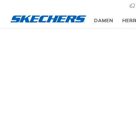
DAMEN
HER
Fitne
GESCHLECHT
12 ergebn
KATEGORIE
GRÖSSE
FARBE