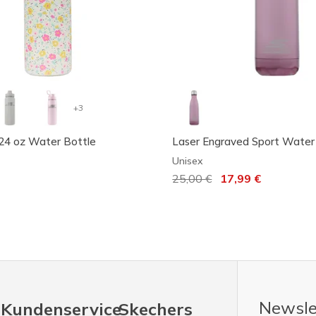
+3
24 oz Water Bottle
Laser Engraved Sport Water
Unisex
Reduziert von
25,00 €
auf
17,99 €
Newsle
Kundenservice
Skechers