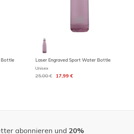
 Bottle
Laser Engraved Sport Water Bottle
Unisex
Reduziert von
25,00 €
auf
17,99 €
tter abonnieren und
20%