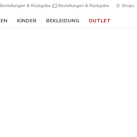
Bestellungen & Rückgabe
Bestellungen & Rückgabe
Shops
REN
KINDER
BEKLEIDUNG
OUTLET
🎒 Back To School Guide:
JETZT SHOPPEN
sszubehör und Sportausrüstung
isse