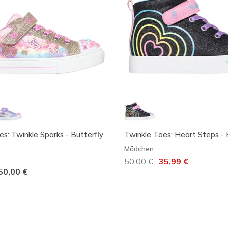
s: Twinkle Sparks - Butterfly
Twinkle Toes: Heart Steps -
Mädchen
Reduziert von
50,00 €
auf
35,99 €
50,00 €