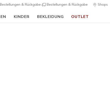
Bestellungen & Rückgabe
Bestellungen & Rückgabe
Shops
REN
KINDER
BEKLEIDUNG
OUTLET
🎒 Back To School Guide:
JETZT SHOPPEN
le Toes Kinder Kollektion
s bringen mehr Glitzer in deinen Alltag. Die Strasssteine und krä
 zum Funkeln.
isse