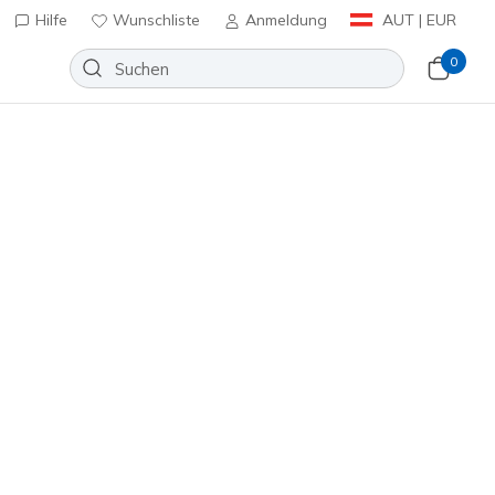
Hilfe
Wunschliste
Anmeldung
AUT | EUR
0
ftige Farben bringen
Sortieren nach