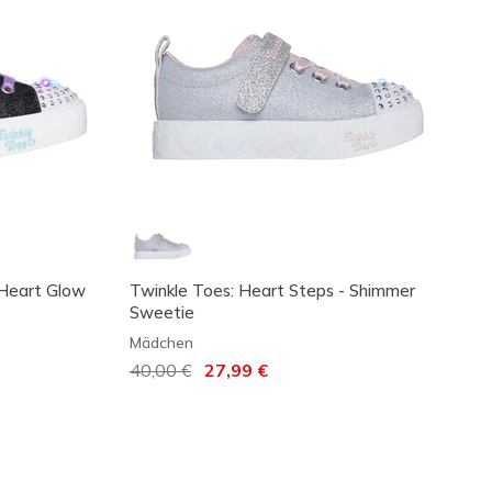
 Heart Glow
Twinkle Toes: Heart Steps - Shimmer
Sweetie
Mädchen
Reduziert von
40,00 €
auf
27,99 €