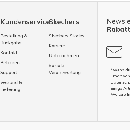
Newsle
Kundenservice
Skechers
Rabatt
Bestellung &
Skechers Stories
Rückgabe
Karriere
Kontakt
Unternehmen
Retouren
Soziale
*Wenn du 
Support
Verantwortung
Erhalt vo
Versand &
Datenschut
Einige Ar
Lieferung
Weitere I