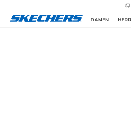
DAMEN
HER
Twink
GESCHLECHT
Twinkle Toe
Kinderauge
KATEGORIE
12 ergebn
GRÖSSE
ALTERSGRUPPE