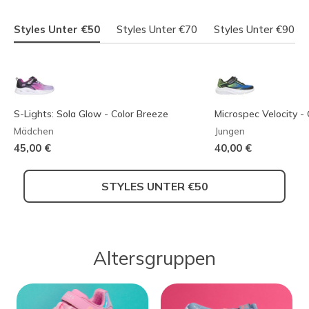
Styles Unter €50
Styles Unter €70
Styles Unter €90
S-Lights: Sola Glow - Color Breeze
Microspec Velocity - 
Mädchen
Jungen
45,00 €
40,00 €
STYLES UNTER €50
Altersgruppen
Skechers Garage
Twinkle Toes: Twi-Lites 2.0 - Dreamy
Skechers Slip-ins: M
Skechers Slip-ins: Gl
Wings
Step - Smooth Soles
Ultra-Shift
Jungen
Mädchen
Mädchen
Jungen
60,00 €
Reduziert von
auf
70,00 €
65,00 €
75,00 €
45,99 €