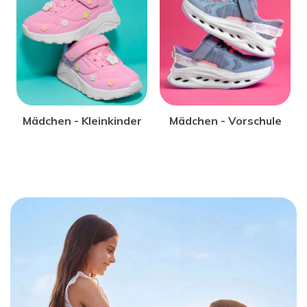
STYLES UNTER €70
STYLES UNTER €90
Mädchen - Kleinkinder
Mädchen - Vorschule