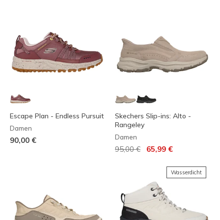
Escape Plan - Endless Pursuit
Skechers Slip-ins: Alto -
Rangeley
Damen
Damen
90,00 €
Reduziert von
auf
95,00 €
65,99 €
Wasserdicht