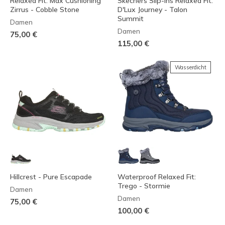
Relaxed Fit: Max Cushioning
Skechers Slip-ins Relaxed Fit:
Zirrus - Cobble Stone
D'Lux Journey - Talon
Summit
Damen
Damen
75,00 €
115,00 €
Wasserdicht
Hillcrest - Pure Escapade
Waterproof Relaxed Fit:
Trego - Stormie
Damen
Damen
75,00 €
100,00 €