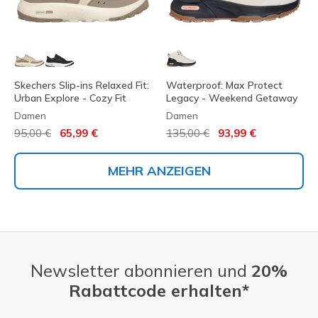
Skechers Slip-ins Relaxed Fit:
Waterproof: Max Protect
Urban Explore - Cozy Fit
Legacy - Weekend Getaway
Damen
Damen
Reduziert von
auf
Reduziert von
auf
95,00 €
65,99 €
135,00 €
93,99 €
MEHR ANZEIGEN
Newsletter abonnieren und
20%
Rabattcode erhalten*