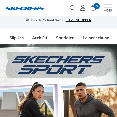
0
Men
MENU
🎒 Back To School Guide:
JETZT SHOPPEN
Slip-ins
Arch Fit
Sandalen
Leinenschuhe