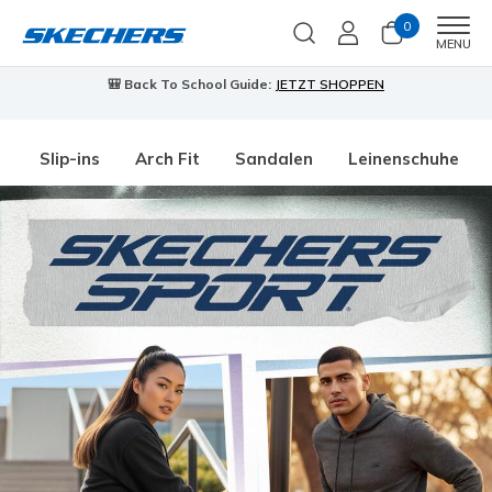
0
Men
MENU
🎒 Back To School Guide:
JETZT SHOPPEN
Slip-ins
Arch Fit
Sandalen
Leinenschuhe