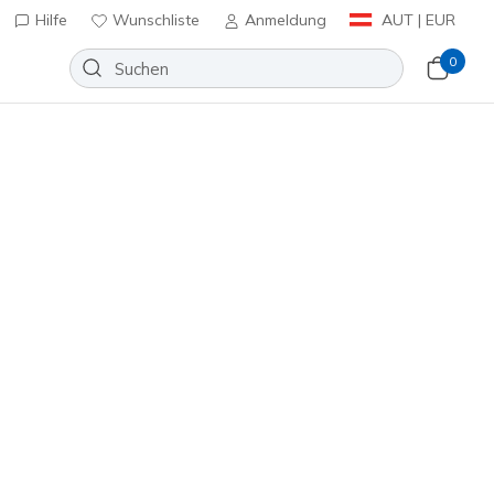
Hilfe
Wunschliste
Anmeldung
AUT | EUR
0
elden
⭐
Slip-ins: BOBS Sport Squad
Wunschliste
80 Bewertungen
enbewertungen
inkl. MwSt.