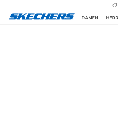
DAMEN
HER
Damen
Schuhe
Sneakers
Sneaker casual