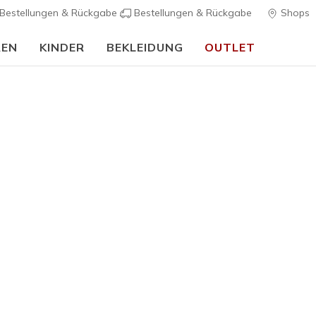
Bestellungen & Rückgabe
Bestellungen & Rückgabe
Shops
REN
KINDER
BEKLEIDUNG
OUTLET
⭐
Skechers VIP:
45 Tage kostenlose Rückgabe für Mitglieder
Jetzt anm
Damen
Bestseller
Skechers 
Chaos
7
3,8 von 5 Kund
80,00 €