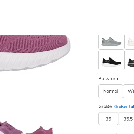
Farbe
Dunkel R
Passform
Normal
We
Größe
Größentab
35
35.5