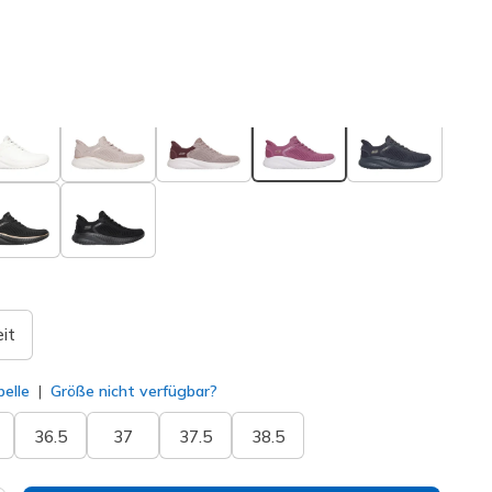
osa
(#
117497
DKRS
)
ausgewählt
it
elle
Größe nicht verfügbar?
36.5
37
37.5
38.5