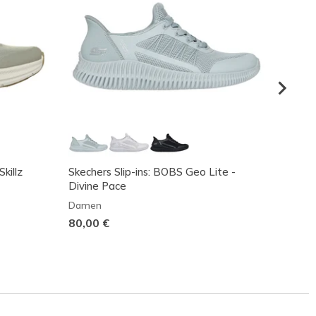
killz
Skechers Slip-ins: BOBS Geo Lite -
Skeche
Divine Pace
Chaos
Damen
Dame
80,00 €
80,00