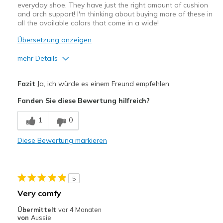
everyday shoe. They have just the right amount of cushion
and arch support! I'm thinking about buying more of these in
all the available colors that come in a wide!
Übersetzung anzeigen
mehr Details
Vorteile
Fazit
Ja, ich würde es einem Freund empfehlen
Attractive Design
Fanden Sie diese Bewertung hilfreich?
Breathe Well
1
0
Comfortable
Diese Bewertung markieren
Durable
Stylish
5
Geeignete Verwendung
Very comfy
Casual Wear
Übermittelt
vor 4 Monaten
von
Aussie
Going Out