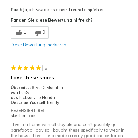
Vorteile
Fazit
Ja, ich würde es einem Freund empfehlen
Attractive Design
Fanden Sie diese Bewertung hilfreich?
Breathe Well
1
0
Comfortable
Diese Bewertung markieren
Stylish
Geeignete Verwendung
5
Casual Wear
Love these shoes!
Travel
Übermittelt
vor 3 Monaten
von
LoriS
Width
Feels true to width
aus
Jacksonville Florida
Describe Yourself
Trendy
Sizing
Feels true to size
REZENSIERT BEI
View On Shoes
Shoes are for Wearing
skechers.com
I live in a home with all clay tile and can't possibly go
barefoot all day so I bought these specifically to wear in
the house. I feel like a made a really good choice for an