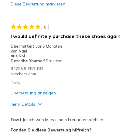
Diese Bewertung markieren
Casual Wear
Going Out
5
Width
Feels true to width
I would definitely purchase these shoes again
Sizing
Feels true to size
Übermittelt
vor 6 Monaten
View On Shoes
Shoes are for Wearing
von
Nani
aus
NM
Describe Yourself
Practical
REZENSIERT BEI
skechers.com
Daily
Übersetzung anzeigen
mehr Details
Geeignete Verwendung
Fazit
Ja, ich würde es einem Freund empfehlen
Casual Wear
Fanden Sie diese Bewertung hilfreich?