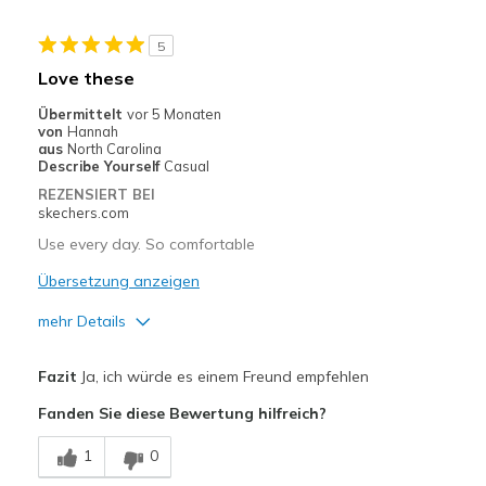
Stylish
5
Geeignete Verwendung
Love these
Casual Wear
Übermittelt
vor 5 Monaten
von
Hannah
Travel
aus
North Carolina
Describe Yourself
Casual
Width
Feels true to width
REZENSIERT BEI
skechers.com
Sizing
Feels true to size
Use every day. So comfortable
Übersetzung anzeigen
mehr Details
Vorteile
Fazit
Ja, ich würde es einem Freund empfehlen
Attractive Design
Fanden Sie diese Bewertung hilfreich?
Comfortable
1
0
Geeignete Verwendung