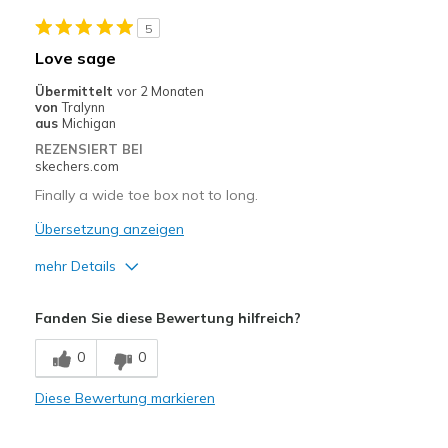
5
Love sage
Übermittelt
vor 2 Monaten
von
Tralynn
aus
Michigan
REZENSIERT BEI
skechers.com
Finally a wide toe box not to long.
Übersetzung anzeigen
mehr Details
Vorteile
Fanden Sie diese Bewertung hilfreich?
Attractive Design
0
0
Breathe Well
Diese Bewertung markieren
Comfortable