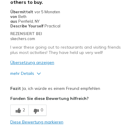
others to buy.
Width
Feels true to width
Sizing
Feels true to size
Übermittelt
vor 5 Monaten
von
Beth
View On Shoes
I'm Into Shoes
aus
Penfield, NY
Describe Yourself
Practical
REZENSIERT BEI
skechers.com
I wear these going out to restaurants and visiting friends
plus most activities! They have held up very well!
Übersetzung anzeigen
mehr Details
Vorteile
Fazit
Ja, ich würde es einem Freund empfehlen
Attractive Design
Fanden Sie diese Bewertung hilfreich?
Breathe Well
2
0
Comfortable
Diese Bewertung markieren
Durable