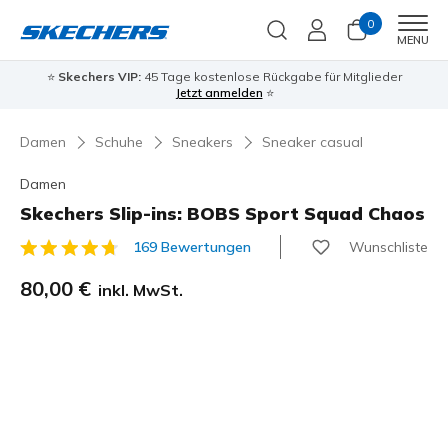
0
Men
MENU
⭐
Skechers VIP:
45 Tage kostenlose Rückgabe für Mitglieder
Jetzt anmelden
⭐
Damen
Schuhe
Sneakers
Sneaker casual
Damen
Skechers Slip-ins: BOBS Sport Squad Chaos
Wunschliste
169 Bewertungen
3,7 von 5 Kundenbewertungen
80,00 €
inkl. MwSt.