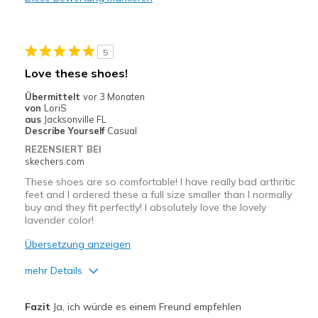
Stylish
Geeignete Verwendung
5
Casual Wear
Love these shoes!
Width
Feels too wide
Übermittelt
vor 3 Monaten
von
LoriS
View On Shoes
Shoes are for Wearing
aus
Jacksonville FL
Describe Yourself
Casual
REZENSIERT BEI
skechers.com
These shoes are so comfortable! I have really bad arthritic
feet and I ordered these a full size smaller than I normally
buy and they fit perfectly! I absolutely love the lovely
lavender color!
Übersetzung anzeigen
mehr Details
Vorteile
Fazit
Ja, ich würde es einem Freund empfehlen
Attractive Design