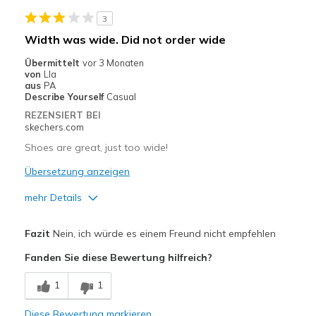
Width
Feels true to width
3
Sizing
Feels true to size
Width was wide. Did not order wide
Übermittelt
vor 3 Monaten
von
Lla
aus
PA
Describe Yourself
Casual
REZENSIERT BEI
skechers.com
Shoes are great, just too wide!
Übersetzung anzeigen
mehr Details
Vorteile
Fazit
Nein, ich würde es einem Freund nicht empfehlen
Attractive Design
Fanden Sie diese Bewertung hilfreich?
Breathe Well
1
1
Durable
Diese Bewertung markieren