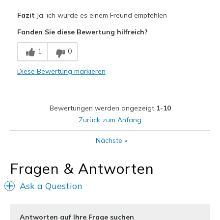
Vorteile
Fazit
Ja, ich würde es einem Freund empfehlen
Comfortable
Fanden Sie diese Bewertung hilfreich?
Geeignete Verwendung
1
0
working
Diese Bewertung markieren
Width
Feels true to width
Sizing
Feels true to size
View On Shoes
Shoes are for Wearing
Bewertungen werden angezeigt
1-10
Zurück zum Anfang
Nächste
»
Fragen & Antworten
Ask a Question
Antworten auf Ihre Frage suchen