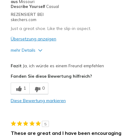
aus
Missouri
Describe Yourself
Casual
Travel
REZENSIERT BEI
skechers.com
Width
Feels true to width
Just a great shoe. Like the slip-in aspect.
Sizing
Feels true to size
Übersetzung anzeigen
View On Shoes
Shoes are for Wearing
mehr Details
Vorteile
Fazit
Ja, ich würde es einem Freund empfehlen
Attractive Design
Fanden Sie diese Bewertung hilfreich?
Comfortable
1
0
Stylish
Diese Bewertung markieren
Geeignete Verwendung
Casual Wear
5
Travel
These are great and I have been encouraging