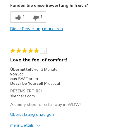
Fanden Sie diese Bewertung hilfreich?
Breathe Well
1
1
Comfortable
Diese Bewertung markieren
Durable
Stylish
5
Geeignete Verwendung
Love the feel of comfort!
Casual Wear
Übermittelt
vor 3 Monaten
von
Jac
Travel
aus
SW Florida
Describe Yourself
Practical
Width
Feels true to width
REZENSIERT BEI
skechers.com
Sizing
Feels full size too big
View On Shoes
I'm Really Into Shoes
A comfy shoe for a full day in WDW!
Übersetzung anzeigen
mehr Details