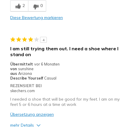
2
0
Diese Bewertung markieren
4
I am still trying them out. I need a shoe where I
stand on
Übermittelt
vor 6 Monaten
von
sunshine
aus
Arizona
Describe Yourself
Casual
REZENSIERT BEI
skechers.com
I needed a shoe that will be good for my feet. I am on my
feet 5 or 6 hours at a time at work
Übersetzung anzeigen
mehr Details