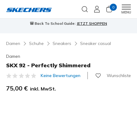
0
Men
MENU
🎒 Back To School Guide:
JETZT SHOPPEN
Damen
Schuhe
Sneakers
Sneaker casual
Damen
SKX 92 - Perfectly Shimmered
Wunschliste
Keine Bewertungen
4,7 von 5 Kundenbewertungen
75,00 €
inkl. MwSt.