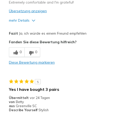
Extremely comfortable and I'm grateful!
Übersetzung anzeigen
mehr Details
Vorteile
Fazit
Ja, ich würde es einem Freund empfehlen
Attractive Design
Fanden Sie diese Bewertung hilfreich?
Breathe Well
0
0
Comfortable
Diese Bewertung markieren
I have hammer toes and they feel fabulous
Stylish
5
Nachteile
Yes I have bought 3 pairs
Finally a wonderful pair of shoes 👍👏
Übermittelt
vor 24 Tagen
von
Betty
Geeignete Verwendung
aus
Greenville SC
Describe Yourself
Stylish
Casual Wear