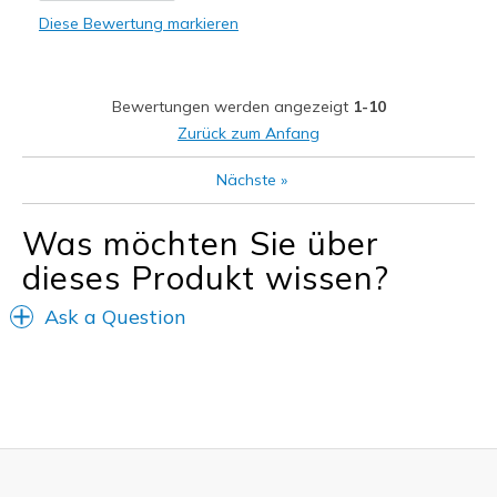
Diese Bewertung markieren
Width
Feels true to width
Sizing
Feels true to size
View On Shoes
Shoes are for Wearing
Bewertungen werden angezeigt
1-10
Zurück zum Anfang
Nächste
»
Was möchten Sie über
dieses Produkt wissen?
Ask a Question