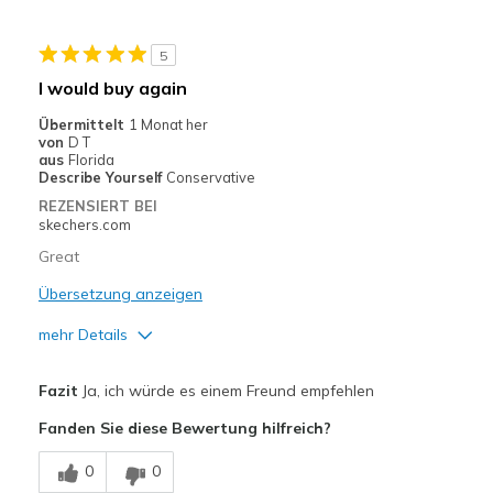
Geeignete Verwendung
5
Casual Wear
I would buy again
Work
Übermittelt
1 Monat her
von
D T
Width
Feels true to width
aus
Florida
Describe Yourself
Conservative
Sizing
Feels true to size
REZENSIERT BEI
View On Shoes
I'm Really Into Shoes
skechers.com
Great
Übersetzung anzeigen
mehr Details
Vorteile
Fazit
Ja, ich würde es einem Freund empfehlen
Comfortable
Fanden Sie diese Bewertung hilfreich?
Geeignete Verwendung
0
0
Casual Wear