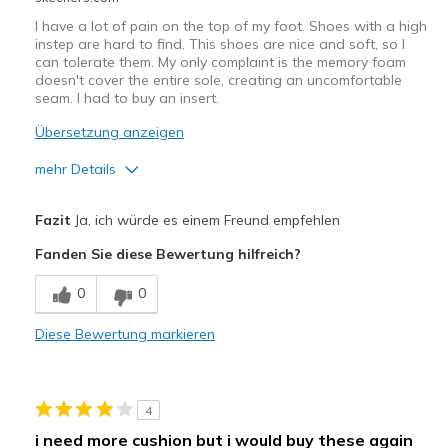
I have a lot of pain on the top of my foot. Shoes with a high
instep are hard to find. This shoes are nice and soft, so I
can tolerate them. My only complaint is the memory foam
doesn't cover the entire sole, creating an uncomfortable
seam. I had to buy an insert.
Übersetzung anzeigen
mehr Details
Vorteile
Fazit
Ja, ich würde es einem Freund empfehlen
Machine washable
Fanden Sie diese Bewertung hilfreich?
Very light
0
0
Nachteile
Diese Bewertung markieren
The memory foam has an uncomfortable seam.
Geeignete Verwendung
4
Casual Wear
i need more cushion but i would buy these again