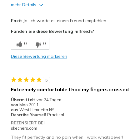
mehr Details
Vorteile
Fazit
Ja, ich würde es einem Freund empfehlen
Attractive Design
Fanden Sie diese Bewertung hilfreich?
Breathe Well
0
0
Comfortable
Diese Bewertung markieren
Durable
Stylish
5
Geeignete Verwendung
Extremely comfortable I had my fingers crossed
Casual Wear
Übermittelt
vor 24 Tagen
von
Moo 2011
Travel
aus
West Henrietta NY
Describe Yourself
Practical
Width
Feels true to width
REZENSIERT BEI
skechers.com
Sizing
Feels true to size
View On Shoes
I'm Into Shoes
They fit perfectly and no pain when I walk whatsoever!