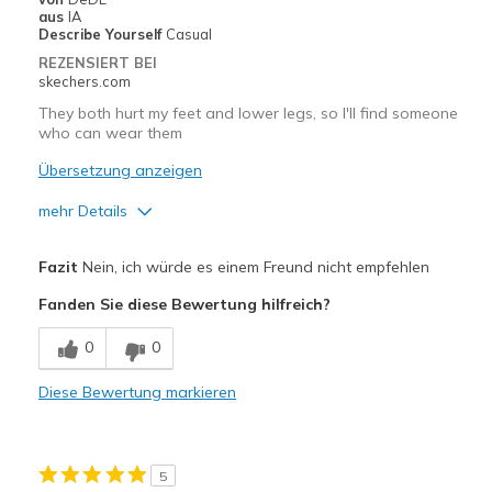
Width
Feels true to width
aus
IA
Describe Yourself
Casual
Sizing
Feels true to size
REZENSIERT BEI
View On Shoes
Shoes are for Wearing
skechers.com
They both hurt my feet and lower legs, so I'll find someone
who can wear them
Übersetzung anzeigen
mehr Details
Vorteile
Fazit
Nein, ich würde es einem Freund nicht empfehlen
Attractive Design
Fanden Sie diese Bewertung hilfreich?
Geeignete Verwendung
0
0
Casual Wear
Diese Bewertung markieren
Width
Feels true to width
Sizing
Feels half size too big
View On Shoes
Shoes are for Wearing
5