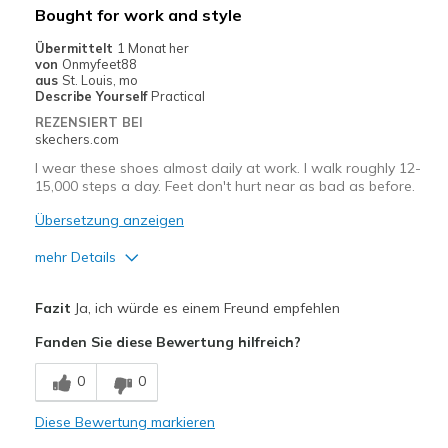
Bought for work and style
Übermittelt
1 Monat her
von
Onmyfeet88
aus
St. Louis, mo
Describe Yourself
Practical
REZENSIERT BEI
skechers.com
I wear these shoes almost daily at work. I walk roughly 12-
15,000 steps a day. Feet don't hurt near as bad as before.
Übersetzung anzeigen
mehr Details
Vorteile
Fazit
Ja, ich würde es einem Freund empfehlen
Attractive Design
Fanden Sie diese Bewertung hilfreich?
Breathe Well
0
0
Comfortable
Diese Bewertung markieren
Stylish