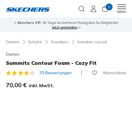
0
Men
MENU
⭐
Skechers VIP:
45 Tage kostenlose Rückgabe für Mitglieder
Jetzt anmelden
⭐
Damen
Schuhe
Sneakers
Sneaker casual
Damen
Summits Contour Foam - Cozy Fit
Wunschliste
70 Bewertungen
3,5 von 5 Kundenbewertungen
70,00 €
inkl. MwSt.