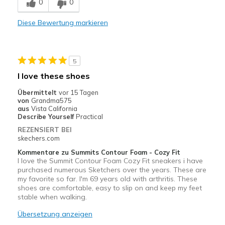
0
0
Stylish
Diese Bewertung markieren
Nachteile
Wear Out Quickly
5
Geeignete Verwendung
I love these shoes
Casual Wear
Übermittelt
vor 15 Tagen
von
Grandma575
Width
Feels true to width
aus
Vista California
Describe Yourself
Practical
Sizing
Feels half size too small
REZENSIERT BEI
View On Shoes
Shoes are for Wearing
skechers.com
Kommentare zu Summits Contour Foam - Cozy Fit
I love the Summit Contour Foam Cozy Fit sneakers i have
purchased numerous Sketchers over the years. These are
my favorite so far. I'm 69 years old with arthritis. These
shoes are comfortable, easy to slip on and keep my feet
stable when walking.
Übersetzung anzeigen