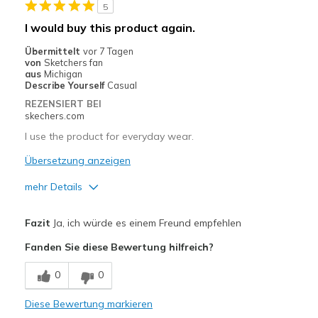
5
Going Out
I would buy this product again.
Width
Feels true to width
Übermittelt
vor 7 Tagen
von
Sketchers fan
Sizing
Feels true to size
aus
Michigan
View On Shoes
Shoes are for Wearing
Describe Yourself
Casual
REZENSIERT BEI
skechers.com
I use the product for everyday wear.
Übersetzung anzeigen
mehr Details
Vorteile
Fazit
Ja, ich würde es einem Freund empfehlen
Comfortable
Fanden Sie diese Bewertung hilfreich?
Nachteile
0
0
The style took some getting used to because it d
Diese Bewertung markieren
Geeignete Verwendung