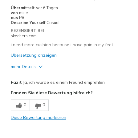
Width
Feels true to width
Übermittelt
vor 6 Tagen
Sizing
Feels true to size
von
mine
aus
PA
Describe Yourself
Casual
REZENSIERT BEI
skechers.com
i need more cushion because i have pain in my feet
Übersetzung anzeigen
mehr Details
Vorteile
Fazit
Ja, ich würde es einem Freund empfehlen
Attractive Design
Fanden Sie diese Bewertung hilfreich?
Breathe Well
0
0
Comfortable
Diese Bewertung markieren
Geeignete Verwendung
Casual Wear