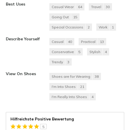
Best Uses
Casual Wear
64
Travel
30
Going Out
15
Special Occasions
2
Work
1
Describe Yourself
Casual
40
Practical
13
Conservative
5
Stylish
4
Trendy
3
View On Shoes
Shoes are for Wearing
38
I'm Into Shoes
21
I'm Really Into Shoes
4
Hilfreichste Positive Bewertung
5