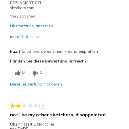
REZENSIERT BEI
skechers.com
Going Out
Very satisfied
Width
Feels true to width
Übersetzung anzeigen
Sizing
Feels true to size
mehr Details
View On Shoes
Shoes are for Wearing
Vorteile
Fazit
Ja, ich würde es einem Freund empfehlen
Attractive Design
Fanden Sie diese Bewertung hilfreich?
Breathe Well
0
0
Comfortable
Diese Bewertung markieren
Durable
Stylish
2
Geeignete Verwendung
not like my other sketchers, disappointed.
Casual Wear
Übermittelt
1 Monat her
von
DeDE