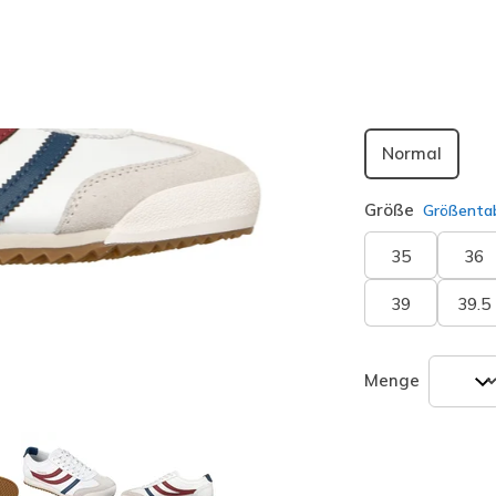
ausgewäh
Passform
Normal
Größe
Größentab
35
36
39
39.5
Menge