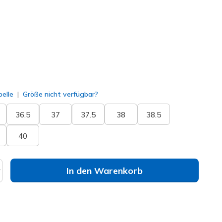
lt
elle
Größe nicht verfügbar?
36.5
37
37.5
38
38.5
40
In den Warenkorb