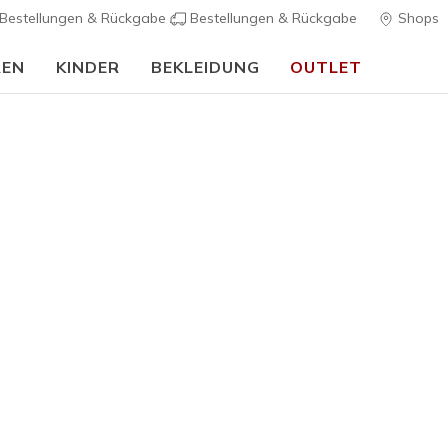
Bestellungen & Rückgabe
Bestellungen & Rückgabe
Shops
REN
KINDER
BEKLEIDUNG
OUTLET
⭐
Skechers VIP:
45 Tage kostenlose Rückgabe für Mitglieder
Jetzt anmel
Damen
Topnotch 
1
4,8 von 5 Kund
70,00 €
Farbe
Weiss / B