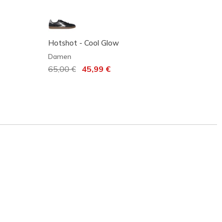
Hotshot - Cool Glow
Cordov
Damen
Dame
Reduziert von
65,00 €
auf
45,99 €
75,00