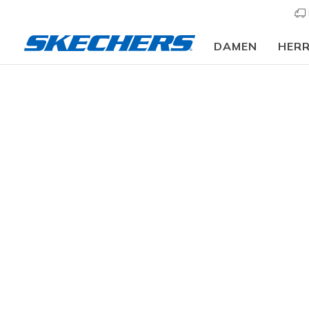
DAMEN
HER
Damen
Schuhe
Sneakers
Sneaker casual