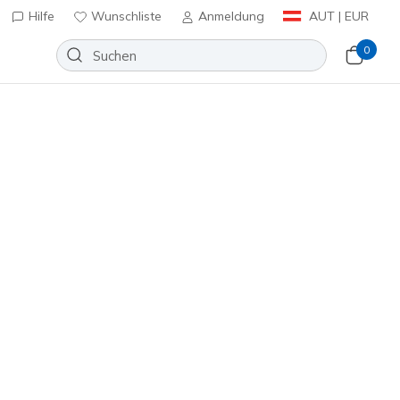
Hilfe
Wunschliste
Anmeldung
AUT | EUR
0
den
⭐
- City Dream
Wunschliste
4 Bewertungen
enbewertungen
inkl. MwSt.
lau
(#
185500
WNVR
)