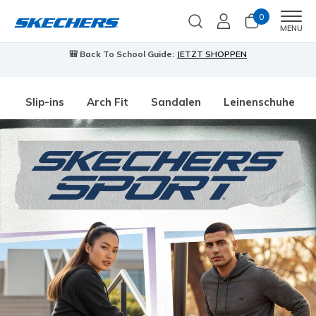
0
Men
MENU
🎒 Back To School Guide:
JETZT SHOPPEN
Slip-ins
Arch Fit
Sandalen
Leinenschuhe