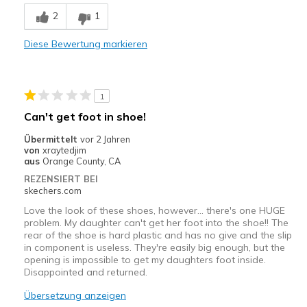
Stylish
2
1
Geeignete Verwendung
Diese Bewertung markieren
Casual Wear
Width
Feels true to width
1
Sizing
Feels true to size
Can't get foot in shoe!
View On Shoes
Shoes are for Wearing
Übermittelt
vor 2 Jahren
von
xraytedjim
aus
Orange County, CA
REZENSIERT BEI
skechers.com
Love the look of these shoes, however... there's one HUGE
problem. My daughter can't get her foot into the shoe!! The
rear of the shoe is hard plastic and has no give and the slip
in component is useless. They're easily big enough, but the
opening is impossible to get my daughters foot inside.
Disappointed and returned.
Übersetzung anzeigen