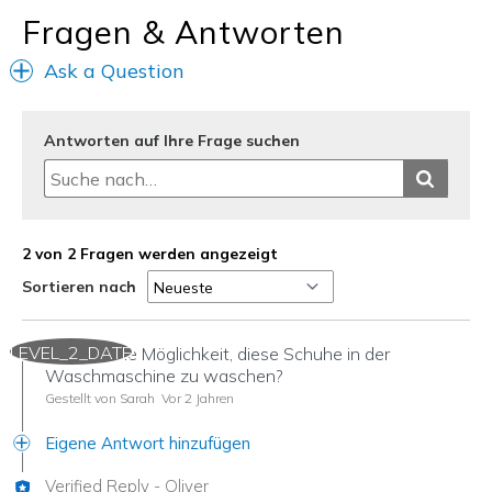
Sizing
Feels true to size
Fragen & Antworten
View On Shoes
Shoes are for Wearing
Ask a Question
Antworten auf Ihre Frage suchen
2 von 2 Fragen werden angezeigt
Sortieren nach
LEVEL_2_DATE
Gibt es eine Möglichkeit, diese Schuhe in der
Waschmaschine zu waschen?
Gestellt von Sarah
Vor 2 Jahren
Eigene Antwort hinzufügen
Verified Reply
-
Oliver