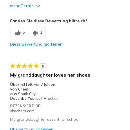
mehr Details
Vorteile
Fanden Sie diese Bewertung hilfreich?
Attractive Design
6
1
Width
Feels too narrow
Diese Bewertung markieren
Sizing
Feels full size too small
5
My granddaughter loves her shoes
Übermittelt
vor 2 Jahren
von
Cheek
aus
South City
Describe Yourself
Practical
REZENSIERT BEI
skechers.com
My granddaughter uses it for school
Übersetzung anzeigen