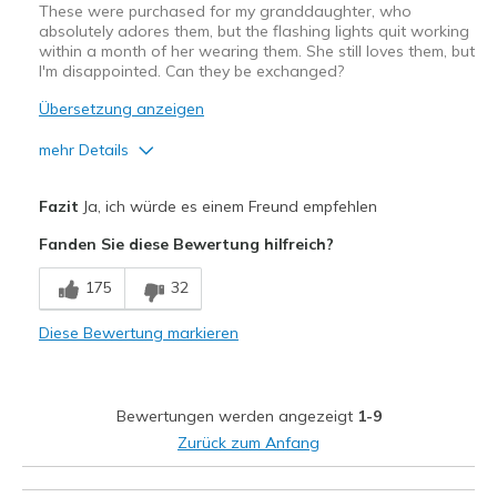
These were purchased for my granddaughter, who
absolutely adores them, but the flashing lights quit working
within a month of her wearing them. She still loves them, but
I'm disappointed. Can they be exchanged?
Übersetzung anzeigen
mehr Details
Vorteile
Fazit
Ja, ich würde es einem Freund empfehlen
Attractive Design
Fanden Sie diese Bewertung hilfreich?
Comfortable
175
32
Nachteile
Diese Bewertung markieren
Wear Out Quickly
Geeignete Verwendung
Bewertungen werden angezeigt
1-9
Going Out
Zurück zum Anfang
Width
Feels true to width