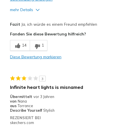
mehr Details
Vorteile
Fazit
Ja, ich würde es einem Freund empfehlen
Attractive Design
Fanden Sie diese Bewertung hilfreich?
Comfortable
14
1
Stylish
Diese Bewertung markieren
Geeignete Verwendung
Casual Wear
3
Width
Feels true to width
Infinite heart lights is misnamed
Sizing
Feels true to size
Übermittelt
vor 3 Jahren
View On Shoes
Shoes are for Wearing
von
Nana
aus
Torrance
Describe Yourself
Stylish
REZENSIERT BEI
skechers.com