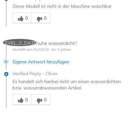
Diese Modell ist nicht in der Maschine waschbar
Mitarbeiter-Gutachter
0
0
LEVEL_2_DATE
Sind die Schuhe wasserdicht?
Gestellt von Zis30131
Vor 2 Jahren
Eigene Antwort hinzufügen
Verified Reply
-
Oliver
Es handelt sich hierbei nicht um einen wasserdichten
bzw. wasserabweisenden Artikel
Mitarbeiter-Gutachter
0
0