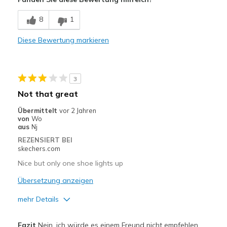
Casual Wear
8
1
Width
Feels true to width
Sizing
Feels true to size
Diese Bewertung markieren
View On Shoes
Shoes are for Wearing
3
Not that great
Übermittelt
vor 2 Jahren
von
Wo
aus
Nj
REZENSIERT BEI
skechers.com
Nice but only one shoe lights up
Übersetzung anzeigen
mehr Details
Vorteile
Fazit
Nein, ich würde es einem Freund nicht empfehlen