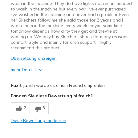
wash in the machine. They do have lights not recommended
to wash in the machine but every pair I've ever purchased
I've washed in the machine and never had a problem. Even
her Skechers follow me she said those for 2 years and I
wash them in the machine every week maybe sometime
tomorrow depends how dirty they get and they're still
waiting up. We only buy Skechers shoes for many reasons,
comfort, Style and mainly for arch support. I highly
recommend this product.
Übersetzung anzeigen
mehr Details
Vorteile
Fazit
Ja, ich würde es einem Freund empfehlen
Attractive Design
Fanden Sie diese Bewertung hilfreich?
Comfortable
2
3
Durable
Diese Bewertung markieren
Stylish