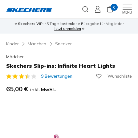
0
Men
MENU
⭐
Skechers VIP:
45 Tage kostenlose Rückgabe für Mitglieder
Jetzt anmelden
⭐
Kinder
Mädchen
Sneaker
Mädchen
Skechers Slip-ins: Infinite Heart Lights
Wunschliste
9 Bewertungen
3,9 von 5 Kundenbewertungen
65,00 €
inkl. MwSt.