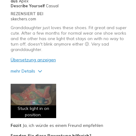
aus
Apex
Describe Yourself
Casual
REZENSIERT BEI
skechers.com
Granddaughter just loves these shoes. Fit great and super
cute. After a few months for normal wear one shoe works
and the other has one light that stays on with no way to
turn off, doesn't blink anymore either 😕. Very sad
granddaughter.
Übersetzung anzeigen
mehr Details
Vorteile
Attractive Design
Comfortable
Stuck light in on
Stylish
position.
Fazit
Ja, ich würde es einem Freund empfehlen
Geeignete Verwendung
Fanden Sie diese Bewertung hilfreich?