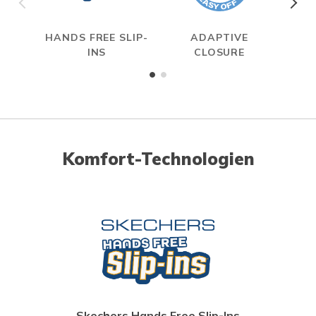
HANDS FREE SLIP-
ADAPTIVE
ON
INS
CLOSURE
Komfort-Technologien
Skechers Hands Free Slip-Ins