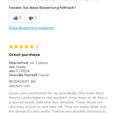
Attractive Design
Fanden Sie diese Bewertung hilfreich?
Nachteile
6
2
Only one shoe lights up
Diese Bewertung markieren
Poor Quality
Width
Feels true to width
5
Sizing
Feels true to size
Great purchase
View On Shoes
I'm Into Shoes
Übermittelt
vor 2 Jahren
von
Shellie
aus
FLORIDA
Describe Yourself
Casual
REZENSIERT BEI
skechers.com
Issues were purchased for my grandbaby. She loves them
they're comfortable or she wouldn't wear them at all. She is
a special needs child and very sensitive. These shoes are
very easy to put on and take off. They are made while and
the design it's very pretty. They're very durable and easy to