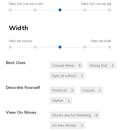
Feels full size too small
Feels full size too big
Width
Feels too narrow
Feels too wide
Best Uses
Casual Wear
5
Going Out
1
Gym at school
1
Describe Yourself
Practical
3
Casual
2
Stylish
1
View On Shoes
Shoes are for Wearing
6
I'm Into Shoes
1