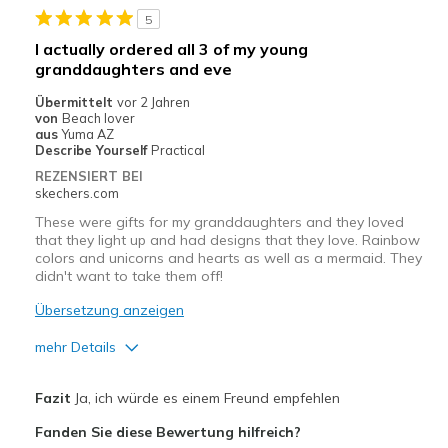
Geeignete Verwendung
5
Casual Wear
I actually ordered all 3 of my young
granddaughters and eve
Width
Feels true to width
Sizing
Feels true to size
Übermittelt
vor 2 Jahren
von
Beach lover
View On Shoes
Shoes are for Wearing
aus
Yuma AZ
Describe Yourself
Practical
REZENSIERT BEI
skechers.com
These were gifts for my granddaughters and they loved
that they light up and had designs that they love. Rainbow
colors and unicorns and hearts as well as a mermaid. They
didn't want to take them off!
Übersetzung anzeigen
mehr Details
Vorteile
Fazit
Ja, ich würde es einem Freund empfehlen
Attractive Design
Fanden Sie diese Bewertung hilfreich?