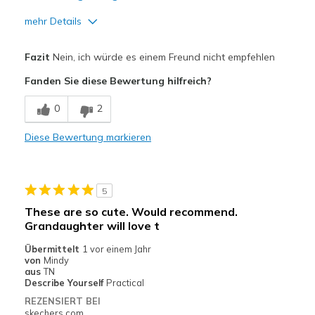
mehr Details
Vorteile
Fazit
Nein, ich würde es einem Freund nicht empfehlen
Attractive Design
Fanden Sie diese Bewertung hilfreich?
Stylish
0
2
Nachteile
Diese Bewertung markieren
Poor Cushioning
Poor Quality
5
Wear Out Quickly
These are so cute. Would recommend.
Grandaughter will love t
Geeignete Verwendung
Übermittelt
1 vor einem Jahr
gym at school
von
Mindy
aus
TN
Width
Feels true to width
Describe Yourself
Practical
Sizing
Feels full size too big
REZENSIERT BEI
skechers.com