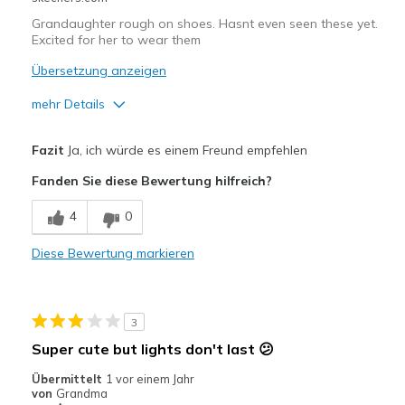
Grandaughter rough on shoes. Hasnt even seen these yet.
Excited for her to wear them
Übersetzung anzeigen
mehr Details
Vorteile
Fazit
Ja, ich würde es einem Freund empfehlen
Attractive Design
Fanden Sie diese Bewertung hilfreich?
Comfortable
4
0
Durable
Diese Bewertung markieren
Stylish
Geeignete Verwendung
3
Casual Wear
Super cute but lights don't last 😕
Sizing
Feels true to size
Übermittelt
1 vor einem Jahr
von
Grandma
View On Shoes
Shoes are for Wearing