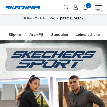
0
Men
MENU
🎒 Back To School Guide:
JETZT SHOPPEN
Slip-ins
Arch Fit
Sandalen
Leinenschuhe