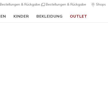
Bestellungen & Rückgabe
Bestellungen & Rückgabe
Shops
REN
KINDER
BEKLEIDUNG
OUTLET
🎒 Back To School Guide:
JETZT SHOPPEN
rch Fit
Sandalen
Leinensc