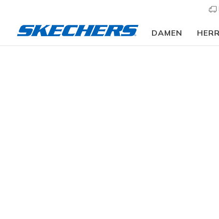
DAMEN
HER
Slip-ins
A