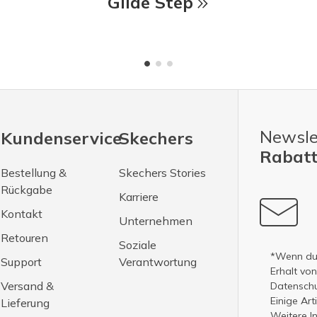
Glide Step
Newsle
Kundenservice
Skechers
Rabatt
Bestellung &
Skechers Stories
Rückgabe
Karriere
Kontakt
Unternehmen
Retouren
Soziale
*Wenn du 
Support
Verantwortung
Erhalt vo
Versand &
Datenschut
Einige Ar
Lieferung
Weitere I