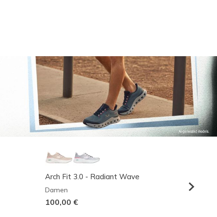
Arch Fit 3.0 - Radiant Wave
Relaxed
Damen
Herren
100,00 €
95,00 