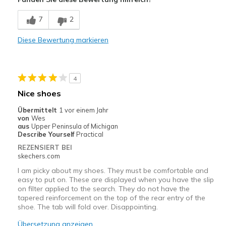
Breathe Well
7
2
Comfortable
Diese Bewertung markieren
Durable
Stylish
4
Geeignete Verwendung
Nice shoes
Casual Wear
Übermittelt
1 vor einem Jahr
von
Wes
Going Out
aus
Upper Peninsula of Michigan
Describe Yourself
Practical
Travel
REZENSIERT BEI
skechers.com
Width
Feels true to width
I am picky about my shoes. They must be comfortable and
Sizing
Feels true to size
easy to put on. These are displayed when you have the slip
on filter applied to the search. They do not have the
View On Shoes
Shoes are for Wearing
tapered reinforcement on the top of the rear entry of the
shoe. The tab will fold over. Disappointing.
Übersetzung anzeigen