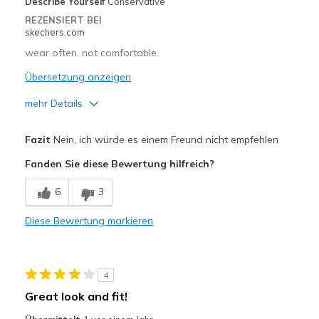
Describe Yourself
Conservative
REZENSIERT BEI
skechers.com
wear often, not comfortable.
Übersetzung anzeigen
mehr Details
Vorteile
Fazit
Nein, ich würde es einem Freund nicht empfehlen
Attractive Design
Fanden Sie diese Bewertung hilfreich?
Nachteile
6
3
Poor Cushioning
Diese Bewertung markieren
Geeignete Verwendung
Casual Wear
4
Width
Feels too wide
Great look and fit!
Sizing
Feels true to size