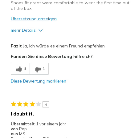
Shoes fit great were comfortable to wear the first time out
of the box.
Übersetzung anzeigen
mehr Details
Vorteile
Fazit
Ja, ich würde es einem Freund empfehlen
Comfortable
Fanden Sie diese Bewertung hilfreich?
Durable
3
1
Stylish
Diese Bewertung markieren
Geeignete Verwendung
Casual Wear
4
Travel
I doubt it.
Width
Feels true to width
Übermittelt
1 vor einem Jahr
von
Pop
Sizing
Feels true to size
aus
MS
View On Shoes
Shoes are for Wearing