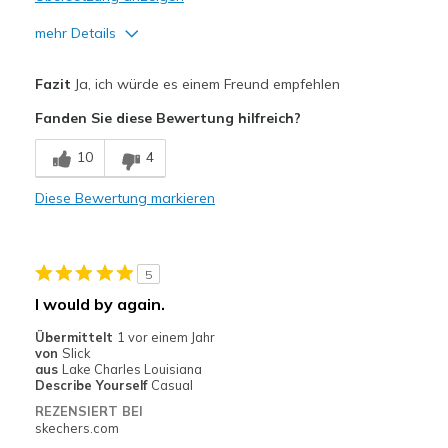
mehr Details
Vorteile
Fazit
Ja, ich würde es einem Freund empfehlen
Breathe Well
Fanden Sie diese Bewertung hilfreich?
Comfortable
10
4
Nachteile
Diese Bewertung markieren
Not true slip ons
Geeignete Verwendung
5
Casual Wear
I would by again.
Width
Feels true to width
Übermittelt
1 vor einem Jahr
Sizing
Feels true to size
von
Slick
aus
Lake Charles Louisiana
View On Shoes
Shoes are for Wearing
Describe Yourself
Casual
REZENSIERT BEI
skechers.com