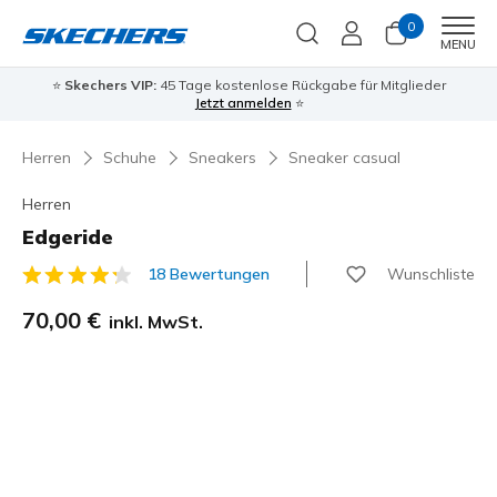
0
Men
MENU
⭐
Skechers VIP:
45 Tage kostenlose Rückgabe für Mitglieder
Jetzt anmelden
⭐
Herren
Schuhe
Sneakers
Sneaker casual
Herren
Edgeride
Wunschliste
18 Bewertungen
5 von 5 Kundenbewertungen
70,00 €
inkl. MwSt.