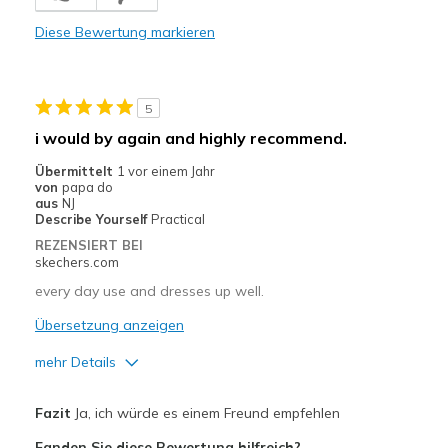
Comfortable
Diese Bewertung markieren
Durable
Stylish
5
Geeignete Verwendung
i would by again and highly recommend.
Casual Wear
Übermittelt
1 vor einem Jahr
von
papa do
Going Out
aus
NJ
Describe Yourself
Practical
Width
Feels true to width
REZENSIERT BEI
skechers.com
Sizing
Feels true to size
View On Shoes
Shoes are for Wearing
every day use and dresses up well.
Übersetzung anzeigen
mehr Details
Vorteile
Fazit
Ja, ich würde es einem Freund empfehlen
Attractive Design
Fanden Sie diese Bewertung hilfreich?