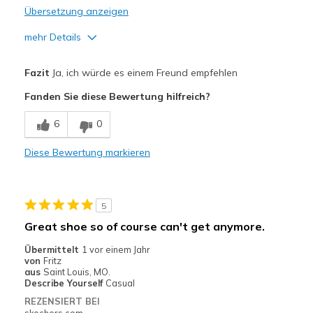
Übersetzung anzeigen
mehr Details
Vorteile
Fazit
Ja, ich würde es einem Freund empfehlen
Attractive Design
Fanden Sie diese Bewertung hilfreich?
Breathe Well
6
0
Comfortable
Diese Bewertung markieren
Durable
Stylish
5
Geeignete Verwendung
Great shoe so of course can't get anymore.
Casual Wear
Übermittelt
1 vor einem Jahr
von
Fritz
Going Out
aus
Saint Louis, MO.
Describe Yourself
Casual
Special Occasions
REZENSIERT BEI