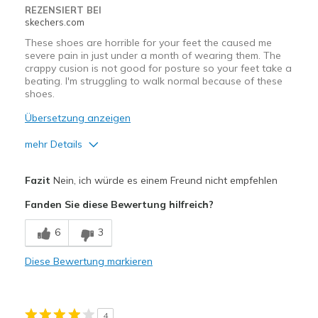
Sizing
Feels half size too small
REZENSIERT BEI
skechers.com
View On Shoes
Shoes are for Wearing
These shoes are horrible for your feet the caused me
severe pain in just under a month of wearing them. The
crappy cusion is not good for posture so your feet take a
beating. I'm struggling to walk normal because of these
shoes.
Übersetzung anzeigen
mehr Details
Nachteile
Fazit
Nein, ich würde es einem Freund nicht empfehlen
Poor Cushioning
Fanden Sie diese Bewertung hilfreich?
Width
Feels true to width
6
3
Sizing
Feels true to size
View On Shoes
Shoes are for Wearing
Diese Bewertung markieren
4