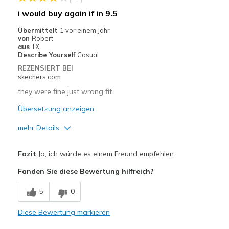
i would buy again if in 9.5
Übermittelt
1 vor einem Jahr
von
Robert
aus
TX
Describe Yourself
Casual
REZENSIERT BEI
skechers.com
they were fine just wrong fit
Übersetzung anzeigen
mehr Details
Vorteile
Fazit
Ja, ich würde es einem Freund empfehlen
Attractive Design
Fanden Sie diese Bewertung hilfreich?
Nachteile
5
0
Wear Out Quickly
Diese Bewertung markieren
Geeignete Verwendung