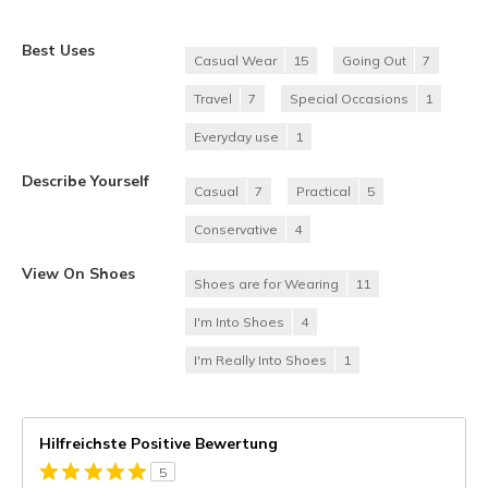
Best Uses
Casual Wear
15
Going Out
7
Travel
7
Special Occasions
1
Everyday use
1
Describe Yourself
Casual
7
Practical
5
Conservative
4
View On Shoes
Shoes are for Wearing
11
I'm Into Shoes
4
I'm Really Into Shoes
1
Hilfreichste Positive Bewertung
5