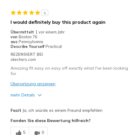
Casual Wear
5
Width
Feels true to width
I would definitely buy this product again
Sizing
Feels half size too big
Übermittelt
1 vor einem Jahr
View On Shoes
Shoes are for Wearing
von
Boston 76
aus
Pennsylvania
Describe Yourself
Practical
REZENSIERT BEI
skechers.com
Amazing fit easy on easy off exactly what I've been looking
for
Übersetzung anzeigen
mehr Details
Vorteile
Fazit
Ja, ich würde es einem Freund empfehlen
Attractive Design
Fanden Sie diese Bewertung hilfreich?
Breathe Well
5
0