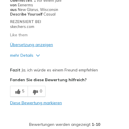
Übermittelt
1 vor einem Jahr
View On Shoes
Shoes are for Wearing
von
Eenerms
aus
New Glarus, Wisconsin
Describe Yourself
Casual
REZENSIERT BEI
skechers.com
Like them
Übersetzung anzeigen
mehr Details
Vorteile
Fazit
Ja, ich würde es einem Freund empfehlen
Comfortable
Fanden Sie diese Bewertung hilfreich?
Geeignete Verwendung
5
0
Travel
Diese Bewertung markieren
Width
Feels true to width
Sizing
Feels true to size
View On Shoes
I'm Into Shoes
Bewertungen werden angezeigt
1-10