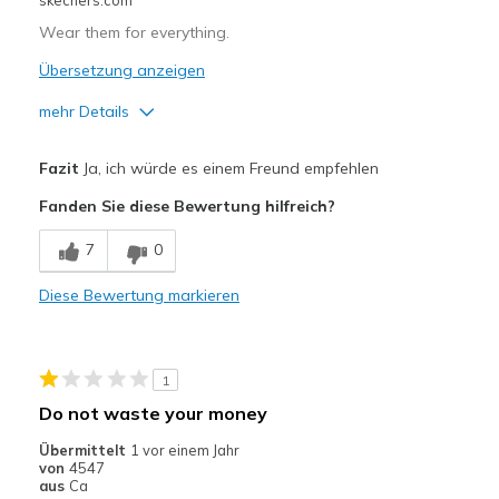
skechers.com
Travel
Wear them for everything.
Width
Feels true to width
Übersetzung anzeigen
Sizing
Feels true to size
mehr Details
View On Shoes
I'm Into Shoes
Vorteile
Fazit
Ja, ich würde es einem Freund empfehlen
Attractive Design
Fanden Sie diese Bewertung hilfreich?
Breathe Well
7
0
Comfortable
Diese Bewertung markieren
Stylish
Geeignete Verwendung
1
Casual Wear
Do not waste your money
Going Out
Übermittelt
1 vor einem Jahr
von
4547
Width
Feels true to width
aus
Ca