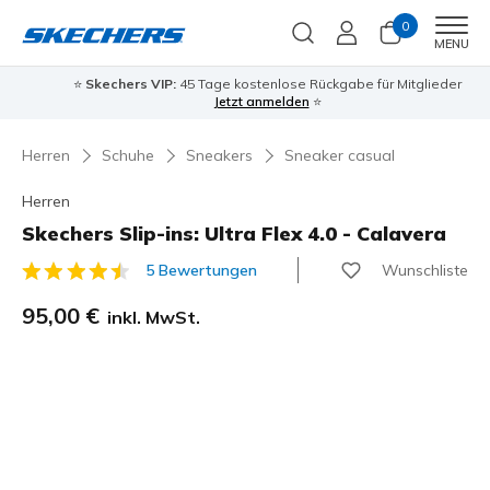
0
Men
MENU
⭐
Skechers VIP:
45 Tage kostenlose Rückgabe für Mitglieder
Jetzt anmelden
⭐
Herren
Schuhe
Sneakers
Sneaker casual
Herren
Skechers Slip-ins: Ultra Flex 4.0 - Calavera
Wunschliste
5 Bewertungen
4,9 von 5 Kundenbewertungen
95,00 €
inkl. MwSt.