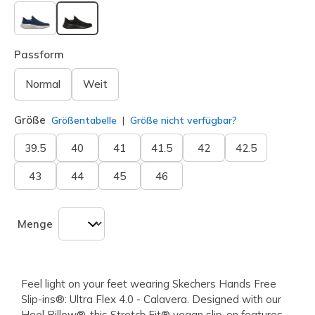
ausgewählt
Passform
Normal
Weit
Größe
Größentabelle
Größe nicht verfügbar?
39.5
40
41
41.5
42
42.5
43
44
45
46
Menge
Feel light on your feet wearing Skechers Hands Free
Slip-ins®: Ultra Flex 4.0 - Calavera. Designed with our
Heel Pillow®, this Stretch Fit® vegan slip-on features