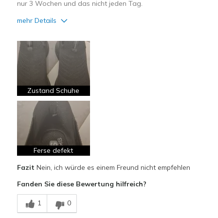
nur 3 Wochen und das nicht jeden Tag.
mehr Details
Vorteile
Bequem
Nachteile
Ferseninnsete aufgerissen
Zustand Schuhe
Schlechte Qualität
Geeignete Verwendung
Freizeitkleidung
Ferse defekt
Breite
Passen genau
Fazit
Nein, ich würde es einem Freund nicht empfehlen
Größe
Passt genau
Fanden Sie diese Bewertung hilfreich?
Meine Meinung zu
Ersatzpaar für alte
Schuhen
Schuhe
1
0