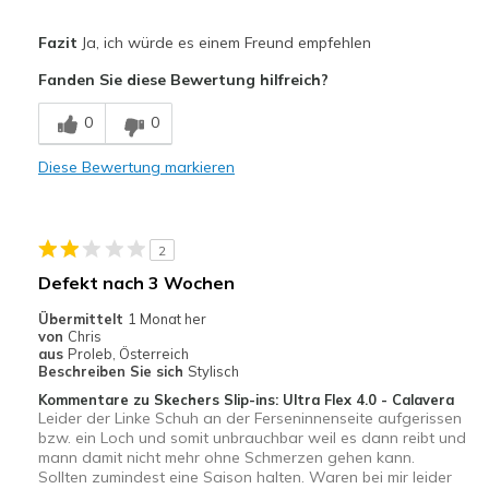
Vorteile
Fazit
Ja, ich würde es einem Freund empfehlen
Attractive Design
Fanden Sie diese Bewertung hilfreich?
Breathe Well
0
0
Comfortable
Diese Bewertung markieren
Durable
Stylish
2
Geeignete Verwendung
Defekt nach 3 Wochen
Casual Wear
Übermittelt
1 Monat her
von
Chris
Width
Feels true to width
aus
Proleb, Österreich
Beschreiben Sie sich
Stylisch
Sizing
Feels true to size
Kommentare zu Skechers Slip-ins: Ultra Flex 4.0 - Calavera
View On Shoes
Shoes are for Wearing
Leider der Linke Schuh an der Ferseninnenseite aufgerissen
bzw. ein Loch und somit unbrauchbar weil es dann reibt und
mann damit nicht mehr ohne Schmerzen gehen kann.
Sollten zumindest eine Saison halten. Waren bei mir leider