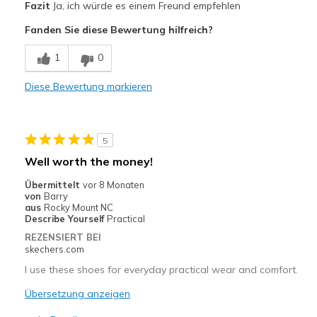
Fazit
Ja, ich würde es einem Freund empfehlen
Comfortable
Fanden Sie diese Bewertung hilfreich?
Durable
1
0
Stylish
Diese Bewertung markieren
Geeignete Verwendung
Casual Wear
5
Width
Feels true to width
Well worth the money!
Sizing
Feels true to size
Übermittelt
vor 8 Monaten
View On Shoes
I'm Into Shoes
von
Barry
aus
Rocky Mount NC
Describe Yourself
Practical
REZENSIERT BEI
skechers.com
I use these shoes for everyday practical wear and comfort.
Übersetzung anzeigen