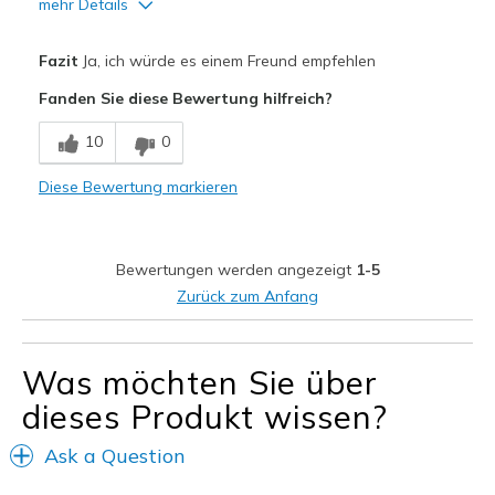
mehr Details
Vorteile
Fazit
Ja, ich würde es einem Freund empfehlen
Attractive Design
Fanden Sie diese Bewertung hilfreich?
Breathe Well
10
0
Comfortable
Diese Bewertung markieren
Durable
Stylish
Bewertungen werden angezeigt
1-5
Geeignete Verwendung
Zurück zum Anfang
Casual Wear
Going Out
Was möchten Sie über
dieses Produkt wissen?
Travel
Ask a Question
Width
Feels true to width
Sizing
Feels true to size