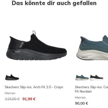
Das könnte dir auch gefallen
Skechers Slip-ins: Arch Fit 2.0 - Crayn
Skechers Slip-ins: C
Fit Nordain
Herren
Herren
Reduziert von
auf
115,00 €
91,99 €
90,00 €