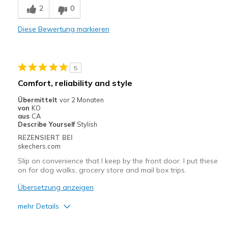
Geeignete Verwendung
2
0
Casual Wear
Diese Bewertung markieren
Width
Feels true to width
Sizing
Feels true to size
View On Shoes
Shoes are for Wearing
5
Comfort, reliability and style
Übermittelt
vor 2 Monaten
von
KO
aus
CA
Describe Yourself
Stylish
REZENSIERT BEI
skechers.com
Slip on convenience that I keep by the front door. I put these
on for dog walks, grocery store and mail box trips.
Übersetzung anzeigen
mehr Details
Vorteile