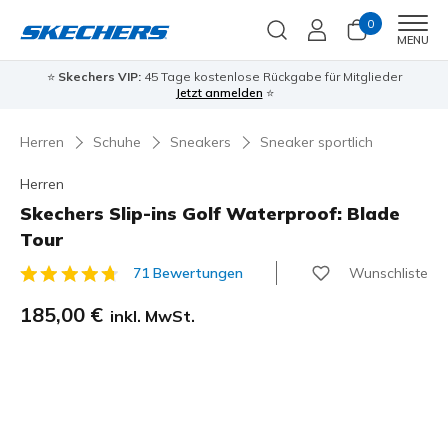
0
Men
MENU
⭐
Skechers VIP:
45 Tage kostenlose Rückgabe für Mitglieder
Jetzt anmelden
⭐
Herren
Schuhe
Sneakers
Sneaker sportlich
Herren
Skechers Slip-ins Golf Waterproof: Blade
Tour
Wunschliste
71 Bewertungen
5 von 5 Kundenbewertungen
185,00 €
inkl. MwSt.