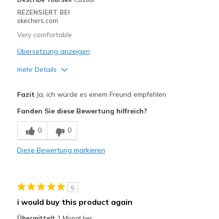
REZENSIERT BEI
skechers.com
Very comfortable
Übersetzung anzeigen
mehr Details
Vorteile
Fazit
Ja, ich würde es einem Freund empfehlen
Comfortable
Fanden Sie diese Bewertung hilfreich?
Geeignete Verwendung
0
0
Golfing
Diese Bewertung markieren
Width
Feels true to width
Sizing
Feels true to size
View On Shoes
I'm Into Shoes
5
i would buy this product again
Übermittelt
1 Monat her