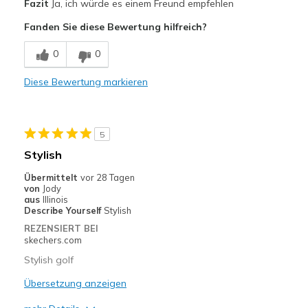
Fazit
Ja, ich würde es einem Freund empfehlen
Attractive Design
Fanden Sie diese Bewertung hilfreich?
Comfortable
0
0
Stylish
Diese Bewertung markieren
Width
Feels true to width
Sizing
Feels true to size
View On Shoes
Shoes are for Wearing
5
Stylish
Übermittelt
vor 28 Tagen
von
Jody
aus
Illinois
Describe Yourself
Stylish
REZENSIERT BEI
skechers.com
Stylish golf
Übersetzung anzeigen