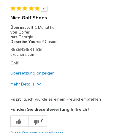
Geeignete Verwendung
5
Golf
Nice Golf Shoes
Width
Feels true to width
Übermittelt
1 Monat her
von
Golfer
Sizing
Feels true to size
aus
Georgia
View On Shoes
Shoes are for Wearing
Describe Yourself
Casual
REZENSIERT BEI
skechers.com
Golf
Übersetzung anzeigen
mehr Details
Vorteile
Fazit
Ja, ich würde es einem Freund empfehlen
Attractive Design
Fanden Sie diese Bewertung hilfreich?
Comfortable
1
0
Width
Feels true to width