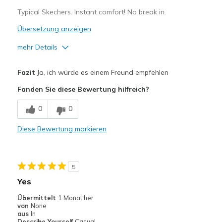
View On Shoes
Shoes are for Wearing
Typical Skechers. Instant comfort! No break in.
Übersetzung anzeigen
mehr Details
Vorteile
Fazit
Ja, ich würde es einem Freund empfehlen
Attractive Design
Fanden Sie diese Bewertung hilfreich?
Breathe Well
0
0
Comfortable
Diese Bewertung markieren
Stylish
Geeignete Verwendung
5
Special Occasions
Yes
Width
Feels true to width
Übermittelt
1 Monat her
von
None
Sizing
Feels true to size
aus
In
View On Shoes
Shoes are for Wearing
Describe Yourself
Casual