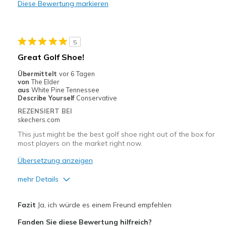
Diese Bewertung markieren
Nachteile
Need Break In
5
Geeignete Verwendung
Great Golf Shoe!
Golf
Übermittelt
vor 6 Tagen
von
The Elder
Width
Feels true to width
aus
White Pine Tennessee
Describe Yourself
Conservative
Sizing
Feels true to size
REZENSIERT BEI
View On Shoes
Shoes are for Wearing
skechers.com
This just might be the best golf shoe right out of the box for
most players on the market right now.
Übersetzung anzeigen
mehr Details
Vorteile
Fazit
Ja, ich würde es einem Freund empfehlen
Attractive Design
Fanden Sie diese Bewertung hilfreich?