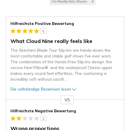
I'm Really Into Shoes
4
Hilfreichste Positive Bewertung
5
What Cloud Nine really feels like
The Skechers Blade Tour Slip‑Ins are hands‑down the
most comfortable and stable golf shoes I've ever worn.
The combination of the Hands‑Free Slip‑Ins design, the
secure Heel Pillow®, and the waterproof Clarino upper
makes every round feel effortless. The cushioning is
incredibly soft without sacrifi
...
Die vollständige Rezension lesen
VS
Gegen
Hilfreichste Negative Bewertung
2
Wrong proportions