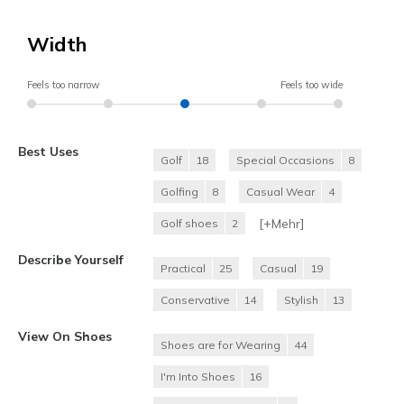
Width
Feels too narrow
Feels too wide
Best Uses
Golf
18
Special Occasions
8
Golfing
8
Casual Wear
4
[+
Mehr
]
Golf shoes
2
Describe Yourself
Practical
25
Casual
19
Conservative
14
Stylish
13
View On Shoes
Shoes are for Wearing
44
I'm Into Shoes
16