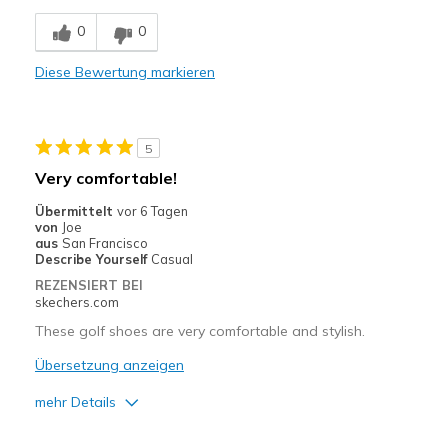
Breathe Well
0
0
Comfortable
Diese Bewertung markieren
Durable
Great Traction and Support.
5
Stylish
Very comfortable!
Super Light and Comfy
Übermittelt
vor 6 Tagen
von
Joe
aus
San Francisco
Geeignete Verwendung
Describe Yourself
Casual
Golf
REZENSIERT BEI
skechers.com
Width
Feels true to width
These golf shoes are very comfortable and stylish.
Sizing
Feels true to size
Übersetzung anzeigen
View On Shoes
I'm Into Shoes
mehr Details
Vorteile