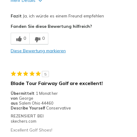
mehr Details
Vorteile
Fazit
Ja, ich würde es einem Freund empfehlen
Attractive Design
Fanden Sie diese Bewertung hilfreich?
Comfortable
0
0
Durable
Diese Bewertung markieren
Stylish
Width
Feels true to width
5
Sizing
Feels true to size
Blade Tour Fairway Golf are excellent!
View On Shoes
I'm Really Into Shoes
Übermittelt
1 Monat her
von
George
aus
Salem Ohio 44460
Describe Yourself
Conservative
REZENSIERT BEI
skechers.com
Excellent Golf Shoes!