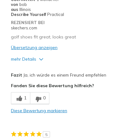
von
bob
aus
Illinois
Describe Yourself
Practical
REZENSIERT BEI
skechers.com
golf shoes fit great, looks great
Übersetzung anzeigen
mehr Details
Vorteile
Fazit
Ja, ich würde es einem Freund empfehlen
Attractive Design
Fanden Sie diese Bewertung hilfreich?
Breathe Well
1
0
Comfortable
Diese Bewertung markieren
Durable
Stylish
5