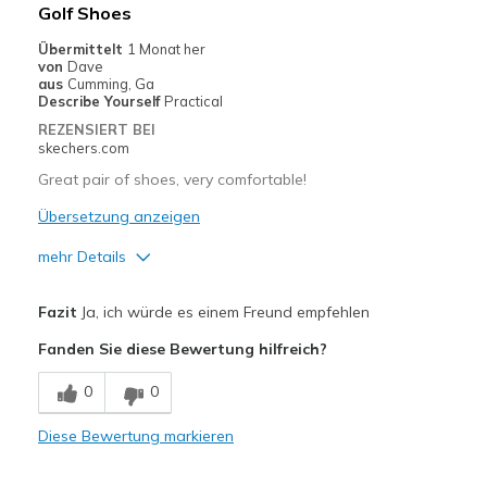
Geeignete Verwendung
Golf Shoes
Special Occasions
Übermittelt
1 Monat her
von
Dave
Width
Feels true to width
aus
Cumming, Ga
Describe Yourself
Practical
Sizing
Feels true to size
REZENSIERT BEI
View On Shoes
Shoes are for Wearing
skechers.com
Great pair of shoes, very comfortable!
Übersetzung anzeigen
mehr Details
Vorteile
Fazit
Ja, ich würde es einem Freund empfehlen
Attractive Design
Fanden Sie diese Bewertung hilfreich?
Comfortable
0
0
Durable
Diese Bewertung markieren
Stylish