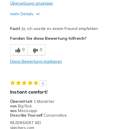
Übersetzung anzeigen
mehr Details
Vorteile
Fazit
Ja, ich würde es einem Freund empfehlen
Attractive Design
Fanden Sie diese Bewertung hilfreich?
Breathe Well
0
0
Comfortable
Diese Bewertung markieren
Have not worn enough to see durability.
Nachteile
5
Have only worn a few times, so far very happy
Instant comfort!
Geeignete Verwendung
Übermittelt
1 Monat her
von
Big Rick
Purchased Blade Tour Fairway golf shores
aus
Mississippi
Describe Yourself
Conservative
Width
Feels true to width
REZENSIERT BEI
Sizing
Feels true to size
skechers.com