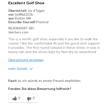
Excellent Golf Shoe
Übermittelt
vor 4 Tagen
von
GolfNut2026
aus
Boston, MA
Describe Yourself
Practical
REZENSIERT BEI
skechers.com
This is a terrific golf shoe, especially if you like to walk the
course. I like the comfortable fit and the good arch support
it provides. The first round I played in these shoes, it was in
heavy rain and the shoes kept my feet dry as advertised!
Übersetzung anzeigen
mehr Details
Vorteile
Fazit
Ja, ich würde es einem Freund empfehlen
Attractive Design
Fanden Sie diese Bewertung hilfreich?
Comfortable
0
0
Stylish