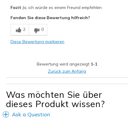
Vorteile
Fazit
Ja, ich würde es einem Freund empfehlen
Attractive Design
Fanden Sie diese Bewertung hilfreich?
Breathe Well
2
0
Comfortable
Diese Bewertung markieren
Durable
Stylish
Bewertung wird angezeigt
1-1
Nachteile
Zurück zum Anfang
Wear Out Quickly
Was möchten Sie über
Geeignete Verwendung
dieses Produkt wissen?
Casual Wear
Going Out
Ask a Question
Special Occasions