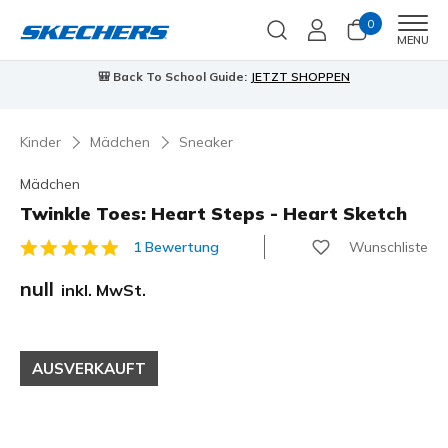
0
Men
MENU
🎒 Back To School Guide:
JETZT SHOPPEN
Kinder
Mädchen
Sneaker
Mädchen
Twinkle Toes: Heart Steps - Heart Sketch
Wunschliste
1 Bewertung
3,2 von 5 Kundenbewertungen
null
inkl. MwSt.
AUSVERKAUFT