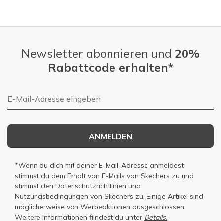
Travel
Width
Feels true to width
Sizing
Feels true to size
View On Shoes
I'm Really Into Shoes
Newsletter abonnieren und
20%
Rabattcode erhalten*
E-Mail-Adresse
ANMELDEN
*Wenn du dich mit deiner E-Mail-Adresse anmeldest,
stimmst du dem Erhalt von E-Mails von Skechers zu und
stimmst den
Datenschutzrichtlinien
und
Nutzungsbedingungen
von Skechers zu. Einige Artikel sind
möglicherweise von Werbeaktionen ausgeschlossen.
Weitere Informationen fiindest du unter
Details.