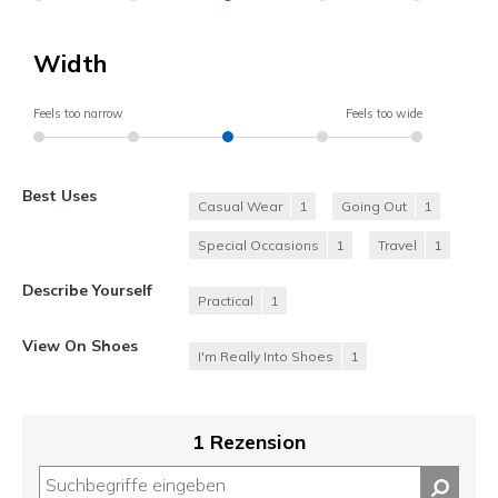
Width
Feels too narrow
Feels too wide
Best Uses
Casual Wear
1
Going Out
1
Special Occasions
1
Travel
1
Describe Yourself
Practical
1
View On Shoes
I'm Really Into Shoes
1
1 Rezension