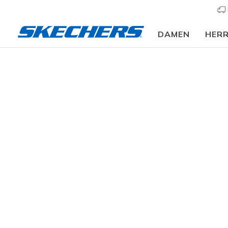
DAMEN
HER
Slip-ins
A