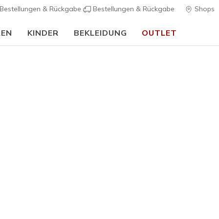
Bestellungen & Rückgabe
Bestellungen & Rückgabe
Shops
REN
KINDER
BEKLEIDUNG
OUTLET
🎒 Back To School Guide:
JETZT SHOPPEN
rch Fit
Sandalen
Leinensc