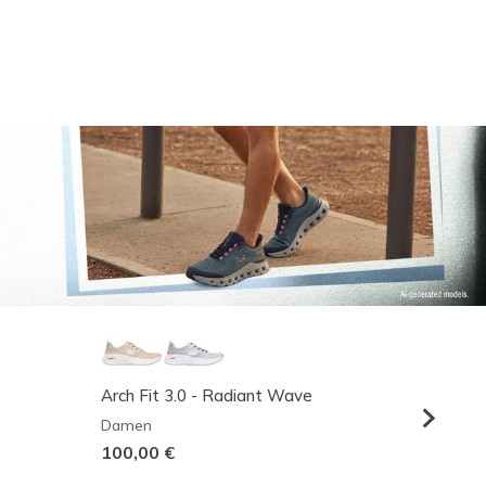
Arch Fit 3.0 - Radiant Wave
Relaxed
Damen
Herren
100,00 €
95,00 