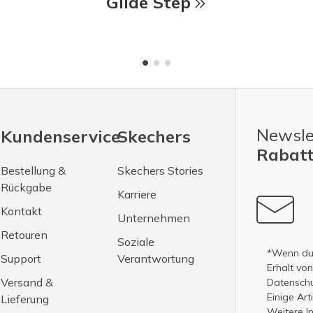
Glide Step
Newsle
Kundenservice
Skechers
Rabatt
Bestellung &
Skechers Stories
Rückgabe
Karriere
Kontakt
Unternehmen
Retouren
Soziale
*Wenn du 
Support
Verantwortung
Erhalt vo
Versand &
Datenschut
Einige Ar
Lieferung
Weitere I