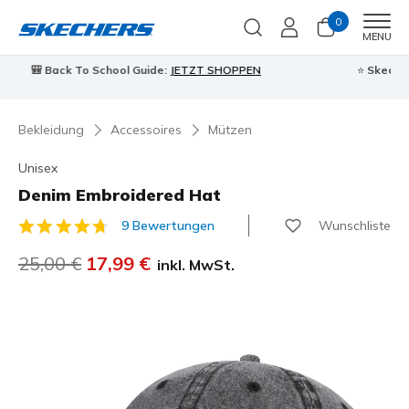
0
Men
MENU
⭐
Skechers VIP:
45 Tage kostenlose Rückgabe für Mitglieder
Jetzt anmelden
⭐
Bekleidung
Accessoires
Mützen
Unisex
Denim Embroidered Hat
Wunschliste
9 Bewertungen
4,3 von 5 Kundenbewertungen
Reduziert von
25,00 €
auf
17,99 €
inkl. MwSt.