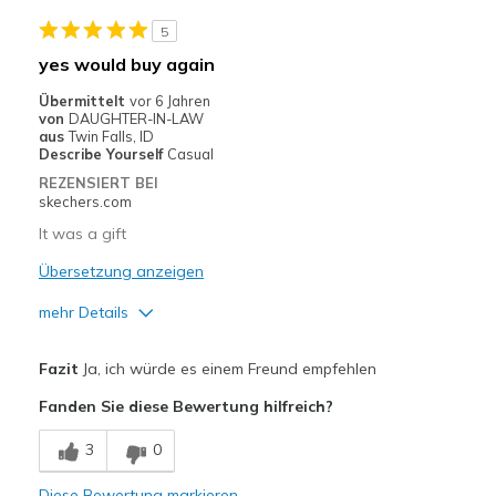
Geeignete Verwendung
5
Casual Wear
yes would buy again
Width
Feels true to width
Übermittelt
vor 6 Jahren
Sizing
Feels true to size
von
DAUGHTER-IN-LAW
aus
Twin Falls, ID
Describe Yourself
Casual
REZENSIERT BEI
skechers.com
It was a gift
Übersetzung anzeigen
mehr Details
Vorteile
Fazit
Ja, ich würde es einem Freund empfehlen
Attractive Design
Fanden Sie diese Bewertung hilfreich?
Geeignete Verwendung
3
0
Casual Wear
Diese Bewertung markieren