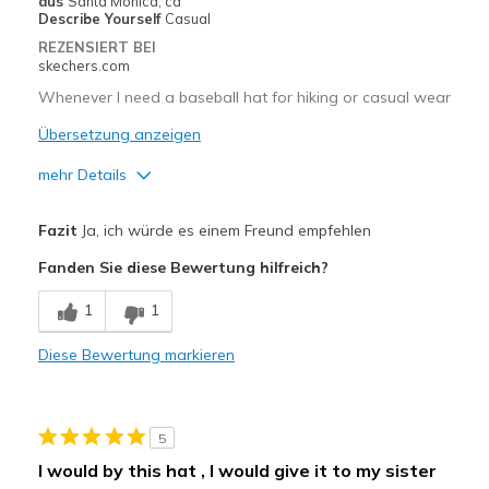
Width
Feels true to width
aus
Santa Monica, ca
Describe Yourself
Casual
Sizing
Feels true to size
REZENSIERT BEI
View On Shoes
Shoes are for Wearing
skechers.com
Whenever I need a baseball hat for hiking or casual wear
Übersetzung anzeigen
mehr Details
Vorteile
Fazit
Ja, ich würde es einem Freund empfehlen
Comfortable
Fanden Sie diese Bewertung hilfreich?
Geeignete Verwendung
1
1
Casual Wear
Diese Bewertung markieren
Width
Feels true to width
Sizing
Feels true to size
5
I would by this hat , I would give it to my sister