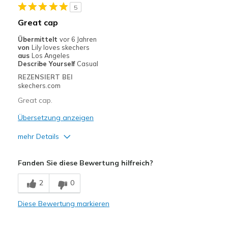
5
Casual Wear
Great cap
Sizing
Feels true to size
Übermittelt
vor 6 Jahren
von
Lily loves skechers
aus
Los Angeles
Describe Yourself
Casual
REZENSIERT BEI
skechers.com
Great cap.
Übersetzung anzeigen
mehr Details
Vorteile
Fanden Sie diese Bewertung hilfreich?
Attractive Design
2
0
Comfortable
Diese Bewertung markieren
Stylish