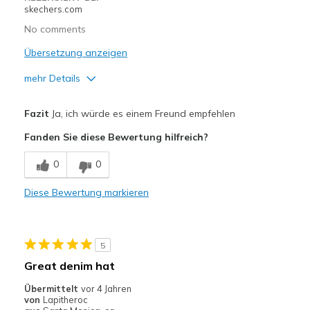
skechers.com
Going Out
No comments
Travel
Übersetzung anzeigen
Width
Feels true to width
mehr Details
Sizing
Feels true to size
Vorteile
Fazit
Ja, ich würde es einem Freund empfehlen
Attractive Design
Fanden Sie diese Bewertung hilfreich?
Comfortable
0
0
Durable
Diese Bewertung markieren
Stylish
Geeignete Verwendung
5
Casual Wear
Great denim hat
Travel
Übermittelt
vor 4 Jahren
von
Lapitheroc