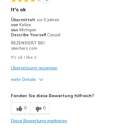
4
It's ok
Übermittelt
vor 5 Jahren
von
Kellee
aus
Michigan
Describe Yourself
Casual
REZENSIERT BEI
skechers.com
It's ok I like it
Übersetzung anzeigen
mehr Details
Vorteile
Fanden Sie diese Bewertung hilfreich?
Attractive Design
0
0
Breathe Well
Diese Bewertung markieren
Comfortable
Geeignete Verwendung