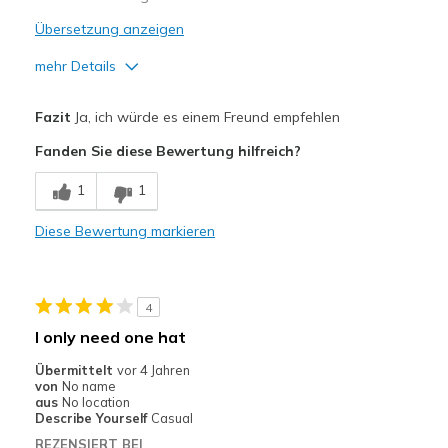
Übersetzung anzeigen
mehr Details
Vorteile
Fazit
Ja, ich würde es einem Freund empfehlen
And it is SKECHERS.
Fanden Sie diese Bewertung hilfreich?
And it is SKESHERS.
1
1
Attractive Design
Diese Bewertung markieren
Breathe Well
Comfortable
4
Durable
I only need one hat
Stylish
Übermittelt
vor 4 Jahren
von
No name
aus
No location
Geeignete Verwendung
Describe Yourself
Casual
Casual Wear
REZENSIERT BEI