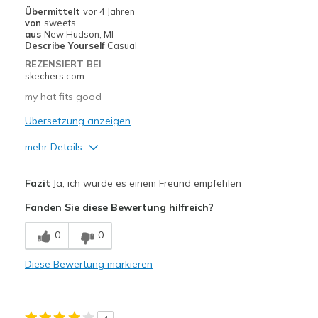
Übermittelt
vor 4 Jahren
von
sweets
aus
New Hudson, MI
Describe Yourself
Casual
REZENSIERT BEI
skechers.com
my hat fits good
Übersetzung anzeigen
mehr Details
Vorteile
Fazit
Ja, ich würde es einem Freund empfehlen
Comfortable
Fanden Sie diese Bewertung hilfreich?
Geeignete Verwendung
0
0
Casual Wear
Diese Bewertung markieren
Sizing
Feels true to size