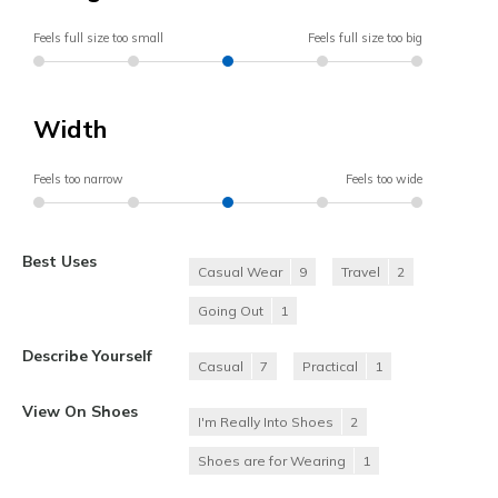
Feels full size too small
Feels full size too big
Width
Feels too narrow
Feels too wide
Best Uses
Casual Wear
9
Travel
2
Going Out
1
Describe Yourself
Casual
7
Practical
1
View On Shoes
I'm Really Into Shoes
2
Shoes are for Wearing
1