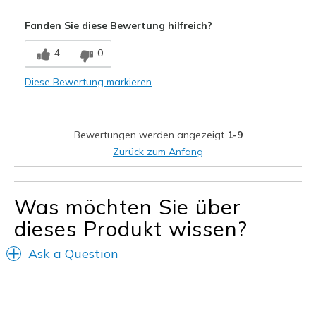
Vorteile
Fanden Sie diese Bewertung hilfreich?
Attractive Design
4
0
Comfortable
Diese Bewertung markieren
Durable
Stylish
Bewertungen werden angezeigt
1-9
Geeignete Verwendung
Zurück zum Anfang
Casual Wear
Width
Feels true to width
Was möchten Sie über
Sizing
Feels true to size
dieses Produkt wissen?
View On Shoes
I'm Really Into Shoes
Ask a Question