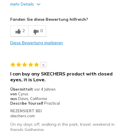
mehr Details
Vorteile
Fanden Sie diese Bewertung hilfreich?
Attractive Design
2
0
Breathe Well
Diese Bewertung markieren
Comfortable
Durable
5
Stylish
I can buy any SKECHERS product with closed
eyes, it is Love.
Geeignete Verwendung
Übermittelt
Casual Wear
vor 4 Jahren
von
Cyrus
aus
Davis, California
Sizing
Feels true to size
Describe Yourself
Practical
REZENSIERT BEI
skechers.com
On my days off, walking in the park, travel, weekend in
friends Gathering.