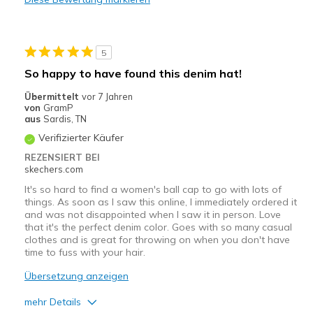
Width
Feels true to width
Sizing
Feels true to size
View On Shoes
I'm Really Into Shoes
5
So happy to have found this denim hat!
Übermittelt
vor 7 Jahren
von
GramP
aus
Sardis, TN
Verifizierter Käufer
REZENSIERT BEI
skechers.com
It's so hard to find a women's ball cap to go with lots of
things. As soon as I saw this online, I immediately ordered it
and was not disappointed when I saw it in person. Love
that it's the perfect denim color. Goes with so many casual
clothes and is great for throwing on when you don't have
time to fuss with your hair.
Übersetzung anzeigen
mehr Details