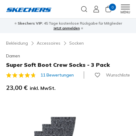
0
Men
MENU
⭐
Skechers VIP:
45 Tage kostenlose Rückgabe für Mitglieder
Jetzt anmelden
⭐
Bekleidung
Accessoires
Socken
Damen
Super Soft Boot Crew Socks - 3 Pack
Wunschliste
11 Bewertungen
5 von 5 Kundenbewertungen
23,00 €
inkl. MwSt.