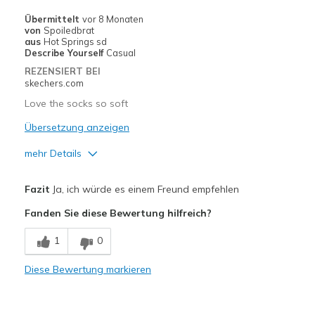
Sizing
Feels true to size
Übermittelt
vor 8 Monaten
View On Shoes
Shoes are for Wearing
von
Spoiledbrat
aus
Hot Springs sd
Describe Yourself
Casual
REZENSIERT BEI
skechers.com
Love the socks so soft
Übersetzung anzeigen
mehr Details
Vorteile
Fazit
Ja, ich würde es einem Freund empfehlen
Attractive Design
Fanden Sie diese Bewertung hilfreich?
Breathe Well
1
0
Comfortable
Diese Bewertung markieren
Durable
Stylish