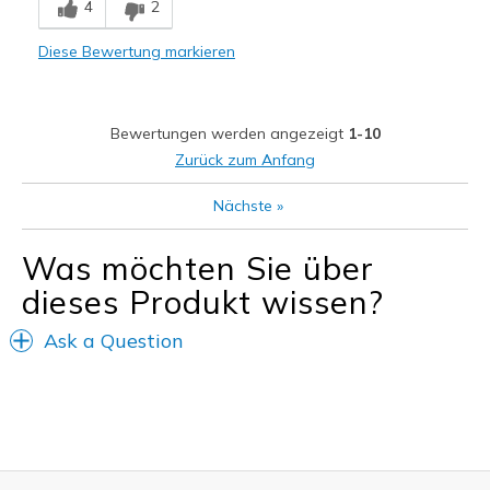
4
2
Casual Wear
Diese Bewertung markieren
Width
Feels true to width
Sizing
Feels true to size
View On Shoes
Shoes are for Wearing
Bewertungen werden angezeigt
1-10
Zurück zum Anfang
Nächste
»
Was möchten Sie über
dieses Produkt wissen?
Ask a Question