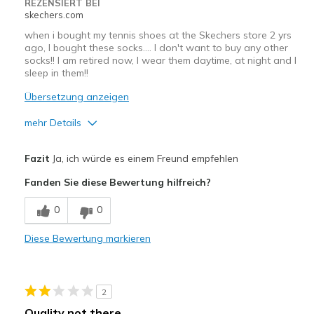
REZENSIERT BEI
skechers.com
when i bought my tennis shoes at the Skechers store 2 yrs
ago, I bought these socks.... I don't want to buy any other
socks!! I am retired now, I wear them daytime, at night and I
sleep in them!!
Übersetzung anzeigen
mehr Details
Vorteile
Fazit
Ja, ich würde es einem Freund empfehlen
Attractive Design
Fanden Sie diese Bewertung hilfreich?
Breathe Well
0
0
Comfortable
Diese Bewertung markieren
Durable
Stylish
2
Geeignete Verwendung
Quality not there