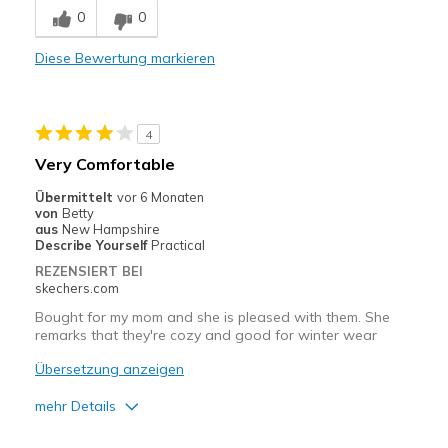
Geeignete Verwendung
0
0
Casual Wear
Diese Bewertung markieren
Width
Feels true to width
Sizing
Feels true to size
View On Shoes
I'm Into Shoes
4
Very Comfortable
Übermittelt
vor 6 Monaten
von
Betty
aus
New Hampshire
Describe Yourself
Practical
REZENSIERT BEI
skechers.com
Bought for my mom and she is pleased with them. She
remarks that they're cozy and good for winter wear
Übersetzung anzeigen
mehr Details
Vorteile