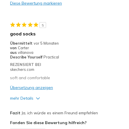
Diese Bewertung markieren
Poor Cushioning
Poor Quality
5
Wear Out Quickly
good socks
Geeignete Verwendung
Übermittelt
vor 5 Monaten
von
Carter
Casual Wear
aus
villanova
Describe Yourself
Practical
Width
Feels true to width
REZENSIERT BEI
Sizing
Feels true to size
skechers.com
soft and comfortable
Übersetzung anzeigen
mehr Details
Vorteile
Fazit
Ja, ich würde es einem Freund empfehlen
Comfortable
Fanden Sie diese Bewertung hilfreich?