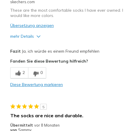
skechers.com
Sizing
Feels true to size
View On Shoes
I'm Into Shoes
These are the most comfortable socks I have ever owned. I
would like more colors.
Übersetzung anzeigen
mehr Details
Vorteile
Fazit
Ja, ich würde es einem Freund empfehlen
Attractive Design
Fanden Sie diese Bewertung hilfreich?
Breathe Well
2
0
Comfortable
Diese Bewertung markieren
Geeignete Verwendung
Casual Wear
5
Width
Feels true to width
The socks are nice and durable.
Sizing
Feels true to size
Übermittelt
vor 8 Monaten
View On Shoes
Shoes are for Wearing
von
Sammy