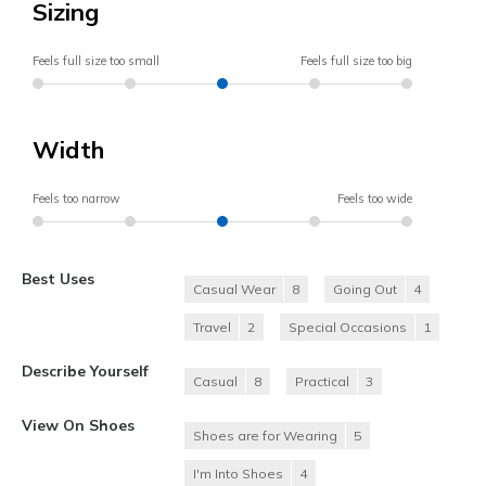
Sizing
Feels full size too small
Feels full size too big
Width
Feels too narrow
Feels too wide
Best Uses
Casual Wear
8
Going Out
4
Travel
2
Special Occasions
1
Describe Yourself
Casual
8
Practical
3
View On Shoes
Shoes are for Wearing
5
I'm Into Shoes
4