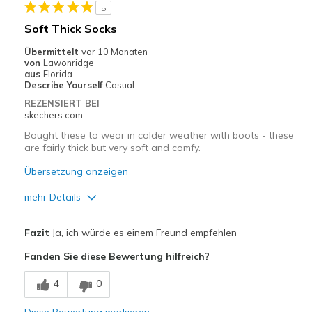
5
Geeignete Verwendung
Soft Thick Socks
Going Out
Übermittelt
vor 10 Monaten
von
Lawonridge
Width
Feels true to width
aus
Florida
Describe Yourself
Casual
Sizing
Feels true to size
REZENSIERT BEI
View On Shoes
Shoes are for Wearing
skechers.com
Bought these to wear in colder weather with boots - these
are fairly thick but very soft and comfy.
Übersetzung anzeigen
mehr Details
Vorteile
Fazit
Ja, ich würde es einem Freund empfehlen
Comfortable
Fanden Sie diese Bewertung hilfreich?
Geeignete Verwendung
4
0
Casual Wear