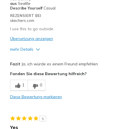
aus
Seattle
Describe Yourself
Casual
REZENSIERT BEI
skechers.com
I use this to go outside.
Übersetzung anzeigen
mehr Details
Vorteile
Fazit
Ja, ich würde es einem Freund empfehlen
Breathe Well
Fanden Sie diese Bewertung hilfreich?
Comfortable
1
0
Durable
Diese Bewertung markieren
Geeignete Verwendung
Going Out
5
Width
Feels true to width
Yes