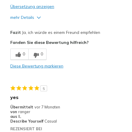
Übersetzung anzeigen
mehr Details
Vorteile
Fazit
Ja, ich würde es einem Freund empfehlen
Attractive Design
Fanden Sie diese Bewertung hilfreich?
Breathe Well
0
0
Comfortable
Diese Bewertung markieren
Durable
Stylish
5
Geeignete Verwendung
yes
Casual Wear
Übermittelt
vor 7 Monaten
von
ranger
Travel
aus
IL
Describe Yourself
Casual
Width
Feels true to width
REZENSIERT BEI