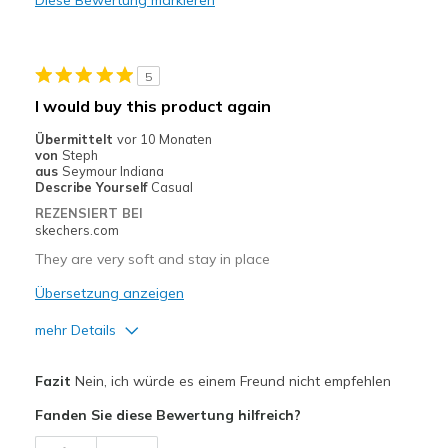
Diese Bewertung markieren
Width
Feels true to width
Sizing
Feels true to size
View On Shoes
I'm Into Shoes
5
I would buy this product again
Übermittelt
vor 10 Monaten
von
Steph
aus
Seymour Indiana
Describe Yourself
Casual
REZENSIERT BEI
skechers.com
They are very soft and stay in place
Übersetzung anzeigen
mehr Details
Vorteile
Fazit
Nein, ich würde es einem Freund nicht empfehlen
Comfortable
Fanden Sie diese Bewertung hilfreich?
Geeignete Verwendung