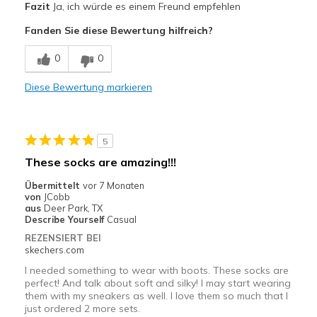
Fazit
Ja, ich würde es einem Freund empfehlen
Comfortable
Fanden Sie diese Bewertung hilfreich?
Width
Feels true to width
0
0
Sizing
Feels true to size
Diese Bewertung markieren
5
These socks are amazing!!!
Übermittelt
vor 7 Monaten
von
JCobb
aus
Deer Park, TX
Describe Yourself
Casual
REZENSIERT BEI
skechers.com
I needed something to wear with boots. These socks are
perfect! And talk about soft and silky! I may start wearing
them with my sneakers as well. I love them so much that I
just ordered 2 more sets.