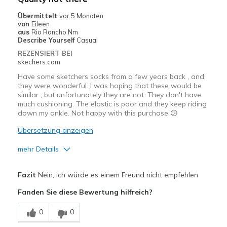
Casual Wear
Übermittelt
vor 5 Monaten
von
Eileen
Going Out
aus
Rio Rancho Nm
Describe Yourself
Casual
View On Shoes
I'm Into Shoes
REZENSIERT BEI
skechers.com
Have some sketchers socks from a few years back , and
they were wonderful. I was hoping that these would be
similar , but unfortunately they are not. They don't have
much cushioning. The elastic is poor and they keep riding
down my ankle. Not happy with this purchase 😕
Übersetzung anzeigen
mehr Details
Vorteile
Fazit
Nein, ich würde es einem Freund nicht empfehlen
Breathe Well
Fanden Sie diese Bewertung hilfreich?
Nachteile
0
0
Not much elastic , so rides down the ankle