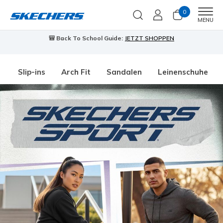
0
Men
MENU
🎒 Back To School Guide:
JETZT SHOPPEN
Slip-ins
Arch Fit
Sandalen
Leinenschuhe