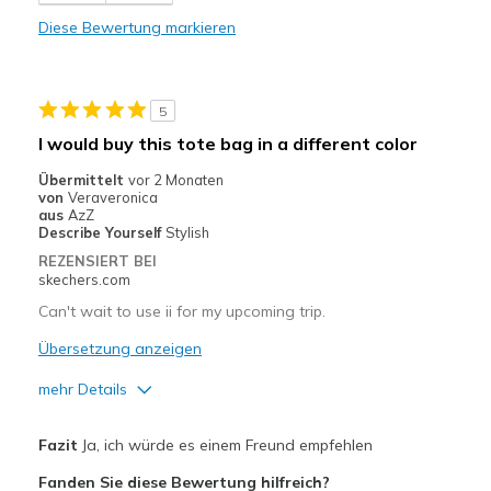
Comfortable
Diese Bewertung markieren
Durable
Stylish
5
Geeignete Verwendung
I would buy this tote bag in a different color
Casual Wear
Übermittelt
vor 2 Monaten
von
Veraveronica
Going Out
aus
AzZ
Describe Yourself
Stylish
Travel
REZENSIERT BEI
skechers.com
Width
Feels true to width
Can't wait to use ii for my upcoming trip.
Sizing
Feels true to size
Übersetzung anzeigen
View On Shoes
I'm Really Into Shoes
mehr Details
Vorteile
Fazit
Ja, ich würde es einem Freund empfehlen
Breathe Well
Fanden Sie diese Bewertung hilfreich?