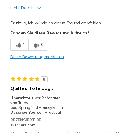
mehr Details
Vorteile
Fazit
Ja, ich würde es einem Freund empfehlen
Attractive Design
Fanden Sie diese Bewertung hilfreich?
Breathe Well
1
0
Comfortable
Diese Bewertung markieren
Durable
Stylish
5
Geeignete Verwendung
Quilted Tote bag..
Casual Wear
Übermittelt
vor 2 Monaten
von
Trudy
Going Out
aus
Springfield Pennsylvania
Describe Yourself
Practical
Travel
REZENSIERT BEI
skechers.com
Width
Feels too wide