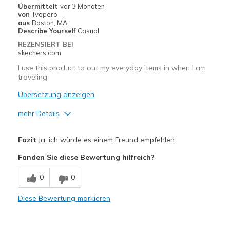
Übermittelt
vor 3 Monaten
von
Tvepero
Width
Feels true to width
aus
Boston, MA
Describe Yourself
Casual
Sizing
Feels true to size
REZENSIERT BEI
skechers.com
I use this product to out my everyday items in when I am
traveling
Übersetzung anzeigen
mehr Details
Vorteile
Fazit
Ja, ich würde es einem Freund empfehlen
Attractive Design
Fanden Sie diese Bewertung hilfreich?
Stylish
0
0
Nachteile
Diese Bewertung markieren
Need Break In
Geeignete Verwendung