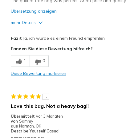
The quilted tote bag was perfect. Great price and quality..
Sizing
Feels half size too big
Übersetzung anzeigen
View On Shoes
Shoes are for Wearing
mehr Details
Vorteile
Fazit
Ja, ich würde es einem Freund empfehlen
Durable
Fanden Sie diese Bewertung hilfreich?
Geeignete Verwendung
1
0
Travel
Diese Bewertung markieren
Width
Feels true to width
Sizing
Feels true to size
View On Shoes
Shoes are for Wearing
5
Love this bag. Not a heavy bag!!
Übermittelt
vor 3 Monaten
von
Sammy
aus
Norman, OK
Describe Yourself
Casual