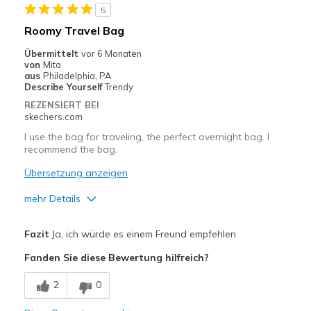
5
Going Out
Roomy Travel Bag
Width
Feels true to width
Übermittelt
vor 6 Monaten
Sizing
Feels true to size
von
Mita
aus
Philadelphia, PA
View On Shoes
Shoes are for Wearing
Describe Yourself
Trendy
REZENSIERT BEI
skechers.com
I use the bag for traveling, the perfect overnight bag. I
recommend the bag.
Übersetzung anzeigen
mehr Details
Vorteile
Fazit
Ja, ich würde es einem Freund empfehlen
Attractive Design
Fanden Sie diese Bewertung hilfreich?
Comfortable
2
0
Stylish