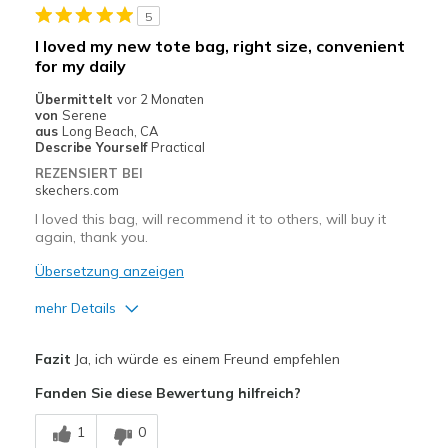
5
I loved my new tote bag, right size, convenient
for my daily
Übermittelt
vor 2 Monaten
von
Serene
aus
Long Beach, CA
Describe Yourself
Practical
REZENSIERT BEI
skechers.com
I loved this bag, will recommend it to others, will buy it
again, thank you.
Übersetzung anzeigen
mehr Details
Vorteile
Fazit
Ja, ich würde es einem Freund empfehlen
Attractive Design
Fanden Sie diese Bewertung hilfreich?
Breathe Well
1
0