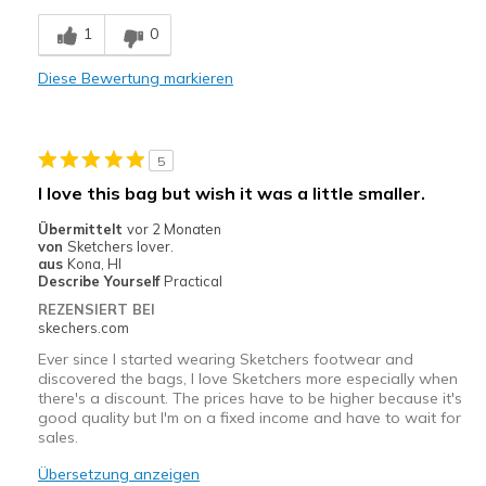
Comfortable
1
0
Geeignete Verwendung
Diese Bewertung markieren
Travel
Width
Feels true to width
5
Sizing
Feels half size too big
I love this bag but wish it was a little smaller.
Übermittelt
vor 2 Monaten
von
Sketchers lover.
aus
Kona, HI
Describe Yourself
Practical
REZENSIERT BEI
skechers.com
Ever since I started wearing Sketchers footwear and
discovered the bags, I love Sketchers more especially when
there's a discount. The prices have to be higher because it's
good quality but I'm on a fixed income and have to wait for
sales.
Übersetzung anzeigen