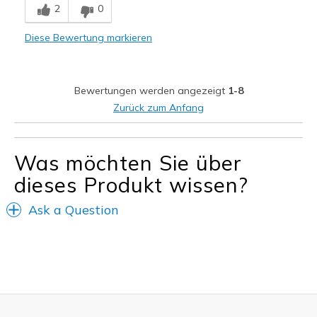
2
0
Comfortable
Diese Bewertung markieren
Geeignete Verwendung
Casual Wear
Bewertungen werden angezeigt
1-8
Travel
Zurück zum Anfang
Width
Feels true to width
Sizing
Feels true to size
Was möchten Sie über
dieses Produkt wissen?
Ask a Question