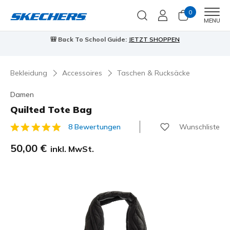
0
Men
MENU
⭐
Skechers VIP:
45 Tage kostenlose Rückgabe für Mitglieder
Jetzt anmelden
⭐
…
Bekleidung
Accessoires
Taschen & Rucksäcke
Damen
Quilted Tote Bag
Wunschliste
8 Bewertungen
3,9 von 5 Kundenbewertungen
50,00 €
inkl. MwSt.