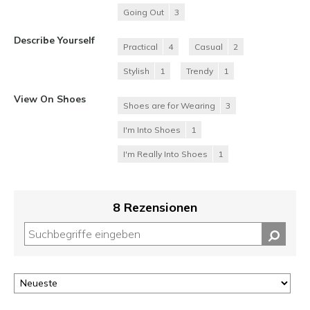
Going Out
3
Describe Yourself
Practical
4
Casual
2
Stylish
1
Trendy
1
View On Shoes
Shoes are for Wearing
3
I'm Into Shoes
1
I'm Really Into Shoes
1
8 Rezensionen