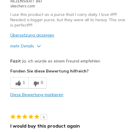
REZENSIERT BEI
skechers.com
I use this product as a purse that I carry daily. I love it!!!!!
Needed a bigger purse, but they were all to heavy. This one
is perfect!!!!!
Übersetzung anzeigen
mehr Details
Vorteile
Fazit
Ja, ich würde es einem Freund empfehlen
Attractive Design
Fanden Sie diese Bewertung hilfreich?
Breathe Well
1
0
Comfortable
Diese Bewertung markieren
Durable
Stylish
5
Geeignete Verwendung
I would buy this product again
Casual Wear