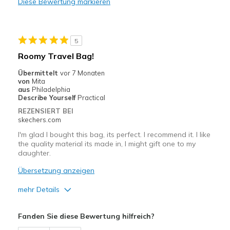
Diese Bewertung markieren
Geeignete Verwendung
Travel
5
Width
Feels true to width
Roomy Travel Bag!
Sizing
Feels full size too big
Übermittelt
vor 7 Monaten
View On Shoes
I'm Into Shoes
von
Mita
aus
Philadelphia
Describe Yourself
Practical
REZENSIERT BEI
skechers.com
I'm glad I bought this bag, its perfect. I recommend it. I like
the quality material its made in, I might gift one to my
daughter.
Übersetzung anzeigen
mehr Details
Vorteile
Fanden Sie diese Bewertung hilfreich?
Attractive Design