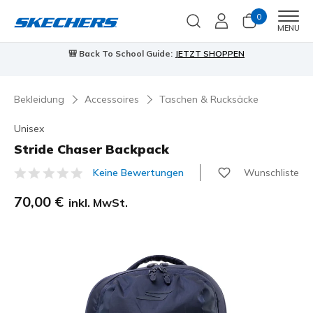
0
Men
MENU
🎒 Back To School Guide:
JETZT SHOPPEN
Bekleidung
Accessoires
Taschen & Rucksäcke
Unisex
Stride Chaser Backpack
Wunschliste
Keine Bewertungen
4,5 von 5 Kundenbewertungen
70,00 €
inkl. MwSt.