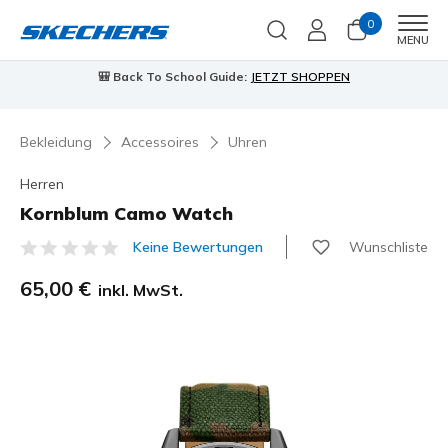
0
Men
MENU
🎒 Back To School Guide:
JETZT SHOPPEN
Bekleidung
Accessoires
Uhren
Herren
Kornblum Camo Watch
Wunschliste
Keine Bewertungen
5 von 5 Kundenbewertungen
65,00 €
inkl. MwSt.