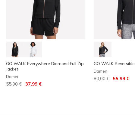
GO WALK Everywhere Diamond Full Zip
GO WALK Reversible
Jacket
Damen
Damen
Reduziert von
auf
80,00 €
55,99 €
Reduziert von
auf
55,00 €
37,99 €