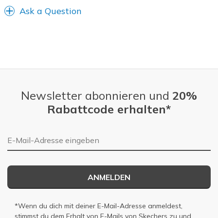
Width
Feels true to width
Ask a Question
Sizing
Feels true to size
Newsletter abonnieren und
20%
Rabattcode erhalten*
E-Mail-Adresse
ANMELDEN
*Wenn du dich mit deiner E-Mail-Adresse anmeldest,
stimmst du dem Erhalt von E-Mails von Skechers zu und