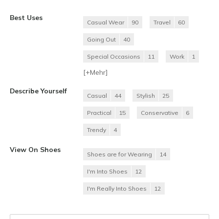
Best Uses
Casual Wear
90
Travel
60
Going Out
40
Special Occasions
11
Work
1
[+
Mehr
]
Describe Yourself
Casual
44
Stylish
25
Practical
15
Conservative
6
Trendy
4
View On Shoes
Shoes are for Wearing
14
I'm Into Shoes
12
I'm Really Into Shoes
12