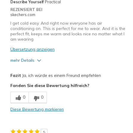
Describe Yourself
Practical
REZENSIERT BEI
skechers.com
I get cold easy. And right now everyone has air
conditioning on. This is perfect for me to wear. And it is the
perfect fit, keeps me warm and looks nice no matter what I
am wearing
Übersetzung anzeigen
mehr Details
Vorteile
Fazit
Ja, ich würde es einem Freund empfehlen
Attractive Design
Fanden Sie diese Bewertung hilfreich?
Comfortable
0
0
Stylish
Diese Bewertung markieren
Geeignete Verwendung
Casual Wear
5