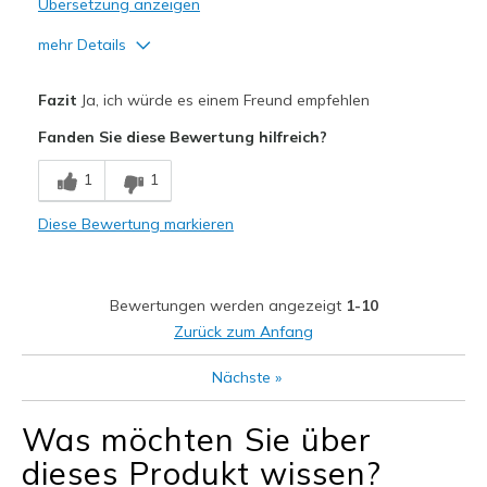
Übersetzung anzeigen
mehr Details
Vorteile
Fazit
Ja, ich würde es einem Freund empfehlen
Attractive Design
Fanden Sie diese Bewertung hilfreich?
Breathe Well
1
1
Comfortable
Diese Bewertung markieren
Durable
Stylish
Bewertungen werden angezeigt
1-10
Geeignete Verwendung
Zurück zum Anfang
Casual Wear
Nächste
»
Going Out
Was möchten Sie über
Travel
dieses Produkt wissen?