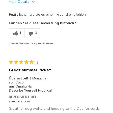
mehr Details
Vorteile
Fazit
Ja, ich würde es einem Freund empfehlen
Attractive Design
Fanden Sie diese Bewertung hilfreich?
Comfortable
1
0
Stylish
Diese Bewertung markieren
Geeignete Verwendung
Casual Wear
5
Travel
Great summer jacket.
Sizing
Feels true to size
Übermittelt
1 Monat her
von
Coco
aus
Omaha NE
Describe Yourself
Practical
REZENSIERT BEI
skechers.com
Great for dog walks and heading to the Club for cards.