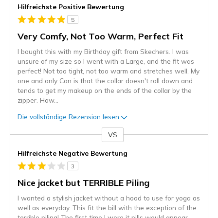
Hilfreichste Positive Bewertung
5
Very Comfy, Not Too Warm, Perfect Fit
I bought this with my Birthday gift from Skechers. I was
unsure of my size so I went with a Large, and the fit was
perfect! Not too tight, not too warm and stretches well. My
one and only Con is that the collar doesn't roll down and
tends to get my makeup on the ends of the collar by the
zipper. How
...
Die vollständige Rezension lesen
VS
Gegen
Hilfreichste Negative Bewertung
3
Nice jacket but TERRIBLE Piling
I wanted a stylish jacket without a hood to use for yoga as
well as everyday. This fit the bill with the exception of the
terrible piling! The first time I wore it pills would appear