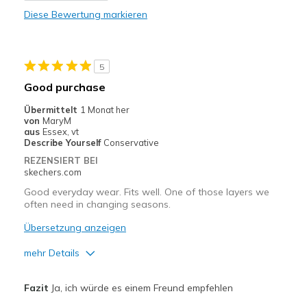
Diese Bewertung markieren
Geeignete Verwendung
Casual Wear
5
Travel
Good purchase
Width
Feels true to width
Übermittelt
1 Monat her
von
MaryM
Sizing
Feels true to size
aus
Essex, vt
View On Shoes
I'm Into Shoes
Describe Yourself
Conservative
REZENSIERT BEI
skechers.com
Good everyday wear. Fits well. One of those layers we
often need in changing seasons.
Übersetzung anzeigen
mehr Details
Vorteile
Fazit
Ja, ich würde es einem Freund empfehlen
Attractive Design