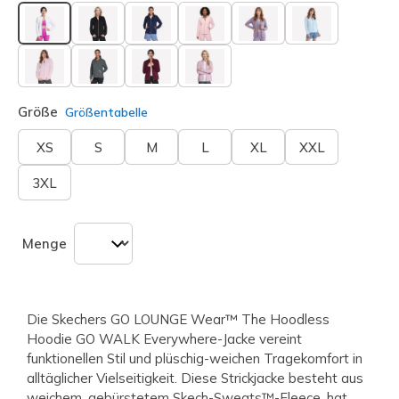
ausgewählt
Größe
Größentabelle
XS
S
M
L
XL
XXL
3XL
Menge
Die Skechers GO LOUNGE Wear™ The Hoodless
Hoodie GO WALK Everywhere-Jacke vereint
funktionellen Stil und plüschig-weichen Tragekomfort in
alltäglicher Vielseitigkeit. Diese Strickjacke besteht aus
weichem, gebürstetem Skech-Sweats™-Fleece, hat