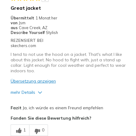
Travel
Great jacket
Sizing
Feels true to size
Übermittelt
1 Monat her
von
Jsm
aus
Cave Creek, AZ
Describe Yourself
Stylish
REZENSIERT BEI
skechers.com
I tend to not use the hood on a jacket. That's what I like
about this jacket. No hood to fight with, just a stand up
collar. Light enough for cool weather and perfect to wear
indoors too.
Übersetzung anzeigen
mehr Details
Vorteile
Fazit
Ja, ich würde es einem Freund empfehlen
Attractive Design
Fanden Sie diese Bewertung hilfreich?
Comfortable
1
0
Stylish