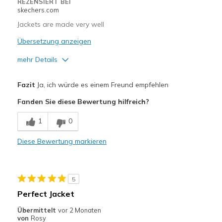
REZENSIERT BEI
skechers.com
Jackets are made very well
Übersetzung anzeigen
mehr Details
Vorteile
Fazit
Ja, ich würde es einem Freund empfehlen
Attractive Design
Fanden Sie diese Bewertung hilfreich?
Geeignete Verwendung
1
0
Casual Wear
Diese Bewertung markieren
Going Out
Travel
5
Sizing
Feels true to size
Perfect Jacket
Übermittelt
vor 2 Monaten
von
Rosy