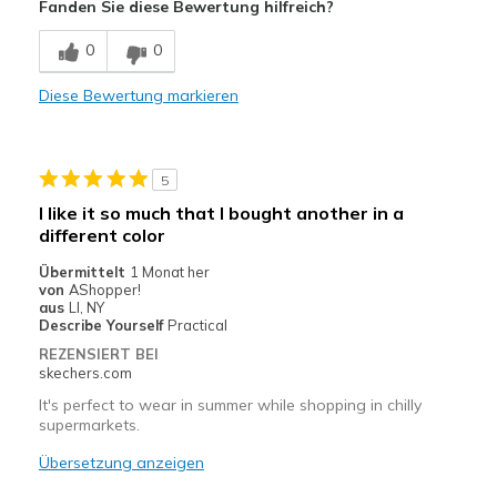
Fanden Sie diese Bewertung hilfreich?
Comfortable
0
0
Durable
Diese Bewertung markieren
Stylish
Geeignete Verwendung
5
Casual Wear
I like it so much that I bought another in a
different color
Going Out
Übermittelt
1 Monat her
Width
Feels true to width
von
AShopper!
aus
LI, NY
Sizing
Feels true to size
Describe Yourself
Practical
REZENSIERT BEI
skechers.com
It's perfect to wear in summer while shopping in chilly
supermarkets.
Übersetzung anzeigen