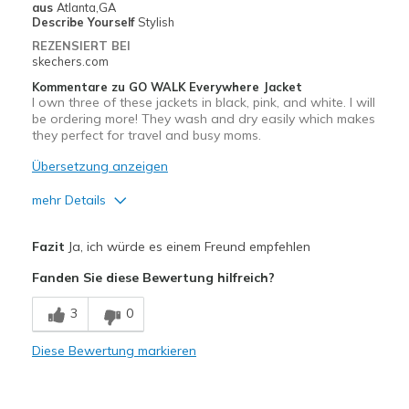
aus
Atlanta,GA
Describe Yourself
Stylish
REZENSIERT BEI
skechers.com
Kommentare zu GO WALK Everywhere Jacket
I own three of these jackets in black, pink, and white. I will
be ordering more! They wash and dry easily which makes
they perfect for travel and busy moms.
Übersetzung anzeigen
mehr Details
Vorteile
Fazit
Ja, ich würde es einem Freund empfehlen
Attractive Design
Fanden Sie diese Bewertung hilfreich?
Comfortable
3
0
Durable
Diese Bewertung markieren
Stylish
Washes and dries perfectly