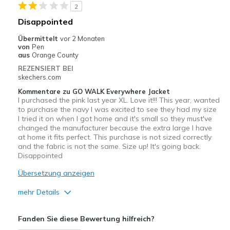
2
Geeignete Verwendung
Disappointed
Casual Wear
Übermittelt
vor 2 Monaten
von
Pen
Running Errands
aus
Orange County
REZENSIERT BEI
Travel
skechers.com
Kommentare zu GO WALK Everywhere Jacket
Width
Feels true to width
I purchased the pink last year XL. Love it!!! This year, wanted
Sizing
Feels true to size
to purchase the navy I was excited to see they had my size
I tried it on when I got home and it's small so they must've
View On Shoes
I'm Into Shoes
changed the manufacturer because the extra large I have
at home it fits perfect. This purchase is not sized correctly
and the fabric is not the same. Size up! It's going back.
Disappointed
Übersetzung anzeigen
mehr Details
Sizing
Feels full size too small
Fanden Sie diese Bewertung hilfreich?