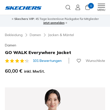
0
Men
MENU
⭐
Skechers VIP:
45 Tage kostenlose Rückgabe für Mitglieder
Jetzt anmelden
⭐
Bekleidung
Damen
Jacken & Mäntel
Damen
GO WALK Everywhere Jacket
Wunschliste
101 Bewertungen
4,1 von 5 Kundenbewertungen
60,00 €
inkl. MwSt.