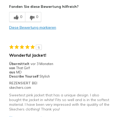
Attractive Design
Fanden Sie diese Bewertung hilfreich?
Geeignete Verwendung
0
0
Casual Wear
Diese Bewertung markieren
Sizing
Feels true to size
5
Wonderful Jacket!
Übermittelt
vor 3 Monaten
von
That Girl!
aus
MD
Describe Yourself
Stylish
REZENSIERT BEI
skechers.com
Sweetest pink jacket that has a unique design. I also
bought the jacket in white! Fits so well and is in the softest
material. I have been very impressed with the quality of the
Skechers clothing! Thank you!