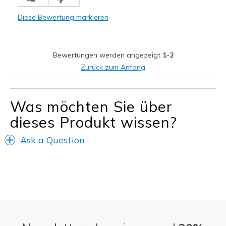
a little too short from the waistline
Diese Bewertung markieren
Geeignete Verwendung
Going Out
Bewertungen werden angezeigt
1-2
Width
Feels true to width
Zurück zum Anfang
Sizing
Feels half size too small
Was möchten Sie über
dieses Produkt wissen?
Ask a Question