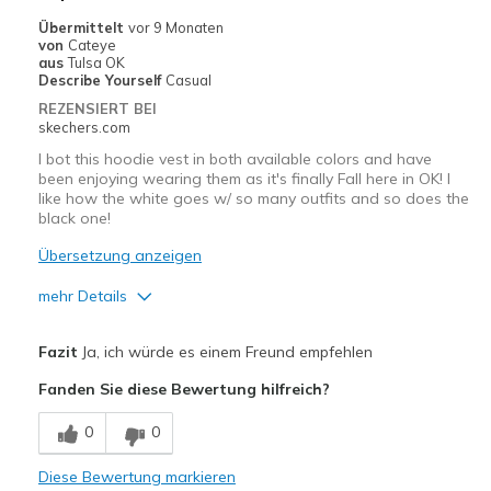
Übermittelt
vor 9 Monaten
von
Cateye
aus
Tulsa OK
Describe Yourself
Casual
REZENSIERT BEI
skechers.com
I bot this hoodie vest in both available colors and have
been enjoying wearing them as it's finally Fall here in OK! I
like how the white goes w/ so many outfits and so does the
black one!
Übersetzung anzeigen
mehr Details
Vorteile
Fazit
Ja, ich würde es einem Freund empfehlen
Attractive Design
Fanden Sie diese Bewertung hilfreich?
Comfortable
0
0
Stylish
Diese Bewertung markieren