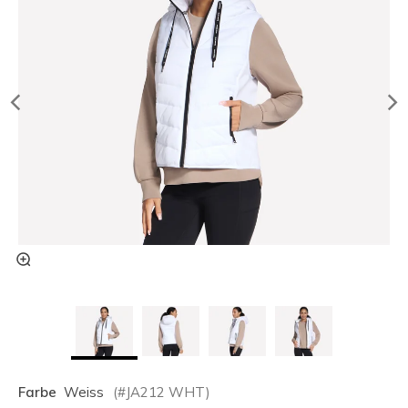
Farbe
Weiss
(#
JA212
WHT
)