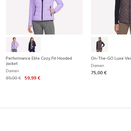
Performance Elite Cozy Fit Hooded
On-The-GO Luxe Ve
Jacket
Damen
Damen
75,00 €
Reduziert von
auf
85,00 €
59,99 €