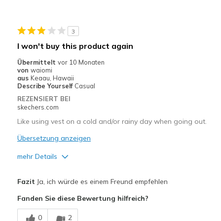
Warm & Cute!
Geeignete Verwendung
3
Casual Wear
I won't buy this product again
Travel
Übermittelt
vor 10 Monaten
von
waiomi
Width
Feels true to width
aus
Keaau, Hawaii
Describe Yourself
Casual
Sizing
Feels true to size
REZENSIERT BEI
View On Shoes
I'm Into Shoes
skechers.com
Like using vest on a cold and/or rainy day when going out.
Übersetzung anzeigen
mehr Details
Vorteile
Fazit
Ja, ich würde es einem Freund empfehlen
nice having a hood to it
Fanden Sie diese Bewertung hilfreich?
Nachteile
0
2