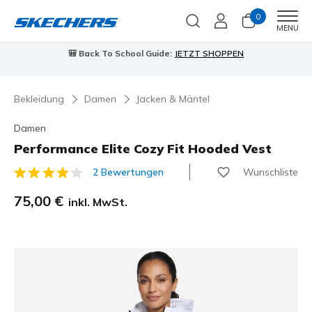
0
Men
MENU
Back To School Guide:
JETZT SHOPPEN
⭐
Skechers VIP:
45 
Bekleidung
Damen
Jacken & Mäntel
Damen
Performance Elite Cozy Fit Hooded Vest
Wunschliste
2 Bewertungen
3,9 von 5 Kundenbewertungen
75,00 €
inkl. MwSt.