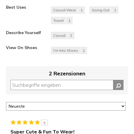
Best Uses
Casual Wear
1
Going Out
1
Travel
1
Describe Yourself
Casual
2
View On Shoes
I'm Into Shoes
1
2 Rezensionen
5
Super Cute & Fun To Wear!