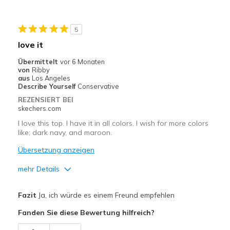
Stylish
5
Geeignete Verwendung
love it
Casual Wear
Übermittelt
vor 6 Monaten
von
Ribby
Sizing
Feels true to size
aus
Los Angeles
Describe Yourself
Conservative
REZENSIERT BEI
skechers.com
I love this top. I have it in all colors. I wish for more colors
like; dark navy, and maroon.
Übersetzung anzeigen
mehr Details
Vorteile
Fazit
Ja, ich würde es einem Freund empfehlen
Attractive Design
Fanden Sie diese Bewertung hilfreich?
Breathe Well