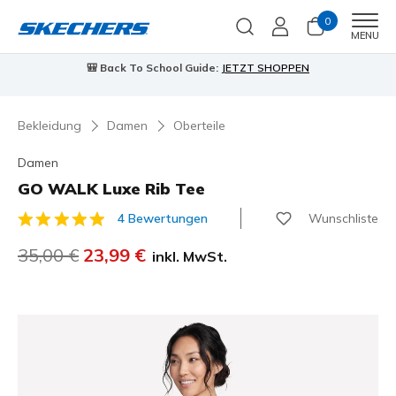
0
Men
MENU
Guide:
JETZT SHOPPEN
⭐
Skechers VIP:
45 Tage kostenlose
Jetzt anmeld
Bekleidung
Damen
Oberteile
Damen
GO WALK Luxe Rib Tee
Wunschliste
4 Bewertungen
3,9 von 5 Kundenbewertungen
Reduziert von
35,00 €
auf
23,99 €
inkl. MwSt.