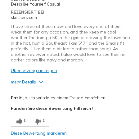
Describe Yourself
Casual
REZENSIERT BEI
skechers.com
I have three of these now, and love every one of them. I
wear them for any occasion, and they keep me cool
whether I'm doing a 5K in the gym or mowing the lawn here
in the hot, humid Southeast. I am 5' 7" and the Smalls fit
perfectly. (I like them a bit loose rather than snug). As
another reviewer noted, I also would love to see them in
darker colors like navy and maroon.
Übersetzung anzeigen
mehr Details
Vorteile
Fazit
Ja, ich würde es einem Freund empfehlen
Attractive Design
Fanden Sie diese Bewertung hilfreich?
Breathe Well
0
0
Comfortable
Diese Bewertung markieren
Durable