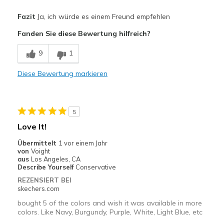
Vorteile
Fazit
Ja, ich würde es einem Freund empfehlen
Attractive Design
Fanden Sie diese Bewertung hilfreich?
Comfortable
9
1
So much nicer looking than my other active shirt
Diese Bewertung markieren
Stylish
Geeignete Verwendung
5
Casual Wear
Love It!
Travel
Übermittelt
1 vor einem Jahr
von
Voight
Width
Feels true to width
aus
Los Angeles, CA
Describe Yourself
Conservative
Sizing
Feels true to size
REZENSIERT BEI
skechers.com
bought 5 of the colors and wish it was available in more
colors. Like Navy, Burgundy, Purple, White, Light Blue, etc