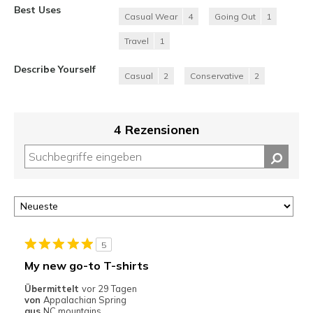
Best Uses
Casual Wear
4
Going Out
1
Travel
1
Describe Yourself
Casual
2
Conservative
2
4 Rezensionen
5
My new go-to T-shirts
Übermittelt
vor 29 Tagen
von
Appalachian Spring
aus
NC mountains