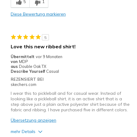
5
1
Comfortable
Diese Bewertung markieren
Durable
Stylish
5
Geeignete Verwendung
Love this new ribbed shirt!
Casual Wear
Übermittelt
vor 9 Monaten
von
MDP
Going Out
aus
Double Oak TX
Describe Yourself
Casual
Width
Feels true to width
REZENSIERT BEI
skechers.com
Sizing
Feels true to size
I wear this to pickleball and for casual wear. Instead of
looking like a pickleball shirt, it is an active shirt that is a
step above just a plain active polyester shirt because of the
fabric and ribbing. I have purchased five in different colors.
Übersetzung anzeigen
mehr Details