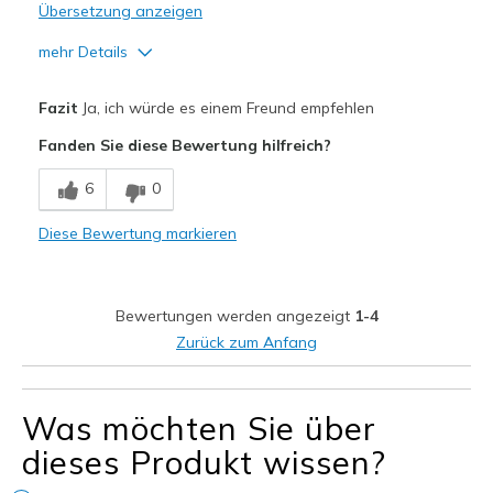
Übersetzung anzeigen
mehr Details
Vorteile
Fazit
Ja, ich würde es einem Freund empfehlen
Attractive Design
Fanden Sie diese Bewertung hilfreich?
Breathe Well
6
0
Comfortable
Diese Bewertung markieren
Durable
Stylish
Bewertungen werden angezeigt
1-4
Geeignete Verwendung
Zurück zum Anfang
Casual Wear
Was möchten Sie über
Width
Feels true to width
Sizing
Feels true to size
dieses Produkt wissen?