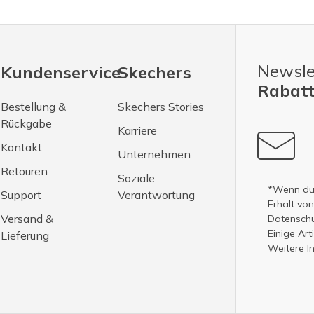
Newsle
Kundenservice
Skechers
Rabatt
Bestellung &
Skechers Stories
Rückgabe
Karriere
Kontakt
Unternehmen
Retouren
Soziale
*Wenn du 
Support
Verantwortung
Erhalt vo
Versand &
Datenschut
Einige Ar
Lieferung
Weitere I