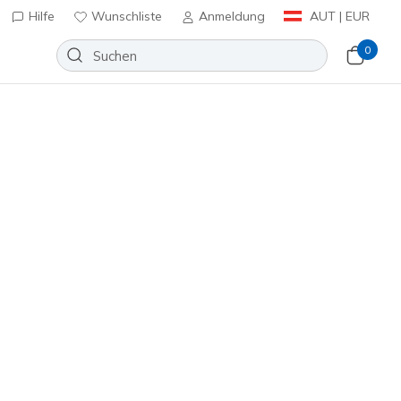
Hilfe
Wunschliste
Anmeldung
AUT | EUR
0
rformance Tee
Wunschliste
eine Bewertungen
nbewertungen
inkl. MwSt.
t
(#
TP162
TPCL
)