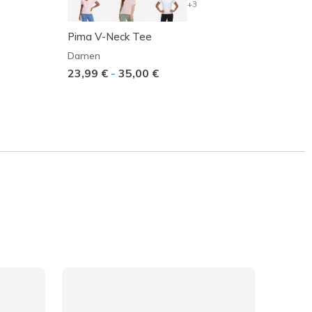
+3
Pima V-Neck Tee
Motio
Damen
Dame
23,99 €
-
35,00 €
Reduz
35,00