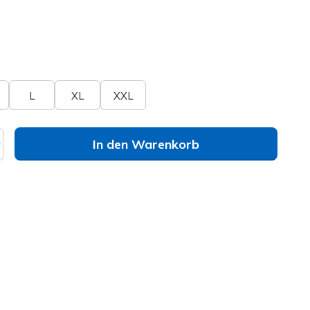
lt
elle
Größe nicht verfügbar?
L
XL
XXL
In den Warenkorb