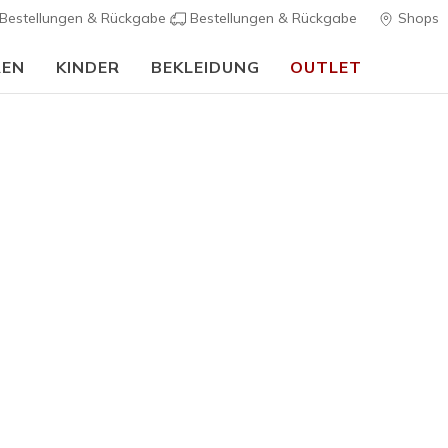
Bestellungen & Rückgabe
Bestellungen & Rückgabe
Shops
REN
KINDER
BEKLEIDUNG
OUTLET
🎒 Back To School Guide:
JETZT SHOPPEN
Damen
Stride Pe
K
5 von 5 Kunde
40,00 €
Farbe
Grau / Ro