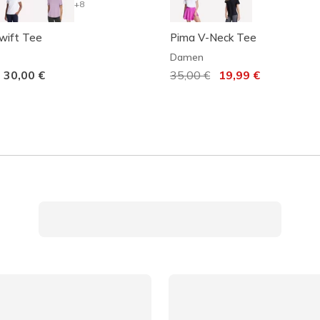
+8
wift Tee
Pima V-Neck Tee
Damen
-
30,00 €
Reduziert von
35,00 €
auf
19,99 €