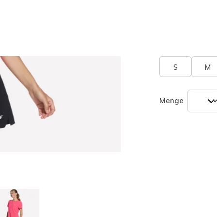
ausgewäh
Größe
Größentab
S
M
Menge