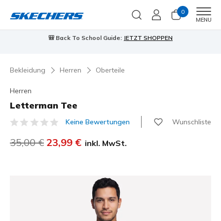
0
Men
MENU
🎒 Back To School Guide:
JETZT SHOPPEN
Bekleidung
Herren
Oberteile
Herren
Letterman Tee
Wunschliste
Keine Bewertungen
3,7 von 5 Kundenbewertungen
Reduziert von
35,00 €
auf
23,99 €
inkl. MwSt.