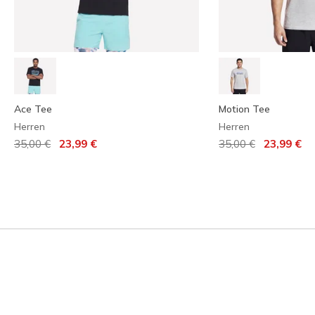
Ace Tee
Motion Tee
Herren
Herren
Reduziert von
auf
Reduziert von
auf
35,00 €
23,99 €
35,00 €
23,99 €