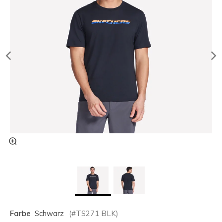
Farbe
Schwarz
(#
TS271
BLK
)