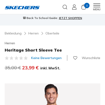
0
Men
MENU
🎒 Back To School Guide:
JETZT SHOPPEN
Bekleidung
Herren
Oberteile
Herren
Heritage Short Sleeve Tee
Wunschliste
Keine Bewertungen
3,4 von 5 Kundenbewertungen
Reduziert von
35,00 €
auf
23,99 €
inkl. MwSt.