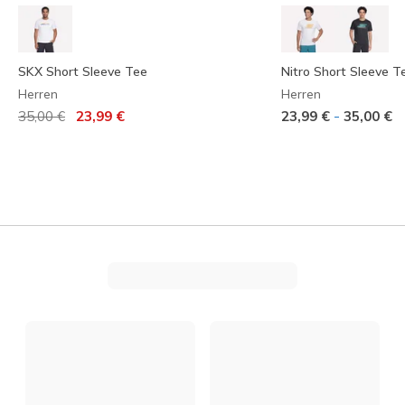
SKX Short Sleeve Tee
Nitro Short Sleeve T
Herren
Herren
Reduziert von
auf
-
35,00 €
23,99 €
23,99 €
35,00 €