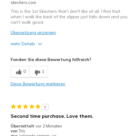
skechers.com
This is the 1st Skechers that I don't like at all. I find that
when I walk the back of the slipper just falls down and you
can't walk good.
Übersetzung anzeigen
mehr Details
Vorteile
Fanden Sie diese Bewertung hilfreich?
Attractive Design
0
1
Sizing
Feels half size too big
Diese Bewertung markieren
5
Second time purchase. Love them.
Übermittelt
vor 2 Monaten
von
Tris
aus
colorado springs, co