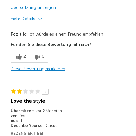
Übersetzung anzeigen
mehr Details
Vorteile
Fazit
Ja, ich würde es einem Freund empfehlen
Comfortable
Fanden Sie diese Bewertung hilfreich?
Stylish
2
0
Nachteile
Diese Bewertung markieren
No cons perfect
Geeignete Verwendung
2
Casual Wear
Love the style
Width
Feels true to width
Übermittelt
vor 2 Monaten
Sizing
Feels true to size
von
Darl
aus
FL
View On Shoes
Shoes are for Wearing
Describe Yourself
Casual
REZENSIERT BEI