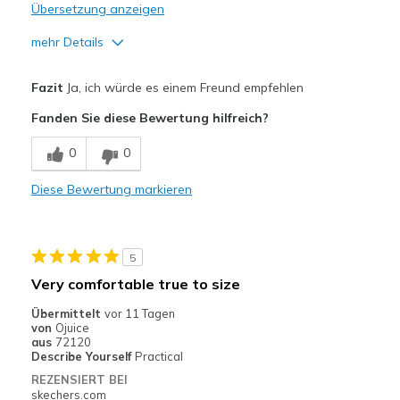
Übersetzung anzeigen
mehr Details
Vorteile
Fazit
Ja, ich würde es einem Freund empfehlen
Attractive Design
Fanden Sie diese Bewertung hilfreich?
Comfortable
0
0
Durable
Diese Bewertung markieren
Geeignete Verwendung
Casual Wear
5
Width
Feels true to width
Very comfortable true to size
Sizing
Feels true to size
Übermittelt
vor 11 Tagen
View On Shoes
Shoes are for Wearing
von
Ojuice
aus
72120
Describe Yourself
Practical
REZENSIERT BEI
skechers.com