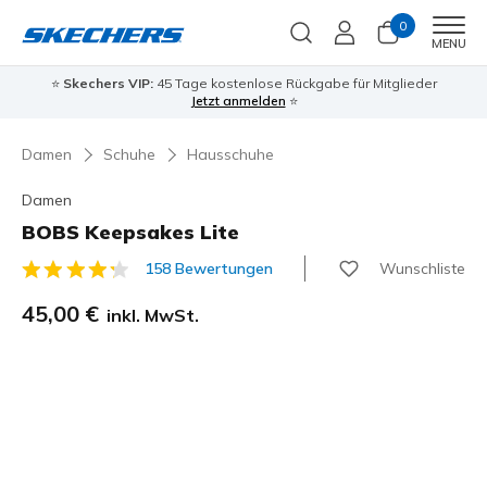
0
Men
MENU
⭐
Skechers VIP:
45 Tage kostenlose Rückgabe für Mitglieder
Jetzt anmelden
⭐
Damen
Schuhe
Hausschuhe
Damen
BOBS Keepsakes Lite
Wunschliste
158 Bewertungen
4,8 von 5 Kundenbewertungen
45,00 €
inkl. MwSt.