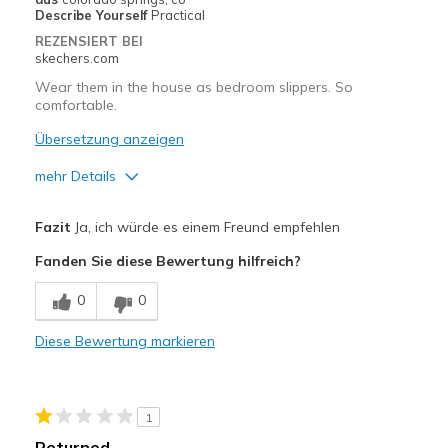
Describe Yourself
Practical
REZENSIERT BEI
skechers.com
Wear them in the house as bedroom slippers. So
comfortable.
Übersetzung anzeigen
mehr Details
Vorteile
Fazit
Ja, ich würde es einem Freund empfehlen
Attractive Design
Fanden Sie diese Bewertung hilfreich?
Breathe Well
0
0
Comfortable
Diese Bewertung markieren
Durable
Stylish
1
Geeignete Verwendung
Returned