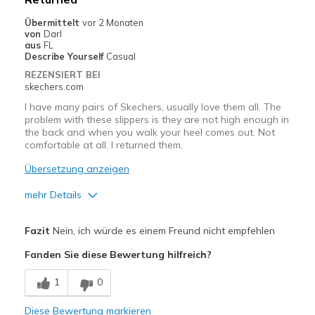
Casual Wear
Übermittelt
vor 2 Monaten
von
Darl
Width
Feels true to width
aus
FL
Describe Yourself
Casual
Sizing
Feels true to size
REZENSIERT BEI
View On Shoes
Shoes are for Wearing
skechers.com
I have many pairs of Skechers, usually love them all. The
problem with these slippers is they are not high enough in
the back and when you walk your heel comes out. Not
comfortable at all. I returned them.
Übersetzung anzeigen
mehr Details
Vorteile
Fazit
Nein, ich würde es einem Freund nicht empfehlen
Attractive Design
Fanden Sie diese Bewertung hilfreich?
Width
Feels true to width
1
0
Sizing
Feels half size too big
View On Shoes
I'm Into Shoes
Diese Bewertung markieren