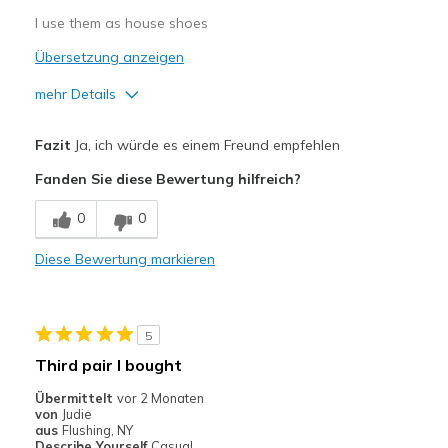
I use them as house shoes
Übersetzung anzeigen
mehr Details
Vorteile
Fazit
Ja, ich würde es einem Freund empfehlen
Attractive Design
Fanden Sie diese Bewertung hilfreich?
Breathe Well
0
0
Comfortable
Diese Bewertung markieren
Durable
Stylish
5
Geeignete Verwendung
Third pair I bought
Casual Wear
Übermittelt
vor 2 Monaten
von
Judie
Width
Feels true to width
aus
Flushing, NY
Describe Yourself
Casual