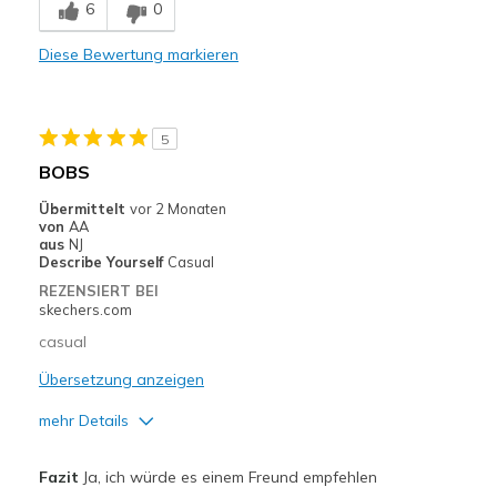
6
0
Durable
Diese Bewertung markieren
Stylish
Geeignete Verwendung
5
Casual Wear
BOBS
Width
Feels true to width
Übermittelt
vor 2 Monaten
von
AA
Sizing
Feels true to size
aus
NJ
View On Shoes
Shoes are for Wearing
Describe Yourself
Casual
REZENSIERT BEI
skechers.com
casual
Übersetzung anzeigen
mehr Details
Vorteile
Fazit
Ja, ich würde es einem Freund empfehlen
Comfortable