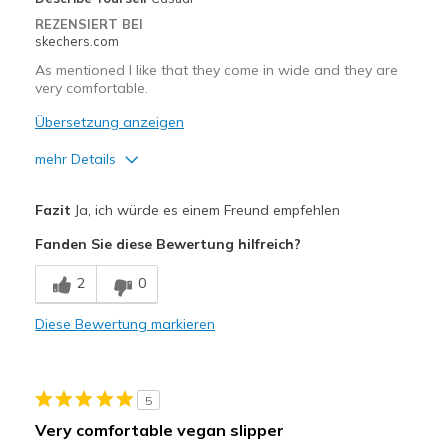
Sizing
Feels true to size
REZENSIERT BEI
View On Shoes
Shoes are for Wearing
skechers.com
As mentioned I like that they come in wide and they are
very comfortable.
Übersetzung anzeigen
mehr Details
Vorteile
Fazit
Ja, ich würde es einem Freund empfehlen
Attractive Design
Fanden Sie diese Bewertung hilfreich?
Breathe Well
2
0
Comfortable
Diese Bewertung markieren
Width
Feels true to width
Sizing
Feels true to size
View On Shoes
Shoes are for Wearing
5
Very comfortable vegan slipper