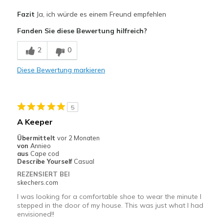
Vorteile
Fazit
Ja, ich würde es einem Freund empfehlen
Attractive Design
Fanden Sie diese Bewertung hilfreich?
Comfortable
2
0
Durable
Diese Bewertung markieren
Stylish
Geeignete Verwendung
5
Casual Wear
A Keeper
Width
Feels true to width
Übermittelt
vor 2 Monaten
von
Annieo
Sizing
Feels true to size
aus
Cape cod
View On Shoes
I'm Into Shoes
Describe Yourself
Casual
REZENSIERT BEI
skechers.com
I was looking for a comfortable shoe to wear the minute I
stepped in the door of my house. This was just what I had
envisioned!!