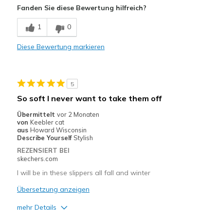
Fanden Sie diese Bewertung hilfreich?
Nachteile
1
0
Need Break In
Diese Bewertung markieren
Geeignete Verwendung
Casual Wear
5
Width
Feels true to width
So soft I never want to take them off
Sizing
Feels true to size
Übermittelt
vor 2 Monaten
View On Shoes
I'm Really Into Shoes
von
Keebler cat
aus
Howard Wisconsin
Describe Yourself
Stylish
REZENSIERT BEI
skechers.com
I will be in these slippers all fall and winter
Übersetzung anzeigen
mehr Details