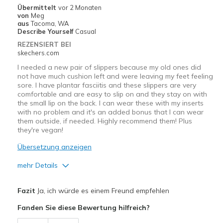
Übermittelt
vor 2 Monaten
von
Meg
aus
Tacoma, WA
Describe Yourself
Casual
REZENSIERT BEI
skechers.com
I needed a new pair of slippers because my old ones did
not have much cushion left and were leaving my feet feeling
sore. I have plantar fasciitis and these slippers are very
comfortable and are easy to slip on and they stay on with
the small lip on the back. I can wear these with my inserts
with no problem and it's an added bonus that I can wear
them outside, if needed. Highly recommend them! Plus
they're vegan!
Übersetzung anzeigen
mehr Details
Vorteile
Fazit
Ja, ich würde es einem Freund empfehlen
Attractive Design
Fanden Sie diese Bewertung hilfreich?
Comfortable