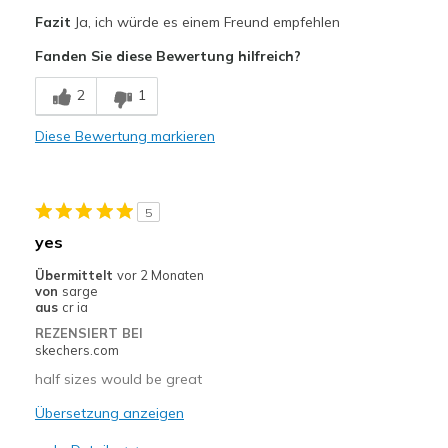
Vorteile
Fazit
Ja, ich würde es einem Freund empfehlen
Attractive Design
Fanden Sie diese Bewertung hilfreich?
Comfortable
2
1
Durable
Diese Bewertung markieren
Stylish
Width
Feels true to width
5
Sizing
Feels true to size
yes
View On Shoes
Shoes are for Wearing
Übermittelt
vor 2 Monaten
von
sarge
aus
cr ia
REZENSIERT BEI
skechers.com
half sizes would be great
Übersetzung anzeigen