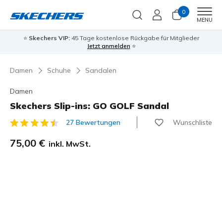
0
Men
MENU
⭐
Skechers VIP:
45 Tage kostenlose Rückgabe für Mitglieder
Jetzt anmelden
⭐
Damen
Schuhe
Sandalen
Damen
Skechers Slip-ins: GO GOLF Sandal
Wunschliste
27 Bewertungen
3,5 von 5 Kundenbewertungen
75,00 €
inkl. MwSt.