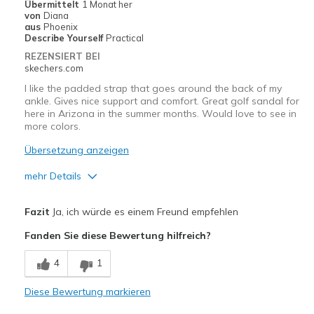
Übermittelt
1 Monat her
von
Diana
Sizing
Feels true to size
aus
Phoenix
View On Shoes
I'm Into Shoes
Describe Yourself
Practical
REZENSIERT BEI
skechers.com
I like the padded strap that goes around the back of my
ankle. Gives nice support and comfort. Great golf sandal for
here in Arizona in the summer months. Would love to see in
more colors.
Übersetzung anzeigen
mehr Details
Vorteile
Fazit
Ja, ich würde es einem Freund empfehlen
Attractive Design
Fanden Sie diese Bewertung hilfreich?
Comfortable
4
1
Stylish
Diese Bewertung markieren
Width
Feels true to width