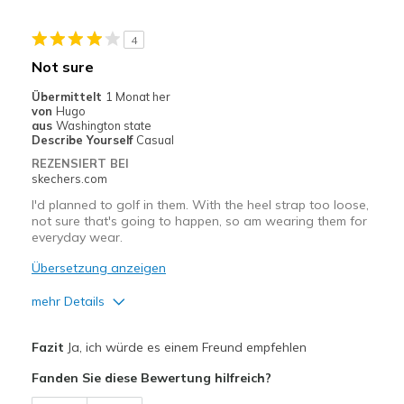
Sizing
Feels true to size
View On Shoes
Shoes are for Wearing
4
Not sure
Übermittelt
1 Monat her
von
Hugo
aus
Washington state
Describe Yourself
Casual
REZENSIERT BEI
skechers.com
I'd planned to golf in them. With the heel strap too loose,
not sure that's going to happen, so am wearing them for
everyday wear.
Übersetzung anzeigen
mehr Details
Vorteile
Fazit
Ja, ich würde es einem Freund empfehlen
Attractive Design
Fanden Sie diese Bewertung hilfreich?
Breathe Well