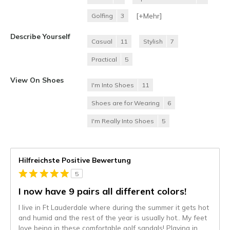
[+
Mehr
]
Golfing
3
Describe Yourself
Casual
11
Stylish
7
Practical
5
View On Shoes
I'm Into Shoes
11
Shoes are for Wearing
6
I'm Really Into Shoes
5
Hilfreichste Positive Bewertung
5
I now have 9 pairs all different colors!
I live in Ft Lauderdale where during the summer it gets hot
and humid and the rest of the year is usually hot.. My feet
love being in these comfortable golf sandals! Playing in