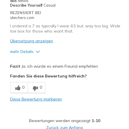
aus
Illinois
Describe Yourself
Casual
REZENSIERT BEI
skechers.com
I ordered a 7 as typically I wear 6.5 but, way too big. Wide
toe box for those who want that.
Übersetzung anzeigen
mehr Details
Vorteile
Fazit
Ja, ich würde es einem Freund empfehlen
Attractive Design
Fanden Sie diese Bewertung hilfreich?
Breathe Well
0
0
Comfortable
Diese Bewertung markieren
Geeignete Verwendung
Casual Wear
Bewertungen werden angezeigt
1-10
Width
Feels too wide
Zurück zum Anfang