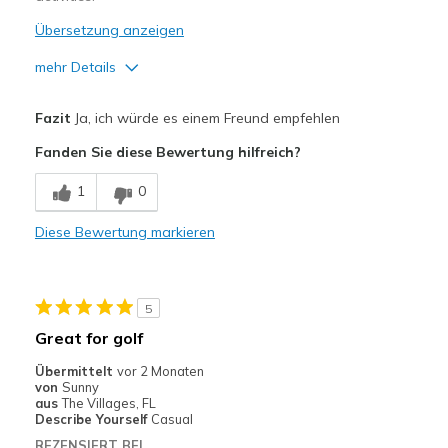
Übersetzung anzeigen
mehr Details
Vorteile
Fazit
Ja, ich würde es einem Freund empfehlen
Comfortable
Fanden Sie diese Bewertung hilfreich?
Geeignete Verwendung
1
0
Casual Wear
Diese Bewertung markieren
Width
Feels true to width
Sizing
Feels true to size
View On Shoes
I'm Into Shoes
5
Great for golf
Übermittelt
vor 2 Monaten
von
Sunny
aus
The Villages, FL
Describe Yourself
Casual
REZENSIERT BEI