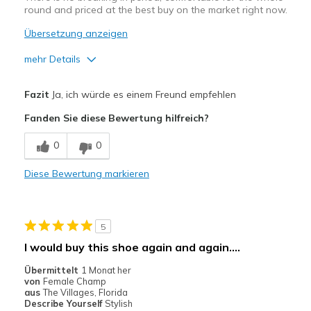
round and priced at the best buy on the market right now.
Übersetzung anzeigen
mehr Details
Vorteile
Fazit
Ja, ich würde es einem Freund empfehlen
Attractive Design
Fanden Sie diese Bewertung hilfreich?
Breathe Well
0
0
Comfortable
Diese Bewertung markieren
Durable
Stylish
5
Geeignete Verwendung
I would buy this shoe again and again....
Golf
Übermittelt
1 Monat her
von
Female Champ
Width
Feels true to width
aus
The Villages, Florida
Describe Yourself
Stylish
Sizing
Feels true to size