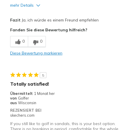
mehr Details
Vorteile
Fazit
Ja, ich würde es einem Freund empfehlen
Attractive Design
Fanden Sie diese Bewertung hilfreich?
Breathe Well
0
0
Comfortable
Diese Bewertung markieren
Durable
Stylish
5
Geeignete Verwendung
Totally satisfied!
Casual Wear
Übermittelt
1 Monat her
von
Golfer
Travel
aus
Wisconsin
REZENSIERT BEI
Width
Feels too wide
skechers.com
Sizing
Feels half size too small
If you still like to golf in sandals, this is your best option.
There is no breaking in period, comfortable for the whole