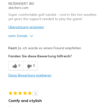
REZENSIERT BEI
skechers.com
Super comfortable golf sandal - cool in this hot weather,
yet gives the support needed to play the game!
Übersetzung anzeigen
mehr Details
Vorteile
Fazit
Ja, ich würde es einem Freund empfehlen
Attractive Design
Fanden Sie diese Bewertung hilfreich?
Breathe Well
0
0
Comfortable
Diese Bewertung markieren
Stylish
Geeignete Verwendung
5
Golfing
Comfy and stylish
Width
Feels true to width