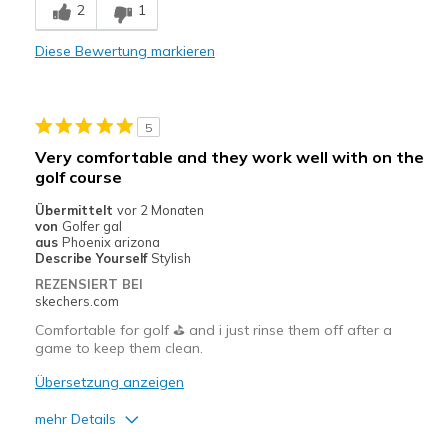
2
1
Comfortable
Diese Bewertung markieren
Durable
Stylish
5
Nachteile
Very comfortable and they work well with on the
golf course
I wish the heel had an adjustable strap.
Übermittelt
vor 2 Monaten
Geeignete Verwendung
von
Golfer gal
aus
Phoenix arizona
Casual Wear
Describe Yourself
Stylish
REZENSIERT BEI
Golf
skechers.com
Comfortable for golf ⛳️ and i just rinse them off after a
Sizing
Feels true to size
game to keep them clean.
View On Shoes
Shoes are for Wearing
Übersetzung anzeigen
mehr Details