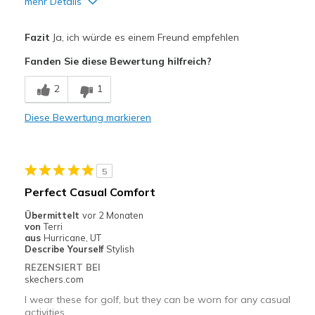
mehr Details
Vorteile
Fazit
Ja, ich würde es einem Freund empfehlen
Attractive Design
Fanden Sie diese Bewertung hilfreich?
Breathe Well
2
1
Comfortable
Diese Bewertung markieren
Durable
Stylish
5
Geeignete Verwendung
Perfect Casual Comfort
wish theycame in half sizes
Übermittelt
vor 2 Monaten
von
Terri
Width
Feels true to width
aus
Hurricane, UT
Describe Yourself
Stylish
Sizing
Feels true to size
REZENSIERT BEI
skechers.com
I wear these for golf, but they can be worn for any casual
activities.