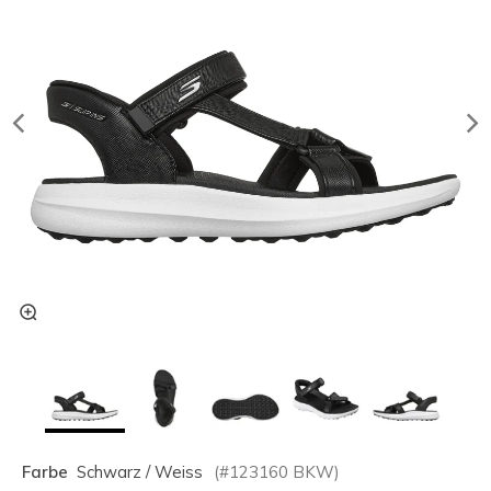
Farbe
Schwarz / Weiss
(#
123160
BKW
)