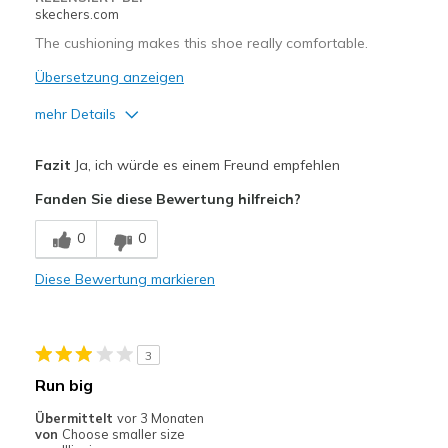
skechers.com
The cushioning makes this shoe really comfortable.
Übersetzung anzeigen
mehr Details
Vorteile
Fazit
Ja, ich würde es einem Freund empfehlen
Attractive Design
Fanden Sie diese Bewertung hilfreich?
Comfortable
0
0
Width
Feels true to width
Diese Bewertung markieren
Sizing
Feels true to size
View On Shoes
I'm Into Shoes
3
Run big
Übermittelt
vor 3 Monaten
von
Choose smaller size