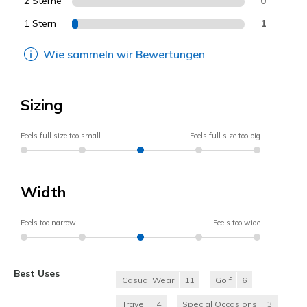
2 Sterne
0
1 Stern
1
Wie sammeln wir Bewertungen
Sizing
Feels full size too small
Feels full size too big
Width
Feels too narrow
Feels too wide
Best Uses
Casual Wear
11
Golf
6
Travel
4
Special Occasions
3