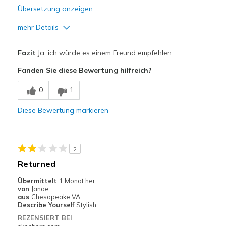
Übersetzung anzeigen
mehr Details
Vorteile
Fazit
Ja, ich würde es einem Freund empfehlen
Attractive Design
Fanden Sie diese Bewertung hilfreich?
Breathe Well
0
1
Comfortable
Diese Bewertung markieren
Durable
Stylish
2
Nachteile
Returned
Good quality
Übermittelt
1 Monat her
von
Janae
Geeignete Verwendung
aus
Chesapeake VA
Describe Yourself
Stylish
Wear anytime
REZENSIERT BEI