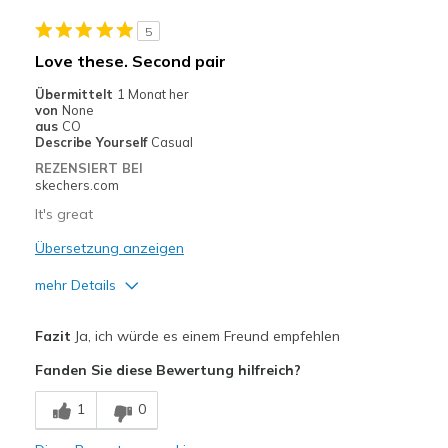
Casual Wear
5
Going Out
Love these. Second pair
Travel
Übermittelt
1 Monat her
von
None
Width
Feels true to width
aus
CO
Describe Yourself
Casual
Sizing
Feels true to size
REZENSIERT BEI
View On Shoes
I'm Into Shoes
skechers.com
It's great
Übersetzung anzeigen
mehr Details
Vorteile
Fazit
Ja, ich würde es einem Freund empfehlen
Attractive Design
Fanden Sie diese Bewertung hilfreich?
Comfortable
1
0
Durable