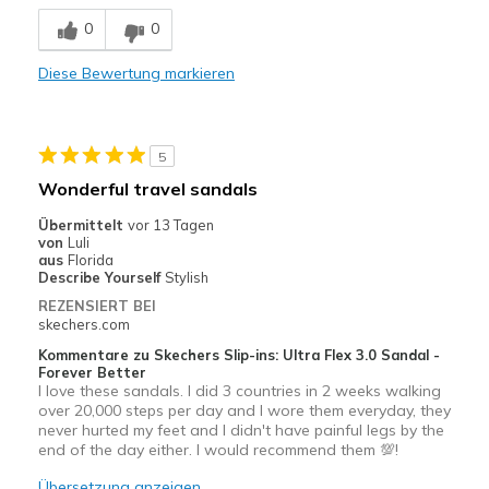
Comfortable
0
0
Stylish
Diese Bewertung markieren
Width
Feels true to width
Sizing
Feels true to size
View On Shoes
I'm Into Shoes
5
Wonderful travel sandals
Übermittelt
vor 13 Tagen
von
Luli
aus
Florida
Describe Yourself
Stylish
REZENSIERT BEI
skechers.com
Kommentare zu Skechers Slip-ins: Ultra Flex 3.0 Sandal -
Forever Better
I love these sandals. I did 3 countries in 2 weeks walking
over 20,000 steps per day and I wore them everyday, they
never hurted my feet and I didn't have painful legs by the
end of the day either. I would recommend them 💯!
Übersetzung anzeigen