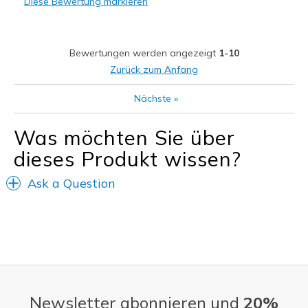
Diese Bewertung markieren
Geeignete Verwendung
Casual Wear
Bewertungen werden angezeigt
1-10
Going Out
Zurück zum Anfang
Special Occasions
Nächste
»
Travel
Was möchten Sie über
Width
Feels true to width
dieses Produkt wissen?
Sizing
Feels true to size
View On Shoes
Shoes are for Wearing
Ask a Question
Newsletter abonnieren und
20%