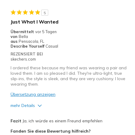
Stylish
5
Geeignete Verwendung
Just What I Wanted
Casual Wear
Übermittelt
vor 5 Tagen
von
Bella
Going Out
aus
Pensacola, FL
Describe Yourself
Casual
Travel
REZENSIERT BEI
skechers.com
Width
Feels true to width
I ordered these because my friend was wearing a pair and
Sizing
Feels true to size
loved them. I am so pleased I did. They're ultra-light, true
slip-ins, the style is sleek, and they are very cushiony. I love
View On Shoes
I'm Really Into Shoes
wearing them.
Übersetzung anzeigen
mehr Details
Vorteile
Fazit
Ja, ich würde es einem Freund empfehlen
Attractive Design
Fanden Sie diese Bewertung hilfreich?