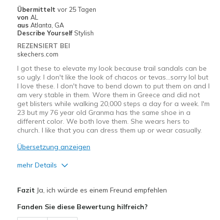
Übermittelt
vor 25 Tagen
von
AL
aus
Atlanta, GA
Describe Yourself
Stylish
REZENSIERT BEI
skechers.com
I got these to elevate my look because trail sandals can be
so ugly. I don't like the look of chacos or tevas…sorry lol but
I love these. I don't have to bend down to put them on and I
am very stable in them. Wore them in Greece and did not
get blisters while walking 20,000 steps a day for a week. I'm
23 but my 76 year old Granma has the same shoe in a
different color. We both love them. She wears hers to
church. I like that you can dress them up or wear casually.
Übersetzung anzeigen
mehr Details
Vorteile
Fazit
Ja, ich würde es einem Freund empfehlen
Comfortable
Fanden Sie diese Bewertung hilfreich?
Durable