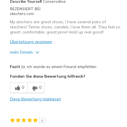
Describe Yourself
Conservative
REZENSIERT BEI
skechers.com
My skechers are great shoes, I have several pairs of
skechers! Tennis shoes, sandels, I love them all. They feel so
great, comfortable, great price! Hold up real good!
Übersetzung anzeigen
mehr Details
Vorteile
Fazit
Ja, ich würde es einem Freund empfehlen
Attractive Design
Fanden Sie diese Bewertung hilfreich?
Breathe Well
0
0
Comfortable
Diese Bewertung markieren
Durable
Stylish
5
Geeignete Verwendung