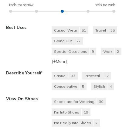
Feels too narrow
Feels too wide
Best Uses
Casual Wear
51
Travel
35
Going Out
27
Special Occasions
9
Work
2
[+
Mehr
]
Describe Yourself
Casual
33
Practical
12
Conservative
5
Stylish
4
View On Shoes
Shoes are for Wearing
30
I'm Into Shoes
19
I'm Really Into Shoes
7