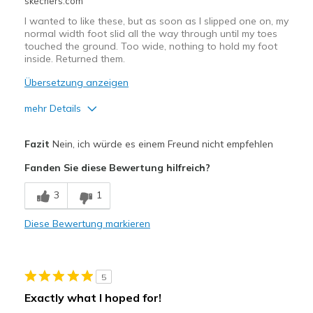
skechers.com
Width
Feels true to width
I wanted to like these, but as soon as I slipped one on, my
Sizing
Feels true to size
normal width foot slid all the way through until my toes
View On Shoes
I'm Into Shoes
touched the ground. Too wide, nothing to hold my foot
inside. Returned them.
Übersetzung anzeigen
mehr Details
Vorteile
Fazit
Nein, ich würde es einem Freund nicht empfehlen
Attractive Design
Fanden Sie diese Bewertung hilfreich?
Breathe Well
3
1
Durable
Diese Bewertung markieren
Stylish
Nachteile
5
Too wide, feet slipped through
Exactly what I hoped for!