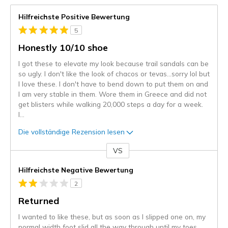
Hilfreichste Positive Bewertung
5
Honestly 10/10 shoe
I got these to elevate my look because trail sandals can be
so ugly. I don't like the look of chacos or tevas…sorry lol but
I love these. I don't have to bend down to put them on and
I am very stable in them. Wore them in Greece and did not
get blisters while walking 20,000 steps a day for a week.
I
...
Die vollständige Rezension lesen
VS
Gegen
Hilfreichste Negative Bewertung
2
Returned
I wanted to like these, but as soon as I slipped one on, my
normal width foot slid all the way through until my toes