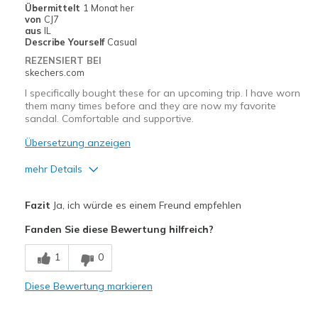
Geeignete Verwendung
Übermittelt
1 Monat her
von
CJ7
Casual Wear
aus
IL
Describe Yourself
Casual
Going Out
REZENSIERT BEI
skechers.com
Travel
I specifically bought these for an upcoming trip. I have worn
them many times before and they are now my favorite
Width
Feels too wide
sandal. Comfortable and supportive.
Sizing
Feels true to size
Übersetzung anzeigen
View On Shoes
I'm Into Shoes
mehr Details
Vorteile
Fazit
Ja, ich würde es einem Freund empfehlen
Attractive Design
Fanden Sie diese Bewertung hilfreich?
Comfortable
1
0
Stylish
Diese Bewertung markieren
Geeignete Verwendung