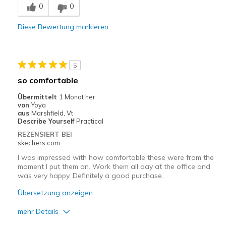
0
0
Stylish
Diese Bewertung markieren
Geeignete Verwendung
Casual Wear
5
Travel
so comfortable
Width
Feels true to width
Übermittelt
1 Monat her
von
Yoya
Sizing
Feels true to size
aus
Marshfield, Vt
View On Shoes
I'm Into Shoes
Describe Yourself
Practical
REZENSIERT BEI
skechers.com
I was impressed with how comfortable these were from the
moment I put them on. Work them all day at the office and
was very happy. Definitely a good purchase.
Übersetzung anzeigen
mehr Details