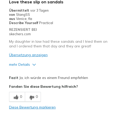
Love these slip on sandals
Casual Wear
Übermittelt
vor 3 Tagen
von
StangSS
Travel
aus
Venice, fla
Describe Yourself
Practical
Width
Feels true to width
REZENSIERT BEI
skechers.com
Sizing
Feels true to size
View On Shoes
Shoes are for Wearing
My daughter in law had these sandals and I tried them on
and I ordered them that day and they are great!
Übersetzung anzeigen
mehr Details
Vorteile
Fazit
Ja, ich würde es einem Freund empfehlen
Attractive Design
Fanden Sie diese Bewertung hilfreich?
Breathe Well
0
0
Comfortable
Diese Bewertung markieren
Durable