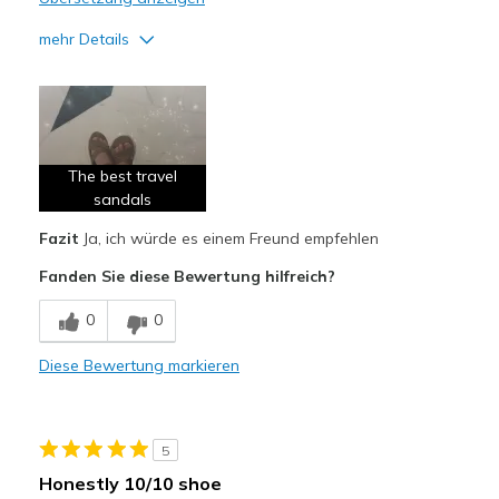
mehr Details
Vorteile
Attractive Design
Breathe Well
The best travel
Comfortable
sandals
Fazit
Ja, ich würde es einem Freund empfehlen
Geeignete Verwendung
Fanden Sie diese Bewertung hilfreich?
Travel
0
0
Width
Feels true to width
Sizing
Feels true to size
Diese Bewertung markieren
View On Shoes
I'm Into Shoes
5
Honestly 10/10 shoe