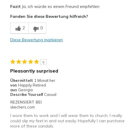
Vorteile
Fazit
Ja, ich würde es einem Freund empfehlen
Attractive Design
Fanden Sie diese Bewertung hilfreich?
Breathe Well
2
0
Comfortable
Diese Bewertung markieren
Geeignete Verwendung
Casual Wear
5
Travel
Pleasantly surprised
Width
Feels true to width
Übermittelt
1 Monat her
von
Happily Retired
Sizing
Feels true to size
aus
Georgia
View On Shoes
Shoes are for Wearing
Describe Yourself
Casual
REZENSIERT BEI
skechers.com
I wore them to work and I will wear them to church. I really
could slip my feet in and out easily. Hopefully I can purchase
more of these sandals.