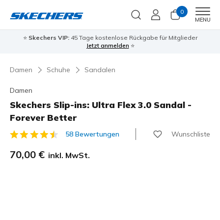
0
Men
MENU
⭐
Skechers VIP:
45 Tage kostenlose Rückgabe für Mitglieder
Jetzt anmelden
⭐
Damen
Schuhe
Sandalen
Damen
Skechers Slip-ins: Ultra Flex 3.0 Sandal -
Forever Better
Wunschliste
58 Bewertungen
3,1 von 5 Kundenbewertungen
70,00 €
inkl. MwSt.