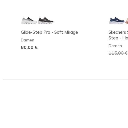
Glide-Step Pro - Soft Mirage
Skechers S
Step - Ha
Damen
Damen
80,00 €
Reduzier
115,00 €