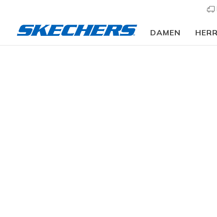
DAMEN
HER
⭐
Damen
Schuhe
Sneakers
Sneaker casual