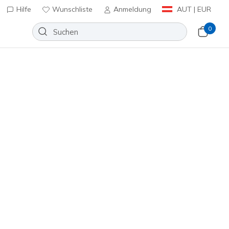
Hilfe
Wunschliste
Anmeldung
AUT | EUR
0
n
⭐
 Pro - Cool Drift
Wunschliste
eine Bewertungen
enbewertungen
inkl. MwSt.
(#
150484
SLT
)