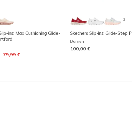
+2
lip-ins: Max Cushioning Glide-
Skechers Slip-ins: Glide-Step P
rtford
Damen
100,00 €
t von
auf
79,99 €