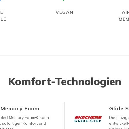
E
VEGAN
AI
LE
MEM
Komfort-Technologien
d Memory Foam
Glide 
ooled Memory Foam® kann
Die einzig
, sofortigen Komfort und
entwickelt