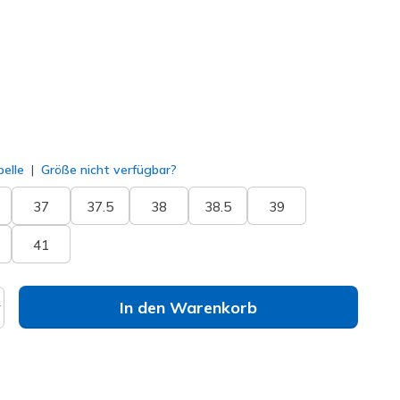
lt
elle
Größe nicht verfügbar?
37
37.5
38
38.5
39
41
In den Warenkorb