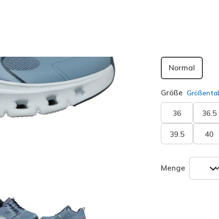
ausgewäh
Passform
Normal
Größe
Größentab
36
36.5
39.5
40
Menge