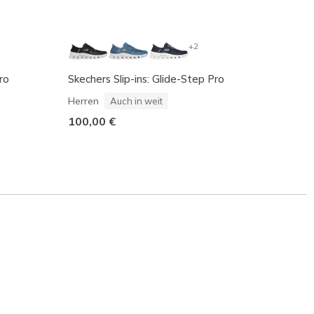
+2
ro
Skechers Slip-ins: Glide-Step Pro
Skeche
Dame
Herren
Auch in weit
110,0
100,00 €