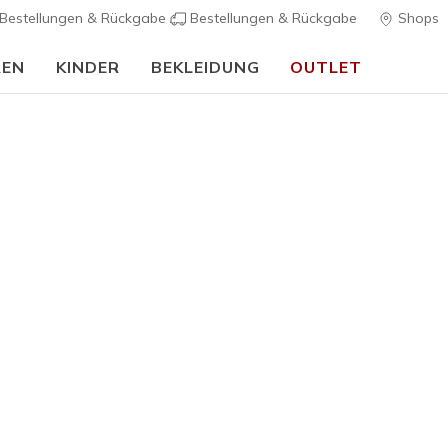
Bestellungen & Rückgabe
Bestellungen & Rückgabe
Shops
REN
KINDER
BEKLEIDUNG
OUTLET
Skechers VIP:
45 Tage kostenlose Rückgabe für Mitglieder
Jetzt anmelde
Damen
Glide-Step
K
4,1 von 5 Kund
80,00 €
Farbe
Blau Grau