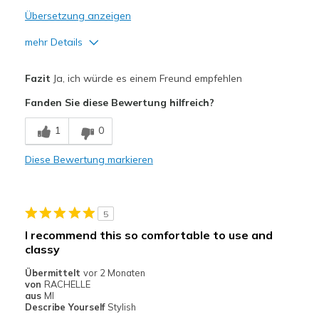
Übersetzung anzeigen
mehr Details
Vorteile
Fazit
Ja, ich würde es einem Freund empfehlen
Attractive Design
Fanden Sie diese Bewertung hilfreich?
Breathe Well
1
0
Comfortable
Diese Bewertung markieren
Durable
Stylish
5
Geeignete Verwendung
I recommend this so comfortable to use and
classy
Casual Wear
Übermittelt
vor 2 Monaten
Going Out
von
RACHELLE
aus
MI
Travel
Describe Yourself
Stylish