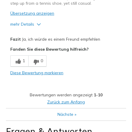
step up from a tennis shoe, yet still casual.
Übersetzung anzeigen
mehr Details
Vorteile
Fazit
Ja, ich würde es einem Freund empfehlen
Attractive Design
Fanden Sie diese Bewertung hilfreich?
Stylish
1
0
Geeignete Verwendung
Diese Bewertung markieren
Casual Wear
Width
Feels true to width
Bewertungen werden angezeigt
1-10
Sizing
Feels half size too small
Zurück zum Anfang
View On Shoes
I'm Into Shoes
Nächste
»
Fragen & Antworten