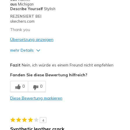
Going Out
aus
Michigan
Describe Yourself
Stylish
Travel
REZENSIERT BEI
skechers.com
Width
Feels true to width
Thank you
Sizing
Feels true to size
Übersetzung anzeigen
View On Shoes
Shoes are for Wearing
mehr Details
Vorteile
Fazit
Nein, ich würde es einem Freund nicht empfehlen
Attractive Design
Fanden Sie diese Bewertung hilfreich?
Breathe Well
0
0
Comfortable
Diese Bewertung markieren
Durable
Stylish
4
Geeignete Verwendung
Synthetic leather crack