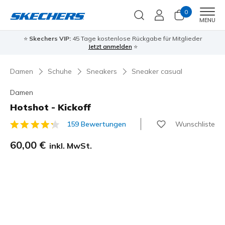
0
Men
MENU
⭐
Skechers VIP:
45 Tage kostenlose Rückgabe für Mitglieder
Jetzt anmelden
⭐
Damen
Schuhe
Sneakers
Sneaker casual
Damen
Hotshot - Kickoff
Wunschliste
159 Bewertungen
4 von 5 Kundenbewertungen
60,00 €
inkl. MwSt.