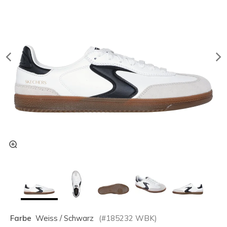
Farbe
Weiss / Schwarz
(#
185232
WBK
)