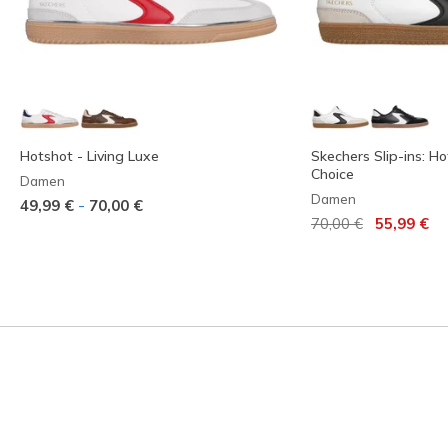
Hotshot - Living Luxe
Skechers Slip-ins: Ho
Choice
Damen
Damen
-
49,99 €
70,00 €
Reduziert von
auf
70,00 €
55,99 €