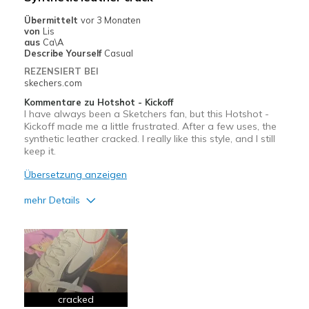
Casual Wear
Übermittelt
vor 3 Monaten
von
Lis
Width
Feels true to width
aus
Ca\A
Describe Yourself
Casual
Sizing
Feels true to size
REZENSIERT BEI
skechers.com
Kommentare zu Hotshot - Kickoff
I have always been a Sketchers fan, but this Hotshot -
Kickoff made me a little frustrated. After a few uses, the
synthetic leather cracked. I really like this style, and I still
keep it.
Übersetzung anzeigen
mehr Details
Vorteile
Attractive Design
Breathe Well
Comfortable
cracked