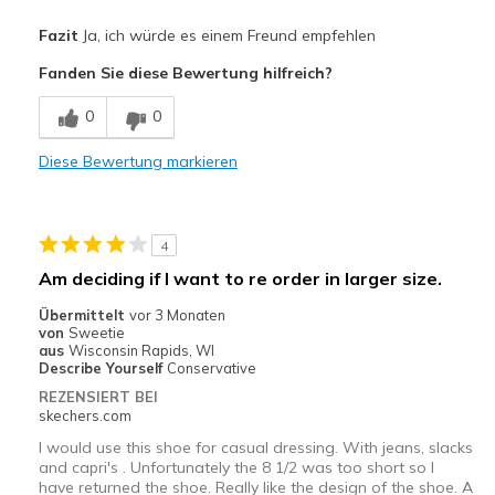
Vorteile
Fazit
Ja, ich würde es einem Freund empfehlen
Attraktives Design
Fanden Sie diese Bewertung hilfreich?
Nachteile
0
0
Keine Stoßdämpfung
Diese Bewertung markieren
Geeignete Verwendung
Freizeitkleidung
4
Breite
Fühlen sich zu breit an
Am deciding if I want to re order in larger size.
Größe
Fühlt sich zu groß an
Übermittelt
vor 3 Monaten
Meine Meinung zu Schuhen
Ich liebe Schuhe
von
Sweetie
aus
Wisconsin Rapids, WI
Describe Yourself
Conservative
REZENSIERT BEI
skechers.com
I would use this shoe for casual dressing. With jeans, slacks
and capri's . Unfortunately the 8 1/2 was too short so I
have returned the shoe. Really like the design of the shoe. A