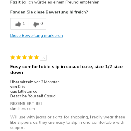
Fazit
Ja, ich würde es einem Freund empfehlen
Attractive Design
Fanden Sie diese Bewertung hilfreich?
Comfortable
1
0
Stylish
Diese Bewertung markieren
Nachteile
Prefer the slip on like these without the tie
5
Geeignete Verwendung
Easy comfortable slip in casual cute, size 1/2 size
Casual Wear
down
Übermittelt
vor 2 Monaten
Travel
von
Kris
aus
Littleton co
Width
Feels true to width
Describe Yourself
Casual
Sizing
Feels true to size
REZENSIERT BEI
skechers.com
View On Shoes
Shoes are for Wearing
Will use with jeans or skirts for shopping, I really wear these
like slippers as they are easy to slip in and comfortable with
support.