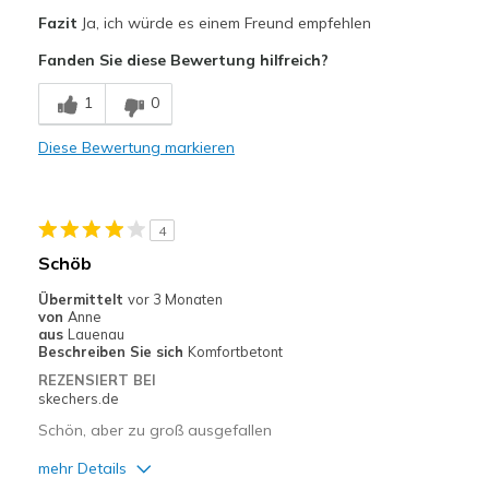
Fazit
Ja, ich würde es einem Freund empfehlen
Stylish
Fanden Sie diese Bewertung hilfreich?
Nachteile
1
0
Poor Quality
Diese Bewertung markieren
Geeignete Verwendung
Casual Wear
Going Out
4
Schöb
Travel
Übermittelt
vor 3 Monaten
Width
Feels true to width
von
Anne
aus
Lauenau
Sizing
Feels true to size
Beschreiben Sie sich
Komfortbetont
View On Shoes
I'm Into Shoes
REZENSIERT BEI
skechers.de
Schön, aber zu groß ausgefallen
mehr Details