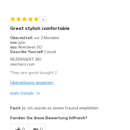
Stylish
Geeignete Verwendung
5
Casual Wear
Great stylish comfortable
Travel
Übermittelt
vor 2 Monaten
von
Julie
Width
Feels true to width
aus
Aberdeen SD
Describe Yourself
Casual
Sizing
Feels true to size
REZENSIERT BEI
View On Shoes
I'm Into Shoes
skechers.com
They are great bought 2
Übersetzung anzeigen
mehr Details
Vorteile
Fazit
Ja, ich würde es einem Freund empfehlen
Attractive Design
Fanden Sie diese Bewertung hilfreich?
Comfortable
0
0