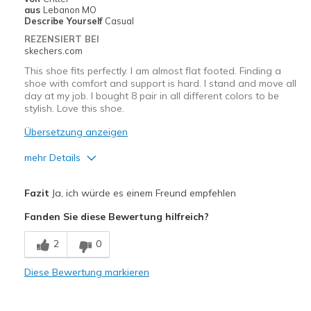
aus
Lebanon MO
Describe Yourself
Casual
REZENSIERT BEI
skechers.com
This shoe fits perfectly. I am almost flat footed. Finding a
shoe with comfort and support is hard. I stand and move all
day at my job. I bought 8 pair in all different colors to be
stylish. Love this shoe.
Übersetzung anzeigen
mehr Details
Vorteile
Fazit
Ja, ich würde es einem Freund empfehlen
Attractive Design
Fanden Sie diese Bewertung hilfreich?
Breathe Well
2
0
Comfortable
Diese Bewertung markieren
Durable
Stylish