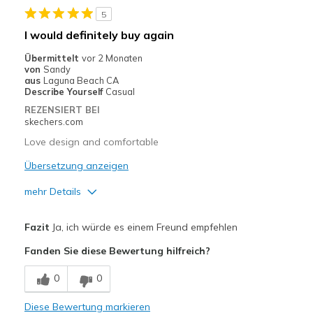
5
Geeignete Verwendung
I would definitely buy again
Casual Wear
Übermittelt
vor 2 Monaten
von
Sandy
Going Out
aus
Laguna Beach CA
Describe Yourself
Casual
Special Occasions
REZENSIERT BEI
skechers.com
Travel
Love design and comfortable
Width
Feels true to width
Übersetzung anzeigen
Sizing
Feels true to size
mehr Details
View On Shoes
I'm Really Into Shoes
Vorteile
Fazit
Ja, ich würde es einem Freund empfehlen
Attractive Design
Fanden Sie diese Bewertung hilfreich?
Breathe Well
0
0
Comfortable
Diese Bewertung markieren