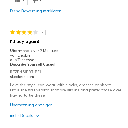
Stylish
Diese Bewertung markieren
Geeignete Verwendung
Casual Wear
4
Width
Feels true to width
I'd buy again!
Sizing
Feels true to size
Übermittelt
vor 2 Monaten
View On Shoes
Shoes are for Wearing
von
Debbie
aus
Tennessee
Describe Yourself
Casual
REZENSIERT BEI
skechers.com
Love the style, can wear with slacks, dresses or shorts.
Have the first version that are slip ins and prefer those over
having to tie these
Übersetzung anzeigen
mehr Details
Vorteile