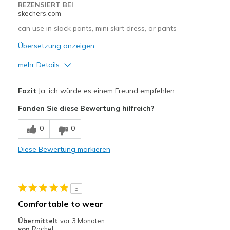
REZENSIERT BEI
Width
Feels true to width
skechers.com
Sizing
Feels half size too big
can use in slack pants, mini skirt dress, or pants
View On Shoes
I'm Into Shoes
Übersetzung anzeigen
mehr Details
Vorteile
Fazit
Ja, ich würde es einem Freund empfehlen
Attractive Design
Fanden Sie diese Bewertung hilfreich?
Breathe Well
0
0
Comfortable
Diese Bewertung markieren
Durable
Stylish
5
Geeignete Verwendung
Comfortable to wear
Casual Wear
Übermittelt
vor 3 Monaten
von
Rachel