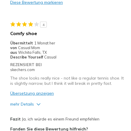
Diese Bewertung markieren
Stylish
Geeignete Verwendung
4
Casual Wear
Comfy shoe
Travel
Übermittelt
1 Monat her
von
Casual Mom
Width
Feels true to width
aus
Wichita Falls, TX
Describe Yourself
Casual
Sizing
Feels true to size
REZENSIERT BEI
View On Shoes
Shoes are for Wearing
skechers.com
The shoe looks really nice - not like a regular tennis shoe. It
is slightly narrow, but I think it will break in pretty fast.
Übersetzung anzeigen
mehr Details
Vorteile
Fazit
Ja, ich würde es einem Freund empfehlen
Attractive Design
Fanden Sie diese Bewertung hilfreich?