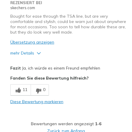
REZENSIERT BEI
skechers.com
Width
Feels true to width
Bought for ease through the TSA line, but are very
Sizing
Feels half size too big
comfortable and stylish, could be warn just about anywhere
for most occasions. Too soon to tell how durable these are,
View On Shoes
Shoes are for Wearing
but they do look very well made.
Übersetzung anzeigen
mehr Details
Vorteile
Fazit
Ja, ich würde es einem Freund empfehlen
Attractive Design
Fanden Sie diese Bewertung hilfreich?
Breathe Well
11
0
Comfortable
Diese Bewertung markieren
Stylish
Geeignete Verwendung
Bewertungen werden angezeigt
1-6
Casual Wear
Zurück zum Anfang