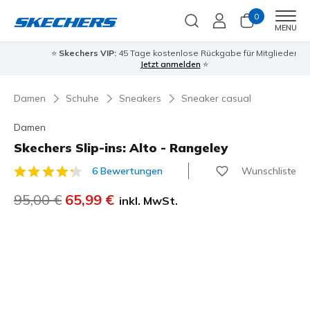
0
Men
MENU
⭐
Skechers VIP:
45 Tage kostenlose Rückgabe für Mitglieder
Jetzt anmelden
⭐
Damen
Schuhe
Sneakers
Sneaker casual
Damen
Skechers Slip-ins: Alto - Rangeley
Wunschliste
6 Bewertungen
4,1 von 5 Kundenbewertungen
Reduziert von
95,00 €
auf
65,99 €
inkl. MwSt.