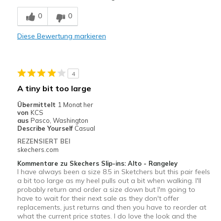
Comfortable
0
0
Durable
Diese Bewertung markieren
Nachteile
Need Break In
4
Geeignete Verwendung
A tiny bit too large
Casual Wear
Übermittelt
1 Monat her
von
KCS
Width
Feels true to width
aus
Pasco, Washington
Describe Yourself
Casual
Sizing
Feels true to size
REZENSIERT BEI
View On Shoes
Shoes are for Wearing
skechers.com
Kommentare zu Skechers Slip-ins: Alto - Rangeley
I have always been a size 8.5 in Sketchers but this pair feels
a bit too large as my heel pulls out a bit when walking. I'll
probably return and order a size down but I'm going to
have to wait for their next sale as they don't offer
replacements, just returns and then you have to reorder at
what the current price states. I do love the look and the