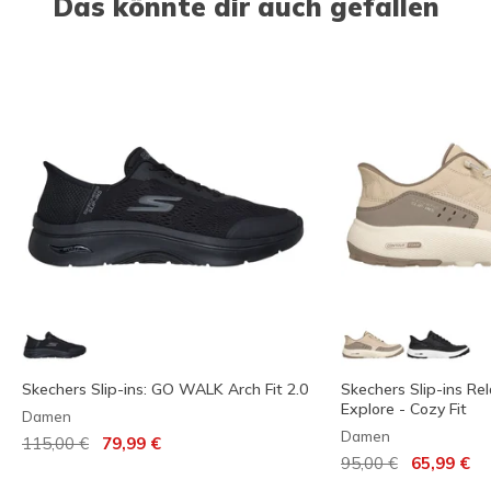
Das könnte dir auch gefallen
Skechers Slip-ins: GO WALK Arch Fit 2.0
Skechers Slip-ins Rel
Explore - Cozy Fit
Damen
Damen
Reduziert von
auf
115,00 €
79,99 €
Reduziert von
auf
95,00 €
65,99 €