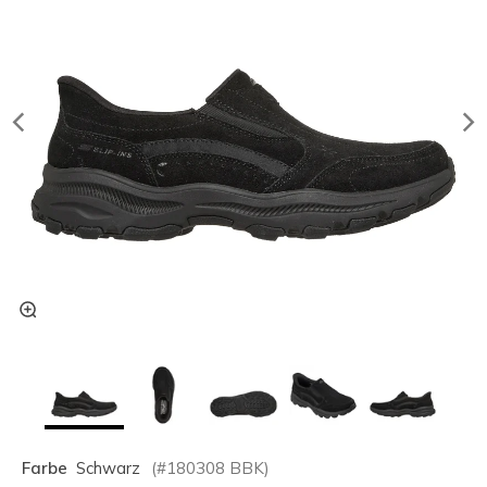
Farbe
Schwarz
(#
180308
BBK
)