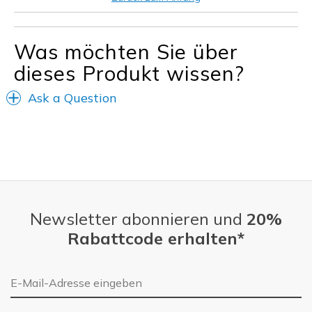
Going Out
Travel
Was möchten Sie über
dieses Produkt wissen?
Width
Feels true to width
Sizing
Feels true to size
Ask a Question
Newsletter abonnieren und
20%
Rabattcode erhalten*
E-Mail-Adresse