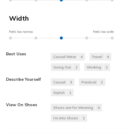
Width
Feels too narrow
Feels too wide
Best Uses
Casual Wear
4
Travel
4
Going Out
2
Working
1
Describe Yourself
Casual
3
Practical
2
Stylish
1
View On Shoes
Shoes are for Wearing
4
I'm Into Shoes
1