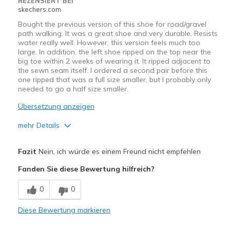
REZENSIERT BEI
skechers.com
Bought the previous version of this shoe for road/gravel
path walking. It was a great shoe and very durable. Resists
water really well. However, this version feels much too
large. In addition, the left shoe ripped on the top near the
big toe within 2 weeks of wearing it. It ripped adjacent to
the sewn seam itself. I ordered a second pair before this
one ripped that was a full size smaller, but I probably only
needed to go a half size smaller.
Übersetzung anzeigen
mehr Details
Vorteile
Fazit
Nein, ich würde es einem Freund nicht empfehlen
Attractive Design
Fanden Sie diese Bewertung hilfreich?
Comfortable
0
0
Nachteile
Diese Bewertung markieren
Poor Quality