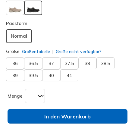
ausgewählt
Passform
Normal
Größe
Größentabelle
Größe nicht verfügbar?
36
36.5
37
37.5
38
38.5
39
39.5
40
41
Menge
In den Warenkorb