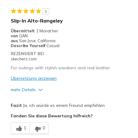
Geeignete Verwendung
5
Travel
Slip-In Alto-Rangeley
Width
Feels too wide
Übermittelt
1 Monat her
Sizing
Feels half size too big
von
QAN
aus
San Jose, California
View On Shoes
I'm Into Shoes
Describe Yourself
Casual
REZENSIERT BEI
skechers.com
For outings with stylish sneakers and real leather.
Übersetzung anzeigen
mehr Details
Vorteile
Fazit
Ja, ich würde es einem Freund empfehlen
Attractive Design
Fanden Sie diese Bewertung hilfreich?
Breathe Well
1
0
Comfortable