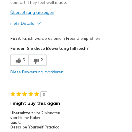
comfort. They feel well made.
Übersetzung anzeigen
mehr Details
Vorteile
Fazit
Ja, ich würde es einem Freund empfehlen
Attractive Design
Fanden Sie diese Bewertung hilfreich?
Breathe Well
5
2
Comfortable
Diese Bewertung markieren
Durable
Stylish
5
Geeignete Verwendung
I might buy this again
Casual Wear
Übermittelt
vor 2 Monaten
von
Home Baker
Going Out
aus
CT
Describe Yourself
Practical
Travel