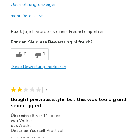
Übersetzung anzeigen
mehr Details
Vorteile
Fazit
Ja, ich würde es einem Freund empfehlen
Breathe Well
Fanden Sie diese Bewertung hilfreich?
Comfortable
0
0
Durable
Diese Bewertung markieren
Geeignete Verwendung
working
2
Width
Feels true to width
Bought previous style, but this was too big and
Sizing
Feels true to size
seam ripped
View On Shoes
Shoes are for Wearing
Übermittelt
vor 11 Tagen
von
Walker
aus
Alaska
Describe Yourself
Practical