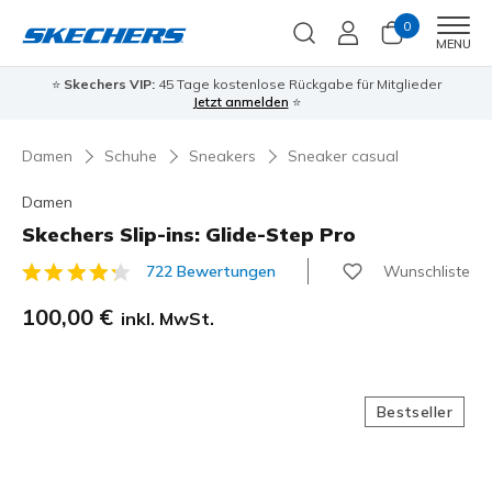
0
Men
MENU
⭐
Skechers VIP:
45 Tage kostenlose Rückgabe für Mitglieder
Jetzt anmelden
⭐
Damen
Schuhe
Sneakers
Sneaker casual
Damen
Skechers Slip-ins: Glide-Step Pro
Wunschliste
722 Bewertungen
3,1 von 5 Kundenbewertungen
100,00 €
inkl. MwSt.
Bestseller