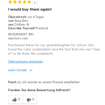
5
I would buy them again!
Übermittelt
vor 4 Tagen
von
Busy Bee
aus
Dothan, Al
Describe Yourself
Practical
REZENSIERT BEI
skechers.com
Purchased these for our granddaughter for school. She
loved the color combination and the fact that she can "step
in" or tie them. No complaints.
Übersetzung anzeigen
mehr Details
Vorteile
Fazit
Ja, ich würde es einem Freund empfehlen
Attractive Design
Fanden Sie diese Bewertung hilfreich?
Breathe Well
0
0
Comfortable