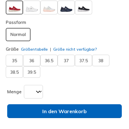
ausgewählt
Passform
Normal
Größe
Größentabelle
Größe nicht verfügbar?
35
36
36.5
37
37.5
38
38.5
39.5
Menge
In den Warenkorb