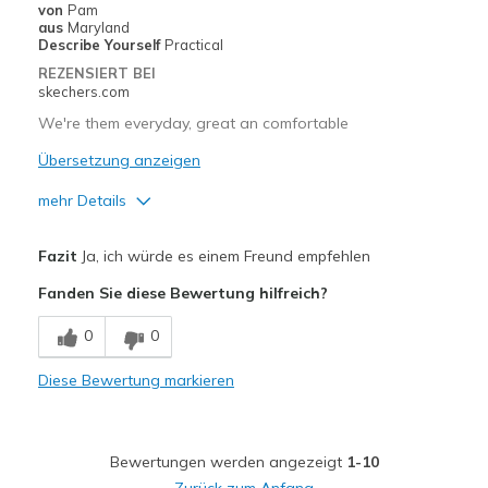
von
Pam
Travel
aus
Maryland
Describe Yourself
Practical
Width
Feels true to width
REZENSIERT BEI
skechers.com
Sizing
Feels true to size
View On Shoes
Shoes are for Wearing
We're them everyday, great an comfortable
Übersetzung anzeigen
mehr Details
Vorteile
Fazit
Ja, ich würde es einem Freund empfehlen
Comfortable
Fanden Sie diese Bewertung hilfreich?
Geeignete Verwendung
0
0
Casual Wear
Diese Bewertung markieren
Width
Feels true to width
Sizing
Feels full size too big
View On Shoes
I'm Into Shoes
Bewertungen werden angezeigt
1-10