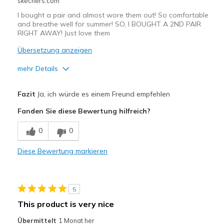
skechers.com
I bought a pair and almost wore them out! So comfortable
and breathe well for summer! SO, I BOUGHT A 2ND PAIR
RIGHT AWAY! Just love them
Übersetzung anzeigen
mehr Details
Vorteile
Fazit
Ja, ich würde es einem Freund empfehlen
Attractive Design
Fanden Sie diese Bewertung hilfreich?
Breathe Well
0
0
Comfortable
Diese Bewertung markieren
Durable
Stylish
5
Geeignete Verwendung
This product is very nice
Casual Wear
Übermittelt
1 Monat her