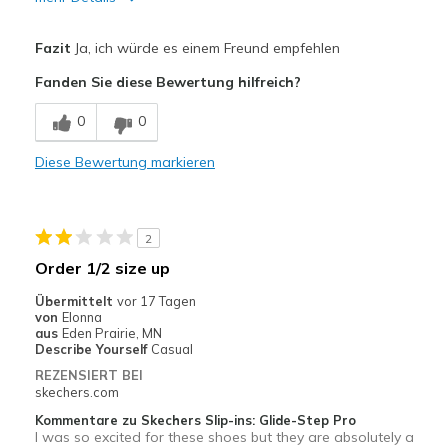
Vorteile
Fazit
Ja, ich würde es einem Freund empfehlen
Attractive Design
Fanden Sie diese Bewertung hilfreich?
Breathe Well
0
0
Comfortable
Diese Bewertung markieren
Durable
Stylish
2
Nachteile
Order 1/2 size up
Narrow
Übermittelt
vor 17 Tagen
von
Elonna
Geeignete Verwendung
aus
Eden Prairie, MN
Describe Yourself
Casual
Casual Wear
REZENSIERT BEI
skechers.com
Going Out
Kommentare zu Skechers Slip-ins: Glide-Step Pro
I was so excited for these shoes but they are absolutely a
Travel