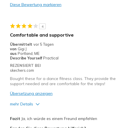
Diese Bewertung markieren
Durable
Stylish
4
Nachteile
Comfortable and supportive
Need Break In
Übermittelt
vor 5 Tagen
von
Gigi J
Geeignete Verwendung
aus
Portland, ME
Describe Yourself
Practical
Casual Wear
REZENSIERT BEI
skechers.com
Going Out
Bought these for a dance fitness class. They provide the
Special Occasions
support needed and are comfortable for the steps!
Übersetzung anzeigen
Travel
mehr Details
Width
Feels true to width
Sizing
Feels true to size
Vorteile
Fazit
Ja, ich würde es einem Freund empfehlen
View On Shoes
Shoes are for Wearing
Attractive Design