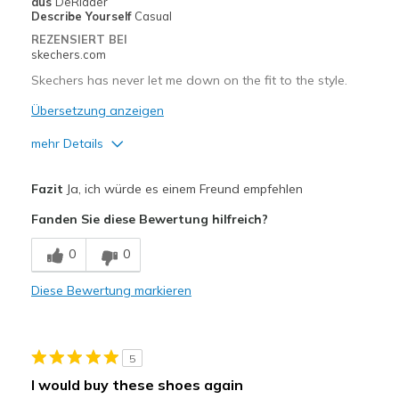
aus
DeRidder
Describe Yourself
Casual
REZENSIERT BEI
skechers.com
Skechers has never let me down on the fit to the style.
Übersetzung anzeigen
mehr Details
Vorteile
Fazit
Ja, ich würde es einem Freund empfehlen
Attractive Design
Fanden Sie diese Bewertung hilfreich?
Breathe Well
0
0
Comfortable
Diese Bewertung markieren
Durable
Stylish
5
Geeignete Verwendung
I would buy these shoes again