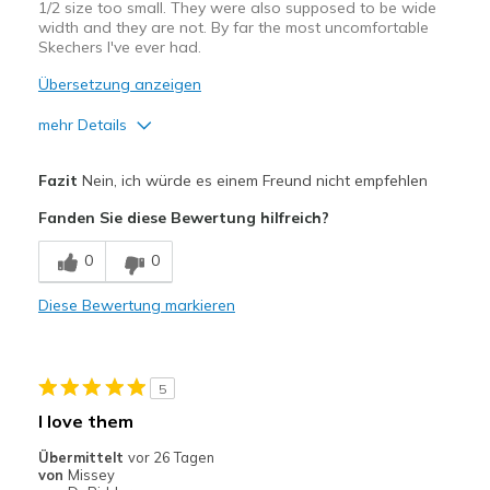
1/2 size too small. They were also supposed to be wide
width and they are not. By far the most uncomfortable
Width
Feels too narrow
Skechers I've ever had.
Sizing
Feels true to size
Übersetzung anzeigen
mehr Details
Vorteile
Fazit
Nein, ich würde es einem Freund nicht empfehlen
Attractive Design
Fanden Sie diese Bewertung hilfreich?
Durable
0
0
Stylish
Diese Bewertung markieren
Geeignete Verwendung
Casual Wear
5
Width
Feels too narrow
I love them
Sizing
Feels half size too small
Übermittelt
vor 26 Tagen
View On Shoes
Shoes are for Wearing
von
Missey