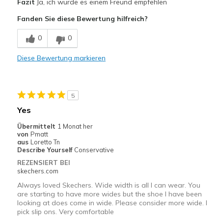
Fazit
Ja, ich würde es einem Freund empfehlen
Attractive Design
Fanden Sie diese Bewertung hilfreich?
Stylish
0
0
Nachteile
Diese Bewertung markieren
Need Break In
Geeignete Verwendung
5
Special Occasions
Yes
Width
Feels too narrow
Übermittelt
1 Monat her
Sizing
Feels half size too small
von
Pmatt
aus
Loretto Tn
View On Shoes
I'm Into Shoes
Describe Yourself
Conservative
REZENSIERT BEI
skechers.com
Always loved Skechers. Wide width is all I can wear. You
are starting to have more wides but the shoe I have been
looking at does come in wide. Please consider more wide. I
pick slip ons. Very comfortable