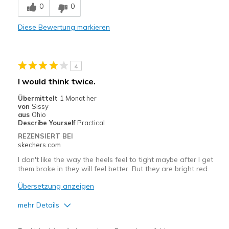
0
0
Durable
Diese Bewertung markieren
Geeignete Verwendung
Casual Wear
4
I have Livestock so I use these for my around th
I would think twice.
Width
Feels true to width
Übermittelt
1 Monat her
von
Sissy
Sizing
Feels true to size
aus
Ohio
View On Shoes
Shoes are for Wearing
Describe Yourself
Practical
REZENSIERT BEI
skechers.com
I don't like the way the heels feel to tight maybe after I get
them broke in they will feel better. But they are bright red.
Übersetzung anzeigen
mehr Details
Vorteile