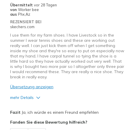
Casual Wear
Übermittelt
vor 28 Tagen
von
Worker bee
Going Out
aus
Phx,Az
REZENSIERT BEI
Travel
skechers.com
I use them for my farm shoes. I have Livestock so in the
Width
Feels true to width
summer I wear tennis shoes and these are working out
Sizing
Feels true to size
really well. I can just kick them off when I get something
View On Shoes
I'm Into Shoes
inside my shoe and they're so easy to put on especially now
that my hand, I have carpal tunnel so tying the shoe is a
little hard so they have actually worked out very well. That
is why I bought two more pair so I altogether only three pair
I would recommend these. They are really a nice shoe. They
break in really easy.
Übersetzung anzeigen
mehr Details
Vorteile
Fazit
Ja, ich würde es einem Freund empfehlen
Breathe Well
Fanden Sie diese Bewertung hilfreich?
Comfortable