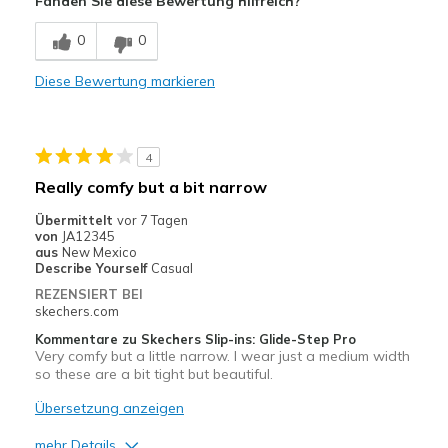
Fanden Sie diese Bewertung hilfreich?
Comfortable
0
0
Stylish
Diese Bewertung markieren
Geeignete Verwendung
Casual Wear
4
Width
Feels true to width
Really comfy but a bit narrow
Sizing
Feels true to size
Übermittelt
vor 7 Tagen
View On Shoes
I'm Into Shoes
von
JA12345
aus
New Mexico
Describe Yourself
Casual
REZENSIERT BEI
skechers.com
Kommentare zu Skechers Slip-ins: Glide-Step Pro
Very comfy but a little narrow. I wear just a medium width
so these are a bit tight but beautiful.
Übersetzung anzeigen
mehr Details