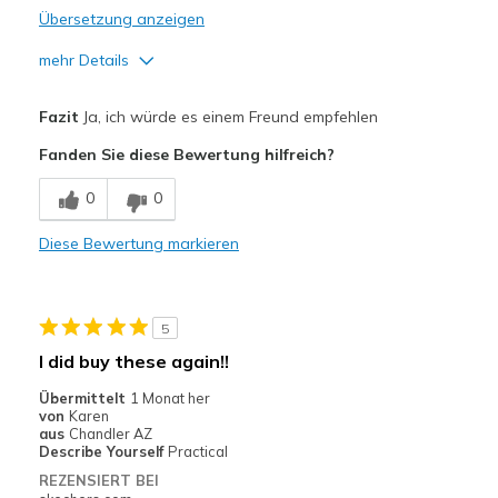
Übersetzung anzeigen
mehr Details
Vorteile
Fazit
Ja, ich würde es einem Freund empfehlen
Attractive Design
Fanden Sie diese Bewertung hilfreich?
Comfortable
0
0
Stylish
Diese Bewertung markieren
Geeignete Verwendung
Casual Wear
5
Travel
I did buy these again!!
Width
Feels true to width
Übermittelt
1 Monat her
von
Karen
Sizing
Feels true to size
aus
Chandler AZ
View On Shoes
Shoes are for Wearing
Describe Yourself
Practical
REZENSIERT BEI