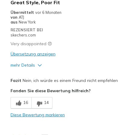
Great Style, Poor Fit
Width
Feels true to width
Übermittelt
vor 6 Monaten
von
ATJ
Sizing
Feels true to size
aus
New York
View On Shoes
I'm Into Shoes
REZENSIERT BEI
skechers.com
Very disappointed 😞
Übersetzung anzeigen
mehr Details
Vorteile
Fazit
Nein, ich würde es einem Freund nicht empfehlen
Attractive Design
Fanden Sie diese Bewertung hilfreich?
Geeignete Verwendung
16
14
Casual Wear
Diese Bewertung markieren
Travel
Width
Feels too narrow