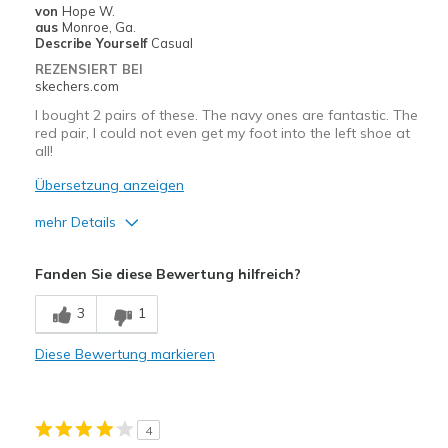
von
Hope W.
aus
Monroe, Ga.
Describe Yourself
Casual
REZENSIERT BEI
skechers.com
I bought 2 pairs of these. The navy ones are fantastic. The
red pair, I could not even get my foot into the left shoe at
all!
Übersetzung anzeigen
mehr Details
Vorteile
Fanden Sie diese Bewertung hilfreich?
Attractive Design
3
1
Nachteile
Diese Bewertung markieren
Sizing was really off on this pair.
Width
Feels too narrow
Sizing
Feels full size too small
4