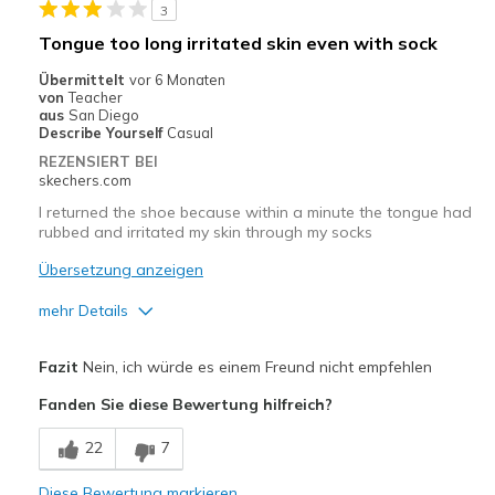
3
Sizing
Feels full size too small
Tongue too long irritated skin even with sock
View On Shoes
Shoes are for Wearing
Übermittelt
vor 6 Monaten
von
Teacher
aus
San Diego
Describe Yourself
Casual
REZENSIERT BEI
skechers.com
I returned the shoe because within a minute the tongue had
rubbed and irritated my skin through my socks
Übersetzung anzeigen
mehr Details
Vorteile
Fazit
Nein, ich würde es einem Freund nicht empfehlen
Attractive Design
Fanden Sie diese Bewertung hilfreich?
Breathe Well
22
7
Durable
Diese Bewertung markieren