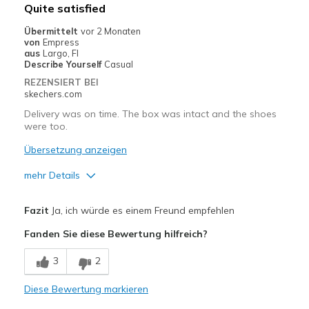
View On Shoes
Shoes are for Wearing
Quite satisfied
Übermittelt
vor 2 Monaten
von
Empress
aus
Largo, Fl
Describe Yourself
Casual
REZENSIERT BEI
skechers.com
Delivery was on time. The box was intact and the shoes
were too.
Übersetzung anzeigen
mehr Details
Vorteile
Fazit
Ja, ich würde es einem Freund empfehlen
Attractive Design
Fanden Sie diese Bewertung hilfreich?
Breathe Well
3
2
Comfortable
Diese Bewertung markieren
Stylish