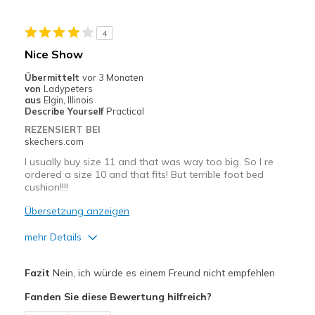
Geeignete Verwendung
4
Casual Wear
Nice Show
Travel
Übermittelt
vor 3 Monaten
von
Ladypeters
Width
Feels too narrow
aus
Elgin, Illinois
Describe Yourself
Practical
Sizing
Feels half size too big
REZENSIERT BEI
View On Shoes
Shoes are for Wearing
skechers.com
I usually buy size 11 and that was way too big. So I re
ordered a size 10 and that fits! But terrible foot bed
cushion!!!!
Übersetzung anzeigen
mehr Details
Vorteile
Fazit
Nein, ich würde es einem Freund nicht empfehlen
Attractive Design
Fanden Sie diese Bewertung hilfreich?
Breathe Well