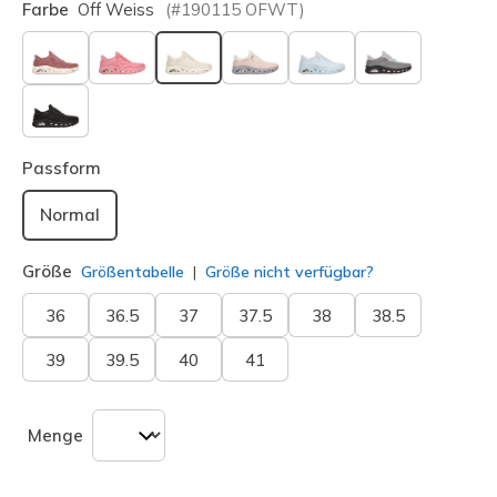
Farbe
Off Weiss
(#
190115
OFWT
)
ausgewählt
Passform
Normal
Größe
Größentabelle
Größe nicht verfügbar?
36
36.5
37
37.5
38
38.5
39
39.5
40
41
Menge