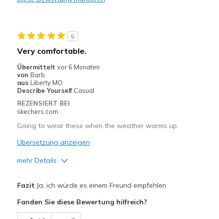
Stylish
Nachteile
5
Tongue too long
Very comfortable.
Geeignete Verwendung
Übermittelt
vor 6 Monaten
von
Barb
Casual Wear
aus
Liberty MO
Describe Yourself
Casual
Travel
REZENSIERT BEI
skechers.com
Width
Feels true to width
Going to wear these when the weather warms up.
Sizing
Feels true to size
View On Shoes
Übersetzung anzeigen
Shoes are for Wearing
mehr Details
Vorteile
Fazit
Ja, ich würde es einem Freund empfehlen
Comfortable
Fanden Sie diese Bewertung hilfreich?
Geeignete Verwendung