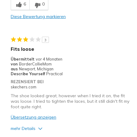
6
0
Stylish
Diese Bewertung markieren
Nachteile
Poor Cushioning
3
Geeignete Verwendung
Fits loose
Casual Wear
Übermittelt
vor 4 Monaten
von
BorderCollieMom
Width
Feels true to width
aus
Newport, Michigan
Describe Yourself
Practical
Sizing
Feels half size too small
REZENSIERT BEI
View On Shoes
Shoes are for Wearing
skechers.com
The shoe looked great, however when I tried it on, the fit
was loose. I tried to tighten the laces, but it still didn't fit my
foot quite right.
Übersetzung anzeigen
mehr Details