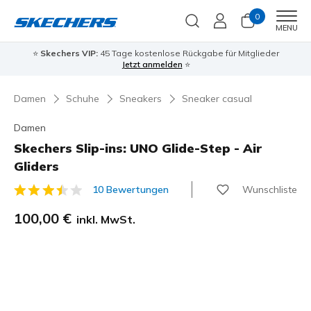
0
Men
MENU
⭐
Skechers VIP:
45 Tage kostenlose Rückgabe für Mitglieder
Jetzt anmelden
⭐
Damen
Schuhe
Sneakers
Sneaker casual
Damen
Skechers Slip-ins: UNO Glide-Step - Air
Gliders
Wunschliste
10 Bewertungen
3,1 von 5 Kundenbewertungen
100,00 €
inkl. MwSt.