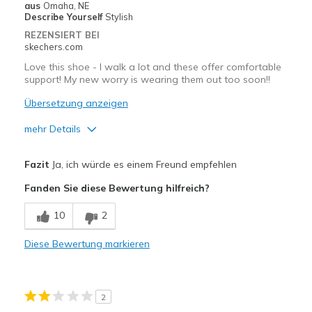
aus
Omaha, NE
Describe Yourself
Stylish
REZENSIERT BEI
skechers.com
Love this shoe - I walk a lot and these offer comfortable
support! My new worry is wearing them out too soon!!
Übersetzung anzeigen
mehr Details
Vorteile
Fazit
Ja, ich würde es einem Freund empfehlen
Attractive Design
Fanden Sie diese Bewertung hilfreich?
Comfortable
10
2
Stylish
Diese Bewertung markieren
Geeignete Verwendung
Casual Wear
2
Travel