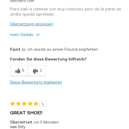
skechers.com
Para salir a caminar son muy cómodos pero de la parte de
arriba queda apretado
Übersetzung anzeigen
mehr Details
Vorteile
Fazit
Ja, ich würde es einem Freund empfehlen
Comfortable
Fanden Sie diese Bewertung hilfreich?
Nachteile
5
1
De la parte de arriba está muy estrecho
Diese Bewertung markieren
Geeignete Verwendung
Going Out
5
Width
Feels true to width
GREAT SHOE!!
Sizing
Feels true to size
Übermittelt
vor 5 Monaten
View On Shoes
Shoes are for Wearing
von
Bitty