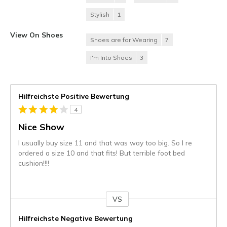
Stylish
1
View On Shoes
Shoes are for Wearing
7
I'm Into Shoes
3
Hilfreichste Positive Bewertung
4
Nice Show
I usually buy size 11 and that was way too big. So I re
ordered a size 10 and that fits! But terrible foot bed
cushion!!!!
VS
Gegen
Hilfreichste Negative Bewertung