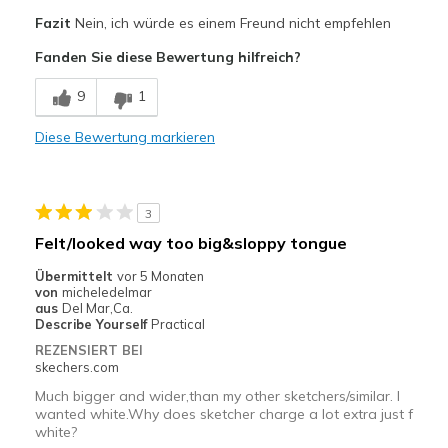
Vorteile
Fazit
Nein, ich würde es einem Freund nicht empfehlen
Attractive Design
Fanden Sie diese Bewertung hilfreich?
Geeignete Verwendung
9
1
Casual Wear
Diese Bewertung markieren
Width
Feels too wide
Sizing
Feels half size too big
View On Shoes
I'm Into Shoes
3
Felt/looked way too big&sloppy tongue
Übermittelt
vor 5 Monaten
von
micheledelmar
aus
Del Mar,Ca.
Describe Yourself
Practical
REZENSIERT BEI
skechers.com
Much bigger and wider,than my other sketchers/similar. I
wanted white.Why does sketcher charge a lot extra just f
white?