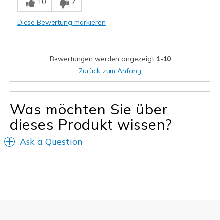
10
7
Casual Wear
Diese Bewertung markieren
Width
Feels true to width
Sizing
Feels true to size
View On Shoes
Shoes are for Wearing
Bewertungen werden angezeigt
1-10
Zurück zum Anfang
Was möchten Sie über
dieses Produkt wissen?
Ask a Question