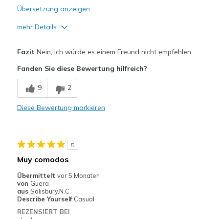
Übersetzung anzeigen
mehr Details
Width
Feels too wide
Fazit
Nein, ich würde es einem Freund nicht empfehlen
Sizing
Feels half size too big
Fanden Sie diese Bewertung hilfreich?
View On Shoes
I'm Into Shoes
9
2
Diese Bewertung markieren
5
Muy comodos
Übermittelt
vor 5 Monaten
von
Guera
aus
Salisbury,N.C.
Describe Yourself
Casual
REZENSIERT BEI