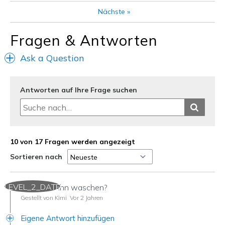
Going Out
Nächste
»
Travel
Fragen & Antworten
Width
Feels true to width
Ask a Question
Sizing
Feels true to size
View On Shoes
I'm Into Shoes
Antworten auf Ihre Frage suchen
10 von 17 Fragen werden angezeigt
Sortieren nach
LEVEL_2_DATE
Kann man ihn waschen?
Gestellt von Kimi
Vor 2 Jahren
Eigene Antwort hinzufügen