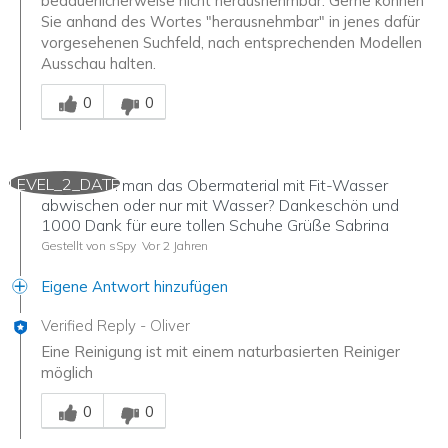
bedauerlicherweise nicht herausnehmbar. Gerne können
Sie anhand des Wortes "herausnehmbar" in jenes dafür
vorgesehenen Suchfeld, nach entsprechenden Modellen
Ausschau halten.
Mitarbeiter-Gutachter
0
0
LEVEL_2_DATE
Hallo, kann man das Obermaterial mit Fit-Wasser
abwischen oder nur mit Wasser? Dankeschön und
1000 Dank für eure tollen Schuhe Grüße Sabrina
Gestellt von sSpy
Vor 2 Jahren
Eigene Antwort hinzufügen
Verified Reply
-
Oliver
Eine Reinigung ist mit einem naturbasierten Reiniger
möglich
Mitarbeiter-Gutachter
0
0