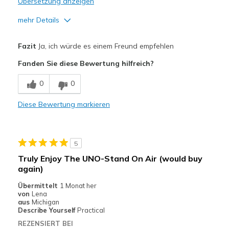
Übersetzung anzeigen
mehr Details
Vorteile
Fazit
Ja, ich würde es einem Freund empfehlen
Comfortable
Fanden Sie diese Bewertung hilfreich?
Stylish
0
0
Nachteile
Diese Bewertung markieren
Need Break In
Poor Cushioning
5
Geeignete Verwendung
Truly Enjoy The UNO-Stand On Air (would buy
Casual Wear
again)
Übermittelt
1 Monat her
Going Out
von
Lena
aus
Michigan
Travel
Describe Yourself
Practical
REZENSIERT BEI
Width
Feels too wide