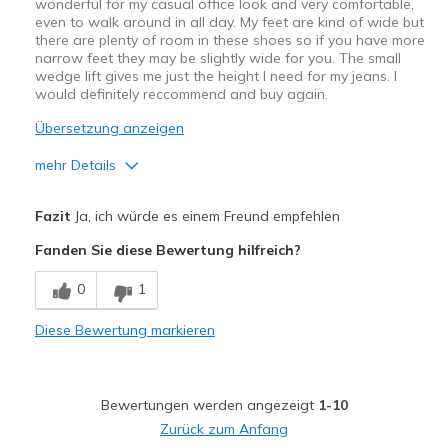
wonderful for my casual office look and very comfortable,
even to walk around in all day. My feet are kind of wide but
there are plenty of room in these shoes so if you have more
narrow feet they may be slightly wide for you. The small
wedge lift gives me just the height I need for my jeans. I
would definitely reccommend and buy again.
Übersetzung anzeigen
mehr Details
Vorteile
Fazit
Ja, ich würde es einem Freund empfehlen
Attractive Design
Fanden Sie diese Bewertung hilfreich?
Comfortable
0
1
Durable
Diese Bewertung markieren
Stylish
Geeignete Verwendung
Bewertungen werden angezeigt
1-10
Casual Wear
Zurück zum Anfang