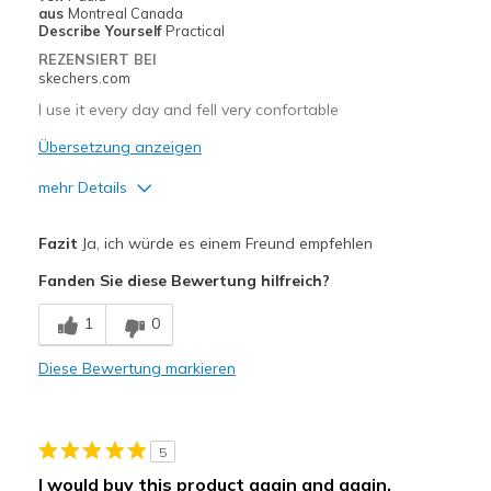
Width
Feels true to width
aus
Montreal Canada
Describe Yourself
Practical
Sizing
Feels true to size
REZENSIERT BEI
View On Shoes
Shoes are for Wearing
skechers.com
I use it every day and fell very confortable
Übersetzung anzeigen
mehr Details
Vorteile
Fazit
Ja, ich würde es einem Freund empfehlen
Comfortable
Fanden Sie diese Bewertung hilfreich?
Geeignete Verwendung
1
0
Casual Wear
Diese Bewertung markieren
Width
Feels true to width
Sizing
Feels true to size
View On Shoes
I'm Into Shoes
5
I would buy this product again and again.