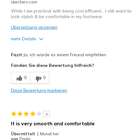
skechers.com
Sizing
Feels half size too big
While I am practical with being cost efficient… I still want to
View On Shoes
Shoes are for Wearing
look stylish & be comfortable in my footwear.
Übersetzung anzeigen
mehr Details
Vorteile
Fazit
Ja, ich würde es einem Freund empfehlen
Attractive Design
Fanden Sie diese Bewertung hilfreich?
Breathe Well
0
0
Comfortable
Diese Bewertung markieren
Durable
Stylish
4
Geeignete Verwendung
It is very smooth and comfortable
Mild Workout
Übermittelt
1 Monat her
von
Paula