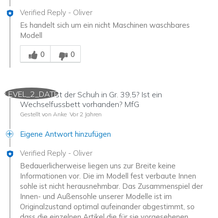
Verified Reply
-
Oliver
Es handelt sich um ein nicht Maschinen waschbares
Modell
Mitarbeiter-Gutachter
0
0
LEVEL_2_DATE
Wie breit ist der Schuh in Gr. 39,5? Ist ein
Wechselfussbett vorhanden? MfG
Gestellt von Anke
Vor 2 Jahren
Eigene Antwort hinzufügen
Verified Reply
-
Oliver
Bedauerlicherweise liegen uns zur Breite keine
Informationen vor. Die im Modell fest verbaute Innen
sohle ist nicht herausnehmbar. Das Zusammenspiel der
Innen- und Außensohle unserer Modelle ist im
Originalzustand optimal aufeinander abgestimmt, so
dass die einzelnen Artikel die für sie vorgesehenen