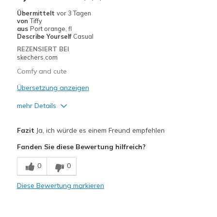
Übermittelt
vor 3 Tagen
von
Tiffy
aus
Port orange, fl
Describe Yourself
Casual
REZENSIERT BEI
skechers.com
Comfy and cute
Übersetzung anzeigen
mehr Details
Vorteile
Fazit
Ja, ich würde es einem Freund empfehlen
Attractive Design
Fanden Sie diese Bewertung hilfreich?
Breathe Well
0
0
Comfortable
Diese Bewertung markieren
Durable
Stylish