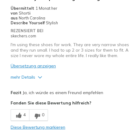
Übermittelt
1 Monat her
von
Shortii
aus
North Carolina
Describe Yourself
Stylish
REZENSIERT BEI
skechers.com
I'm using these shoes for work. They are very narrow shoes
and they run small. I had to up 2 or 3 sizes for them to fit. A
size I never wore my whole entire life. I really like them.
Übersetzung anzeigen
mehr Details
Vorteile
Fazit
Ja, ich würde es einem Freund empfehlen
Attractive Design
Fanden Sie diese Bewertung hilfreich?
Breathe Well
4
0
Comfortable
Diese Bewertung markieren
Durable