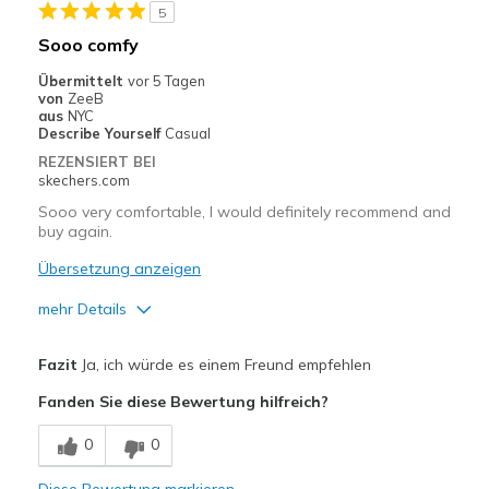
5
Geeignete Verwendung
Sooo comfy
Casual Wear
Übermittelt
vor 5 Tagen
von
ZeeB
Width
Feels true to width
aus
NYC
Describe Yourself
Casual
Sizing
Feels true to size
REZENSIERT BEI
View On Shoes
I'm Really Into Shoes
skechers.com
Sooo very comfortable, I would definitely recommend and
buy again.
Übersetzung anzeigen
mehr Details
Vorteile
Fazit
Ja, ich würde es einem Freund empfehlen
Attractive Design
Fanden Sie diese Bewertung hilfreich?
Comfortable
0
0
Stylish