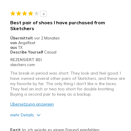
Stylish
4
Geeignete Verwendung
Best pair of shoes I have purchased from
Sketchers
Casual Wear
Übermittelt
vor 2 Monaten
Width
Feels too narrow
von
Angelfeet
aus
TX
Sizing
Feels full size too small
Describe Yourself
Casual
View On Shoes
I'm Really Into Shoes
REZENSIERT BEI
skechers.com
The break-in period was short. They look and feel good. I
have owned several other pairs of Sketchers, and these are
my favorite by far. The only thing I don't like is the laces.
They feel an inch or two too short for double knotting.
Buying a second pair to keep as a backup.
Übersetzung anzeigen
mehr Details
Vorteile
Fazit
Ja, ich würde es einem Freund empfehlen