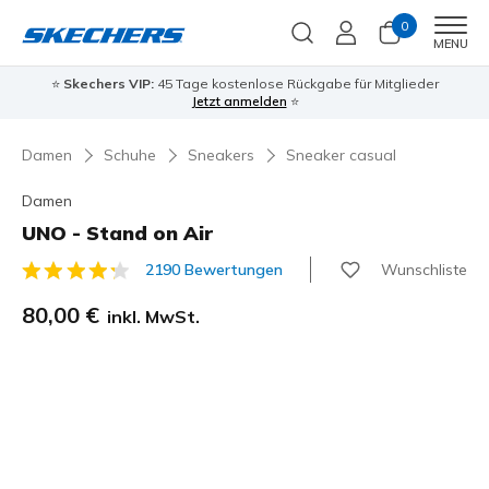
0
Men
MENU
⭐
Skechers VIP:
45 Tage kostenlose Rückgabe für Mitglieder
Jetzt anmelden
⭐
Damen
Schuhe
Sneakers
Sneaker casual
Damen
UNO - Stand on Air
Wunschliste
2190 Bewertungen
4,6 von 5 Kundenbewertungen
80,00 €
inkl. MwSt.