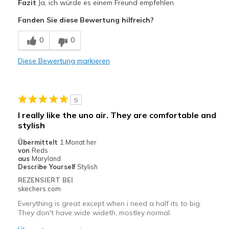
Fazit
Ja, ich würde es einem Freund empfehlen
Comfortable
Fanden Sie diese Bewertung hilfreich?
Geeignete Verwendung
0
0
Work
Diese Bewertung markieren
Width
Feels true to width
Sizing
Feels true to size
View On Shoes
Shoes are for Wearing
5
I really like the uno air. They are comfortable and
stylish
Übermittelt
1 Monat her
von
Reds
aus
Maryland
Describe Yourself
Stylish
REZENSIERT BEI
skechers.com
Everything is great except when i need a half its to big.
They don't have wide wideth, mostley normal.