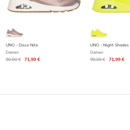
UNO - Disco Nite
UNO - Night Shades
Damen
Damen
Reduziert von
auf
Reduziert von
auf
90,00 €
71,99 €
90,00 €
71,99 €