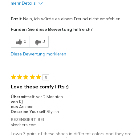
mehr Details
Vorteile
Fazit
Nein, ich würde es einem Freund nicht empfehlen
Stylish
Fanden Sie diese Bewertung hilfreich?
Nachteile
0
3
Poor Cushioning
Diese Bewertung markieren
Geeignete Verwendung
Casual Wear
5
Width
Feels too narrow
Love these comfy lifts :)
Sizing
Feels true to size
Übermittelt
vor 2 Monaten
View On Shoes
I'm Really Into Shoes
von
KJ
aus
Arizona
Describe Yourself
Stylish
REZENSIERT BEI
skechers.com
I own 3 pairs of these shoes in different colors and they are