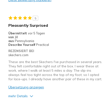
Diese Bewertung markieren
Geeignete Verwendung
Casual Wear
5
Width
Feels true to width
Pleasantly Surprised
Sizing
Feels true to size
Übermittelt
vor 5 Tagen
View On Shoes
Shoes are for Wearing
von
Jill
aus
Pennsylvania
Describe Yourself
Practical
REZENSIERT BEI
skechers.com
These are the best Skechers I've purchased in several years.
They felt comfortable right out of the box. I wear these at
work, where I walk at least 5 miles a day. The slip-ins
always feel too tight across the top of my foot, so I opted
for lace-ups. I already have another pair of these in my cart.
Übersetzung anzeigen
mehr Details
Vorteile