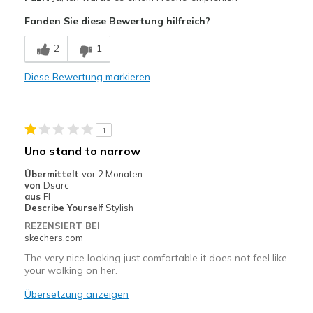
Comfortable
Fanden Sie diese Bewertung hilfreich?
Geeignete Verwendung
2
1
Casual Wear
Diese Bewertung markieren
Width
Feels true to width
Sizing
Feels true to size
View On Shoes
Shoes are for Wearing
1
Uno stand to narrow
Übermittelt
vor 2 Monaten
von
Dsarc
aus
Fl
Describe Yourself
Stylish
REZENSIERT BEI
skechers.com
The very nice looking just comfortable it does not feel like
your walking on her.
Übersetzung anzeigen