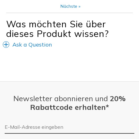
Casual Wear
Nächste
»
Width
Feels true to width
Was möchten Sie über
Sizing
Feels true to size
dieses Produkt wissen?
View On Shoes
Shoes are for Wearing
Ask a Question
Newsletter abonnieren und
20%
Rabattcode erhalten*
E-Mail-Adresse