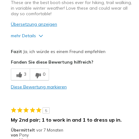
These are the best boot-shoes ever for hiking, trail walking,
in variable winter weather! Love these and could wear all
day so comfortable!
Übersetzung anzeigen
mehr Details
Vorteile
Fazit
Ja, ich würde es einem Freund empfehlen
Attractive Design
Fanden Sie diese Bewertung hilfreich?
Breathe Well
3
0
Comfortable
Diese Bewertung markieren
Durable
Stylish
5
Geeignete Verwendung
My 2nd pair; 1 to work in and 1 to dress up in.
Great for bad-weather winter hiiking--4"snow!
Übermittelt
vor 7 Monaten
von
Pony