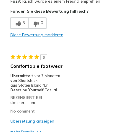
Fazit
Ja, ich würde es einem Freund empfehlen
Attractive Design
Fanden Sie diese Bewertung hilfreich?
Breathe Well
5
0
Comfortable
Diese Bewertung markieren
Durable
Geeignete Verwendung
5
Casual Wear
Comfortable footwear
Width
Feels true to width
Übermittelt
vor 7 Monaten
von
Shortstack
Sizing
Feels true to size
aus
Staten Island,N.Y
View On Shoes
I'm Really Into Shoes
Describe Yourself
Casual
REZENSIERT BEI
skechers.com
No comment
Übersetzung anzeigen