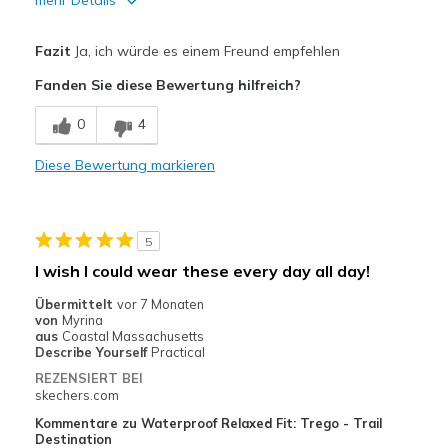
mehr Details
Vorteile
Fazit
Ja, ich würde es einem Freund empfehlen
Comfortable
Fanden Sie diese Bewertung hilfreich?
Nachteile
0
4
Needs more sole support
Diese Bewertung markieren
Geeignete Verwendung
Casual Wear
5
Width
Feels true to width
I wish I could wear these every day all day!
Sizing
Feels true to size
Übermittelt
vor 7 Monaten
View On Shoes
I'm Really Into Shoes
von
Myrina
aus
Coastal Massachusetts
Describe Yourself
Practical
REZENSIERT BEI
skechers.com
Kommentare zu Waterproof Relaxed Fit: Trego - Trail
Destination