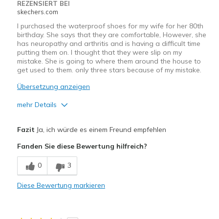
REZENSIERT BEI
skechers.com
I purchased the waterproof shoes for my wife for her 80th
birthday. She says that they are comfortable, However, she
has neuropathy and arthritis and is having a difficult time
putting them on. I thought that they were slip on my
mistake. She is going to where them around the house to
get used to them. only three stars because of my mistake.
Übersetzung anzeigen
mehr Details
Vorteile
Fazit
Ja, ich würde es einem Freund empfehlen
Comfortable
Fanden Sie diese Bewertung hilfreich?
Nachteile
0
3
Need Break In
Diese Bewertung markieren
Wish they were slip on
Geeignete Verwendung