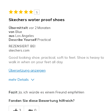
5
Skechers water proof shoes
Übermittelt
vor 2 Monaten
von
Blue
aus
Los Angeles
Describe Yourself
Practical
REZENSIERT BEI
skechers.com
Good looking shoe, practical, soft to feet. Shoe is heavy to
walk in when on your feet all day.
Übersetzung anzeigen
mehr Details
Vorteile
Fazit
Ja, ich würde es einem Freund empfehlen
Attractive Design
Fanden Sie diese Bewertung hilfreich?
Comfortable
3
0