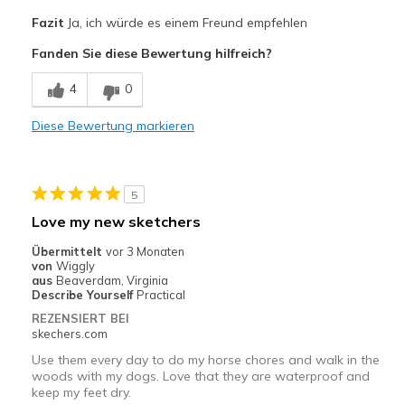
Vorteile
Fazit
Ja, ich würde es einem Freund empfehlen
Attractive Design
Fanden Sie diese Bewertung hilfreich?
Breathe Well
4
0
Comfortable
Diese Bewertung markieren
Durable
Geeignete Verwendung
5
Casual Wear
Love my new sketchers
Travel
Übermittelt
vor 3 Monaten
von
Wiggly
Width
Feels true to width
aus
Beaverdam, Virginia
Describe Yourself
Practical
Sizing
Feels true to size
REZENSIERT BEI
View On Shoes
I'm Into Shoes
skechers.com
Use them every day to do my horse chores and walk in the
woods with my dogs. Love that they are waterproof and
keep my feet dry.