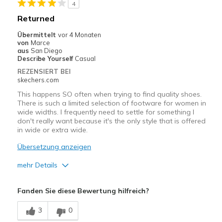
4
Casual Wear
Returned
Width
Feels true to width
Übermittelt
vor 4 Monaten
Sizing
Feels true to size
von
Marce
aus
San Diego
View On Shoes
Shoes are for Wearing
Describe Yourself
Casual
REZENSIERT BEI
skechers.com
This happens SO often when trying to find quality shoes.
There is such a limited selection of footware for women in
wide widths. I frequently need to settle for something I
don't really want because it's the only style that is offered
in wide or extra wide.
Übersetzung anzeigen
mehr Details
Width
Feels too narrow
Fanden Sie diese Bewertung hilfreich?
Sizing
Feels true to size
3
0