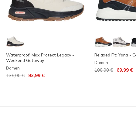
Waterproof: Max Protect Legacy -
Relaxed Fit: Yana - C
Weekend Getaway
Damen
Damen
Reduziert von
auf
100,00 €
69,99 €
Reduziert von
auf
135,00 €
93,99 €