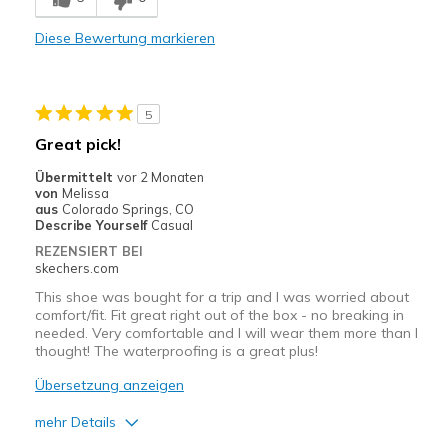
Durable
Diese Bewertung markieren
Stylish
Nachteile
5
Heavy for extended length of time
Great pick!
Geeignete Verwendung
Übermittelt
vor 2 Monaten
von
Melissa
Casual Wear
aus
Colorado Springs, CO
Describe Yourself
Casual
Travel
REZENSIERT BEI
skechers.com
Width
Feels true to width
This shoe was bought for a trip and I was worried about
Sizing
Feels true to size
comfort/fit. Fit great right out of the box - no breaking in
View On Shoes
Shoes are for Wearing
needed. Very comfortable and I will wear them more than I
thought! The waterproofing is a great plus!
Übersetzung anzeigen
mehr Details