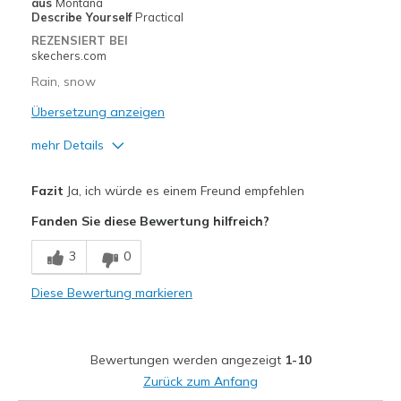
Width
Feels true to width
aus
Montana
Describe Yourself
Practical
Sizing
Feels true to size
REZENSIERT BEI
View On Shoes
Shoes are for Wearing
skechers.com
Rain, snow
Übersetzung anzeigen
mehr Details
Vorteile
Fazit
Ja, ich würde es einem Freund empfehlen
Attractive Design
Fanden Sie diese Bewertung hilfreich?
Breathe Well
3
0
Comfortable
Diese Bewertung markieren
Durable
Stylish
Bewertungen werden angezeigt
1-10
Geeignete Verwendung
Zurück zum Anfang