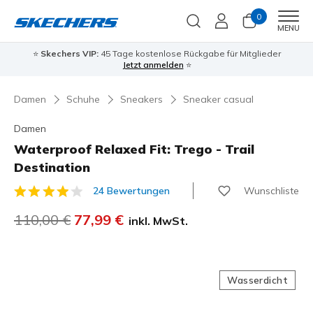
0
Men
MENU
⭐
Skechers VIP:
45 Tage kostenlose Rückgabe für Mitglieder
Jetzt anmelden
⭐
Damen
Schuhe
Sneakers
Sneaker casual
Damen
Waterproof Relaxed Fit: Trego - Trail
Destination
Wunschliste
24 Bewertungen
4,7 von 5 Kundenbewertungen
Reduziert von
110,00 €
auf
77,99 €
inkl. MwSt.
Wasserdicht