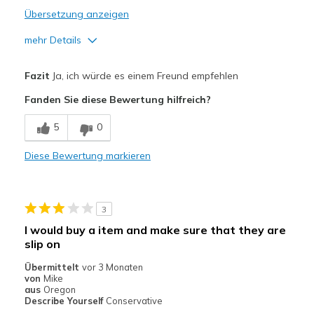
Übersetzung anzeigen
mehr Details
Vorteile
Fazit
Ja, ich würde es einem Freund empfehlen
Attractive Design
Fanden Sie diese Bewertung hilfreich?
Comfortable
5
0
Geeignete Verwendung
Diese Bewertung markieren
Barn work
Casual Wear
3
Width
Feels true to width
I would buy a item and make sure that they are
Sizing
Feels true to size
slip on
View On Shoes
Shoes are for Wearing
Übermittelt
vor 3 Monaten
von
Mike
aus
Oregon
Describe Yourself
Conservative