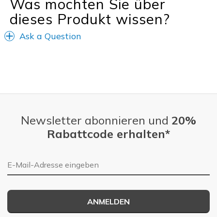
Was möchten Sie über
Sizing
Feels half size too small
View On Shoes
Shoes are for Wearing
dieses Produkt wissen?
Ask a Question
Newsletter abonnieren und
20%
Rabattcode erhalten*
E-Mail-Adresse
ANMELDEN