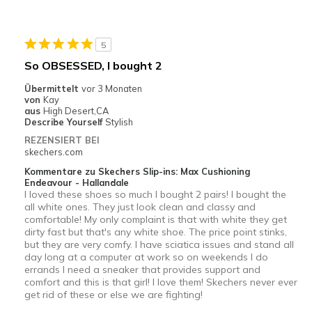
Durable
Stylish
5
Geeignete Verwendung
So OBSESSED, I bought 2
Casual Wear
Übermittelt
vor 3 Monaten
von
Kay
Going Out
aus
High Desert,CA
Describe Yourself
Stylish
Travel
REZENSIERT BEI
skechers.com
Width
Feels true to width
Kommentare zu Skechers Slip-ins: Max Cushioning
Sizing
Feels true to size
Endeavour - Hallandale
I loved these shoes so much I bought 2 pairs! I bought the
View On Shoes
Shoes are for Wearing
all white ones. They just look clean and classy and
comfortable! My only complaint is that with white they get
dirty fast but that's any white shoe. The price point stinks,
but they are very comfy. I have sciatica issues and stand all
day long at a computer at work so on weekends I do
errands I need a sneaker that provides support and
comfort and this is that girl! I love them! Skechers never ever
get rid of these or else we are fighting!