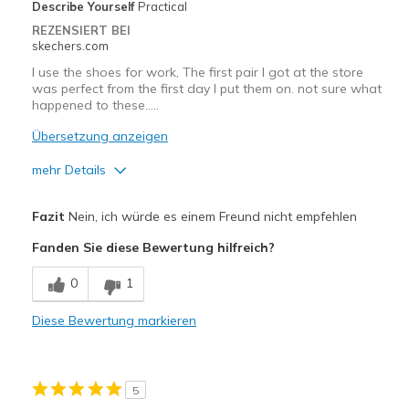
Describe Yourself
Practical
REZENSIERT BEI
skechers.com
I use the shoes for work, The first pair I got at the store
was perfect from the first day I put them on. not sure what
happened to these.....
Übersetzung anzeigen
mehr Details
Vorteile
Fazit
Nein, ich würde es einem Freund nicht empfehlen
Attractive Design
Fanden Sie diese Bewertung hilfreich?
Breathe Well
0
1
Durable
Diese Bewertung markieren
Stylish
Nachteile
5
Need Break In