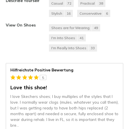
Describe Yourself
Casual
72
Practical
38
Stylish
16
Conservative
6
View On Shoes
Shoes are for Wearing
49
I'm Into Shoes
41
I'm Really Into Shoes
33
Hilfreichste Positive Bewertung
5
Love this shoe!
I love Skechers shoes; I buy multiples of the styles that I
love. I normally wear clogs (mules, whatever you call them),
but I was getting ready to have both hips replaced (2
months apart) and needed a secure, fully enclosed shoe to
wear during rehab. I live in FL, so it is important that they
bre
...