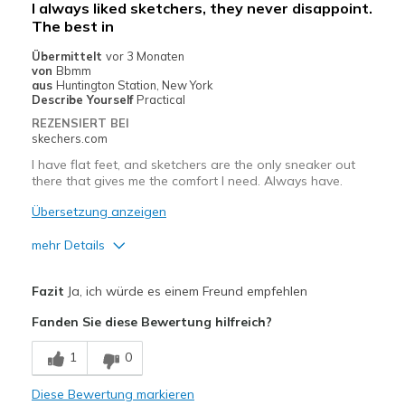
I always liked sketchers, they never disappoint.
The best in
Poor Cushioning
Übermittelt
vor 3 Monaten
Geeignete Verwendung
von
Bbmm
aus
Huntington Station, New York
work
Describe Yourself
Practical
REZENSIERT BEI
Width
Feels true to width
skechers.com
Sizing
Feels true to size
I have flat feet, and sketchers are the only sneaker out
View On Shoes
Shoes are for Wearing
there that gives me the comfort I need. Always have.
Übersetzung anzeigen
mehr Details
Vorteile
Fazit
Ja, ich würde es einem Freund empfehlen
Attractive Design
Fanden Sie diese Bewertung hilfreich?
Breathe Well
1
0
Comfortable
Diese Bewertung markieren