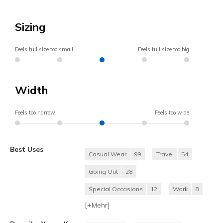
Sizing
Feels full size too small
Feels full size too big
Width
Feels too narrow
Feels too wide
Best Uses
Casual Wear
99
Travel
54
Going Out
28
Special Occasions
12
Work
8
[+
Mehr
]