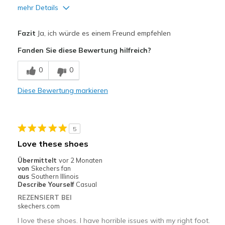
mehr Details
Vorteile
Fazit
Ja, ich würde es einem Freund empfehlen
Breathe Well
Fanden Sie diese Bewertung hilfreich?
Comfortable
0
0
Nachteile
Diese Bewertung markieren
Need Break In
Width
Feels true to width
5
Sizing
Feels true to size
Love these shoes
Übermittelt
vor 2 Monaten
von
Skechers fan
aus
Southern Illinois
Describe Yourself
Casual
REZENSIERT BEI
skechers.com
I love these shoes. I have horrible issues with my right foot.