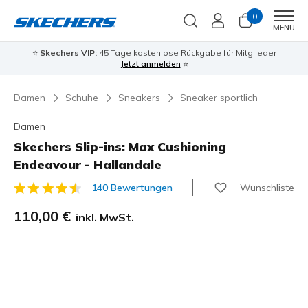
0
Men
MENU
⭐
Skechers VIP:
45 Tage kostenlose Rückgabe für Mitglieder
Jetzt anmelden
⭐
Damen
Schuhe
Sneakers
Sneaker sportlich
Damen
Skechers Slip-ins: Max Cushioning
Endeavour - Hallandale
Wunschliste
140 Bewertungen
3,7 von 5 Kundenbewertungen
110,00 €
inkl. MwSt.