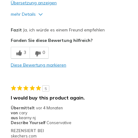
Übersetzung anzeigen
mehr Details
Vorteile
Fazit
Ja, ich würde es einem Freund empfehlen
Attractive Design
Fanden Sie diese Bewertung hilfreich?
Breathe Well
3
0
Comfortable
Diese Bewertung markieren
Stylish
Geeignete Verwendung
5
Casual Wear
I would buy this product again.
Going Out
Übermittelt
vor 4 Monaten
von
cary
Width
Feels true to width
aus
kearny nj
Describe Yourself
Conservative
Sizing
Feels true to size
REZENSIERT BEI
View On Shoes
I'm Really Into Shoes
skechers.com