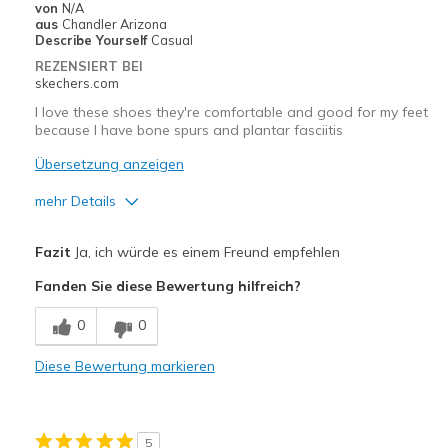
Width
Feels true to width
von
N/A
aus
Chandler Arizona
Sizing
Feels true to size
Describe Yourself
Casual
View On Shoes
I'm Into Shoes
REZENSIERT BEI
skechers.com
I love these shoes they're comfortable and good for my feet
because I have bone spurs and plantar fasciitis
Übersetzung anzeigen
mehr Details
Vorteile
Fazit
Ja, ich würde es einem Freund empfehlen
Attractive Design
Fanden Sie diese Bewertung hilfreich?
Breathe Well
0
0
Comfortable
Diese Bewertung markieren
Durable
Stylish
5