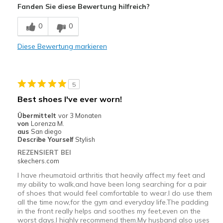
Fanden Sie diese Bewertung hilfreich?
Casual Wear
0
0
Going Out
Special Occasions
Diese Bewertung markieren
Travel
5
Width
Feels true to width
Sizing
Best shoes I've ever worn!
Feels true to size
View On Shoes
I'm Really Into Shoes
Übermittelt
vor 3 Monaten
von
Lorenza M.
aus
San diego
Describe Yourself
Stylish
REZENSIERT BEI
skechers.com
I have rheumatoid arthritis that heavily affect my feet and
my ability to walk,and have been long searching for a pair
of shoes that would feel comfortable to wear.I do use them
all the time now,for the gym and everyday life.The padding
in the front really helps and soothes my feet,even on the
worst days.I highly recommend them.My husband also uses