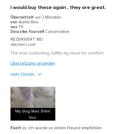
Geeignete Verwendung
I would buy these again , they are great.
Casual Wear
Übermittelt
vor 2 Monaten
von
Auntie Bea
Width
Feels true to width
aus
TX
Describe Yourself
Conservative
Sizing
Feels true to size
REZENSIERT BEI
View On Shoes
I'm Into Shoes
skechers.com
The max cushioning..fulfills my need for comfort.
Übersetzung anzeigen
mehr Details
Vorteile
Attractive Design
Breathe Well
My dog likes them
Comfortable
too.
Fazit
Ja, ich würde es einem Freund empfehlen
Geeignete Verwendung