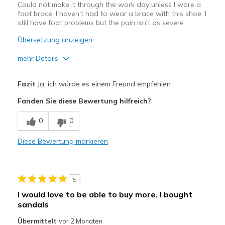
Could not make it through the work day unless I wore a
foot brace. I haven't had to wear a brace with this shoe. I
still have foot problems but the pain isn't as severe
Übersetzung anzeigen
mehr Details
Vorteile
Fazit
Ja, ich würde es einem Freund empfehlen
Attractive Design
Fanden Sie diese Bewertung hilfreich?
Breathe Well
0
0
Comfortable
Diese Bewertung markieren
Durable
Stylish
5
Geeignete Verwendung
I would love to be able to buy more. I bought
sandals
Work
Übermittelt
vor 2 Monaten