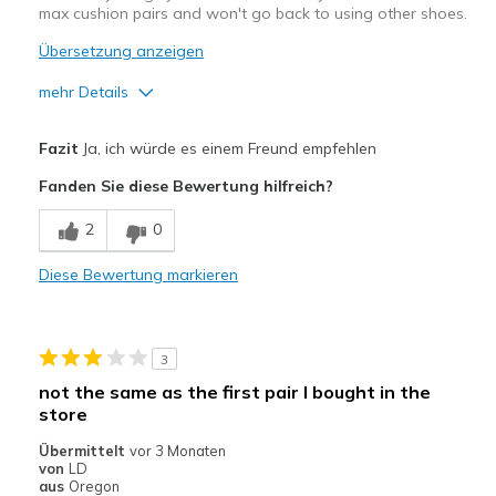
max cushion pairs and won't go back to using other shoes.
Übersetzung anzeigen
mehr Details
Vorteile
Fazit
Ja, ich würde es einem Freund empfehlen
Attractive Design
Fanden Sie diese Bewertung hilfreich?
Breathe Well
2
0
Comfortable
Diese Bewertung markieren
Stylish
Width
Feels true to width
3
Sizing
Feels true to size
not the same as the first pair I bought in the
View On Shoes
I'm Really Into Shoes
store
Übermittelt
vor 3 Monaten
von
LD
aus
Oregon