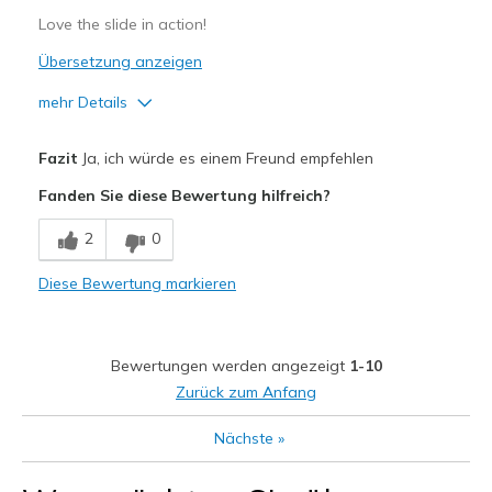
Love the slide in action!
Übersetzung anzeigen
mehr Details
Vorteile
Fazit
Ja, ich würde es einem Freund empfehlen
Breathe Well
Fanden Sie diese Bewertung hilfreich?
Comfortable
2
0
Nachteile
Diese Bewertung markieren
Wear Out Quickly
Geeignete Verwendung
Bewertungen werden angezeigt
1-10
Casual Wear
Zurück zum Anfang
Travel
Nächste
»
Width
Feels true to width