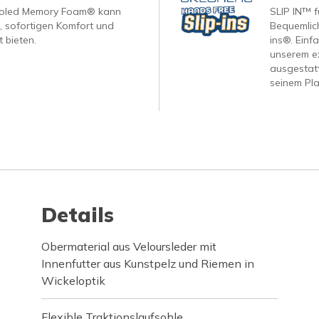
ooled Memory Foam® kann
SLIP IN™ f
, sofortigen Komfort und
Bequemlich
 bieten.
ins®. Einf
unserem ex
ausgestatt
seinem Pla
Details
Obermaterial aus Veloursleder mit
Innenfutter aus Kunstpelz und Riemen in
Wickeloptik
Flexible Traktionslaufsohle