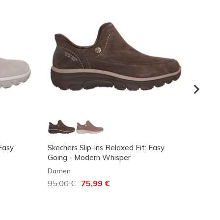
 Easy
Skechers Slip-ins Relaxed Fit: Easy
Skeche
Going - Modern Whisper
Going
Damen
Dame
Reduziert von
95,00 €
auf
75,99 €
100,0