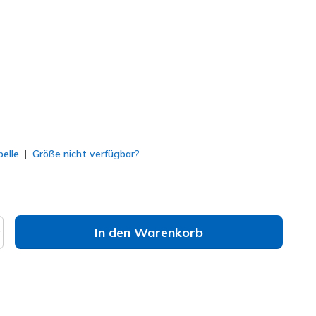
u
(#
168051
DKTP
)
lt
elle
Größe nicht verfügbar?
In den Warenkorb