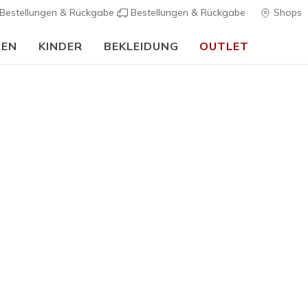
Bestellungen & Rückgabe
Bestellungen & Rückgabe
Shops
REN
KINDER
BEKLEIDUNG
OUTLET
Damen
Skechers 
Dreamers
3
4,9 von 5 Kund
110,00 