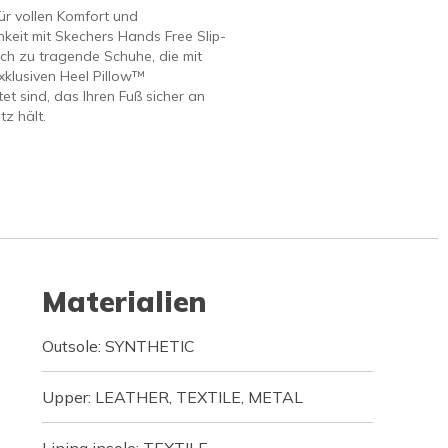
ür vollen Komfort und
keit mit Skechers Hands Free Slip-
ach zu tragende Schuhe, die mit
klusiven Heel Pillow™
et sind, das Ihren Fuß sicher an
tz hält.
Materialien
Outsole: SYNTHETIC
Upper: LEATHER, TEXTILE, METAL