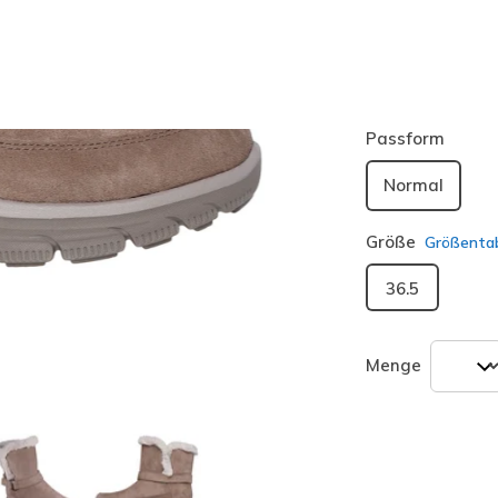
Farbe
Dark Gra
ausgewäh
Passform
Normal
Größe
Größentab
36.5
Menge