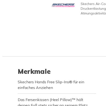
Skechers Air-C
Druckentlastung
Atmungsaktivität
Merkmale
Skechers Hands Free Slip-Ins® für ein
einfaches Anziehen
Das Fersenkissen (Heel Pillow)™ hält
deinen Fuß stets sicher an seinem Platz