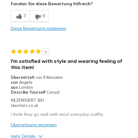
Fanden Sie diese Bewertung hilfreich?
Geeignete Verwendung
7
0
Work
Diese Bewertung markieren
Width
Feels true to width
Sizing
Feels true to size
View On Shoes
Shoes are for Wearing
5
I'm satisfied with style and wearing feeling of
this item!
Übermittelt
vor 8 Monaten
von
Angela
aus
London
Describe Yourself
Casual
REZENSIERT BEI
skechers.co.uk
I think they go well with most everyday outfits.
Übersetzung anzeigen
mehr Details