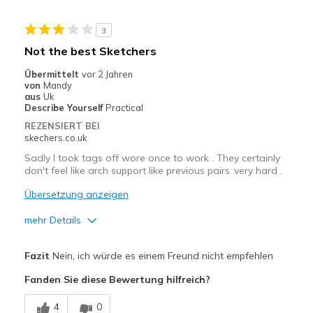
Geeignete Verwendung
3
It only lasted 2 months
Not the best Sketchers
Width
Feels too wide
Übermittelt
vor 2 Jahren
Sizing
Feels true to size
von
Mandy
aus
Uk
View On Shoes
I'm Into Shoes
Describe Yourself
Practical
REZENSIERT BEI
skechers.co.uk
Sadly I took tags off wore once to work . They certainly
don't feel like arch support like previous pairs .very hard .
Übersetzung anzeigen
mehr Details
Vorteile
Fazit
Nein, ich würde es einem Freund nicht empfehlen
Durable
Fanden Sie diese Bewertung hilfreich?
Nachteile
4
0