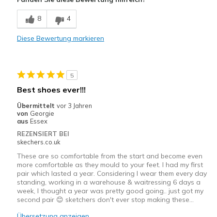
Geeignete Verwendung
8
4
Casual Wear
Diese Bewertung markieren
Width
Feels true to width
Sizing
Feels true to size
View On Shoes
I'm Really Into Shoes
5
Best shoes ever!!!
Übermittelt
vor 3 Jahren
von
Georgie
aus
Essex
REZENSIERT BEI
skechers.co.uk
These are so comfortable from the start and become even
more comfortable as they mould to your feet. I had my first
pair which lasted a year. Considering I wear them every day
standing, working in a warehouse & waitressing 6 days a
week, I thought a year was pretty good going.. just got my
second pair 😊 sketchers don't ever stop making these…
Übersetzung anzeigen