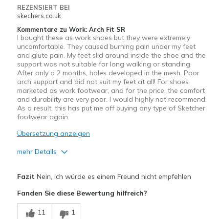
REZENSIERT BEI
skechers.co.uk
Kommentare zu Work: Arch Fit SR
I bought these as work shoes but they were extremely
uncomfortable. They caused burning pain under my feet
and glute pain. My feet slid around inside the shoe and the
support was not suitable for long walking or standing.
After only a 2 months, holes developed in the mesh. Poor
arch support and did not suit my feet at all! For shoes
marketed as work footwear, and for the price, the comfort
and durability are very poor. I would highly not recommend.
As a result, this has put me off buying any type of Sketcher
footwear again.
Übersetzung anzeigen
mehr Details
Nachteile
Fazit
Nein, ich würde es einem Freund nicht empfehlen
Feet Slide In Shoe
Fanden Sie diese Bewertung hilfreich?
Foot Pain
11
1