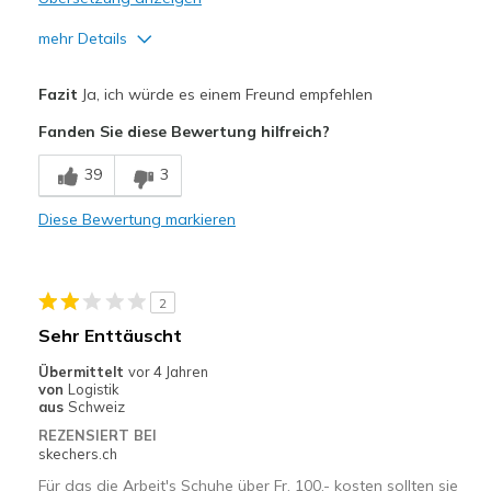
mehr Details
Vorteile
Fazit
Ja, ich würde es einem Freund empfehlen
Comfortable
Fanden Sie diese Bewertung hilfreich?
Width
Feels true to width
39
3
Sizing
Feels true to size
Diese Bewertung markieren
2
Sehr Enttäuscht
Übermittelt
vor 4 Jahren
von
Logistik
aus
Schweiz
REZENSIERT BEI
skechers.ch
Für das die Arbeit's Schuhe über Fr. 100.- kosten sollten sie