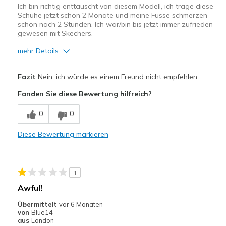
Ich bin richtig enttäuscht von diesem Modell, ich trage diese
Schuhe jetzt schon 2 Monate und meine Füsse schmerzen
schon nach 2 Stunden. Ich war/bin bis jetzt immer zufrieden
gewesen mit Skechers.
mehr Details
Geeignete Verwendung
Fazit
Nein, ich würde es einem Freund nicht empfehlen
Auf der Arbeit
Fanden Sie diese Bewertung hilfreich?
Breite
Passen genau
0
0
Größe
Passt genau
Meine Meinung zu
Ersatzpaar für alte
Diese Bewertung markieren
Schuhen
Schuhe
1
Awful!
Übermittelt
vor 6 Monaten
von
Blue14
aus
London