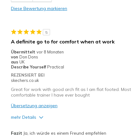
Not Suitable for Longwear
Diese Bewertung markieren
Not True to Size
Poor Cushioning
5
Poor Quality
A definite go to for comfort when at work
Shoe Too Soft / Unstable Sole
Übermittelt
vor 8 Monaten
von
Don Dons
Wear Out Quickly
aus
UK
Describe Yourself
Practical
Width
Feels too wide
REZENSIERT BEI
skechers.co.uk
Sizing
Feels half size too big
Great for work with good arch fit as I am flat footed. Most
comfortable trainer I have ever bought
Übersetzung anzeigen
mehr Details
Vorteile
Fazit
Ja, ich würde es einem Freund empfehlen
Comfortable