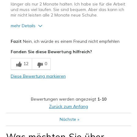
länger als nur 2 Monate halten. Ich habe sie für die Arbeit
und muss viel laufen. Sie sind bequem. Aber das kann ich
mir nicht leisten alle 2 Monate neue Schuhe.
mehr Details
Vorteile
Fazit
Nein, ich würde es einem Freund nicht empfehlen
Bequem
Fanden Sie diese Bewertung hilfreich?
Leicht
12
0
Nachteile
Diese Bewertung markieren
Nutzen schnell ab
Schlechte Qualität
Bewertungen werden angezeigt
1-10
Geeignete Verwendung
Zurück zum Anfang
Auf der Arbeit
Nächste
»
Breite
Passen genau
Was möchten Sie über
Größe
Passt genau