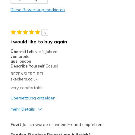
Poor Cushioning
Diese Bewertung markieren
Width
Feels true to width
Sizing
Feels half size too big
View On Shoes
Shoes are for Wearing
5
i would like to buy again
Übermittelt
vor 2 Jahren
von
arpita
aus
london
Describe Yourself
Casual
REZENSIERT BEI
skechers.co.uk
very comfortable
Übersetzung anzeigen
mehr Details
Vorteile
Fazit
Ja, ich würde es einem Freund empfehlen
Comfortable
Fanden Sie diese Bewertung hilfreich?