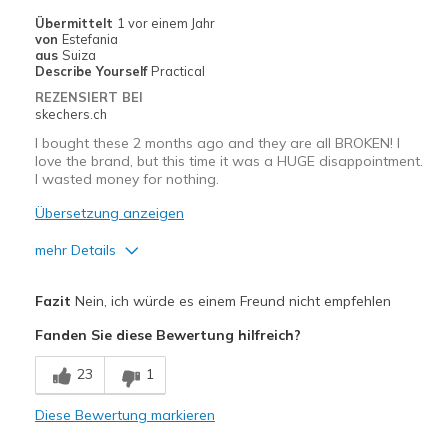
Auf der Arbeit
Übermittelt
1 vor einem Jahr
von
Estefania
Breite
Passen genau
aus
Suiza
Describe Yourself
Practical
Größe
Passt genau
REZENSIERT BEI
skechers.ch
I bought these 2 months ago and they are all BROKEN! I
love the brand, but this time it was a HUGE disappointment.
I wasted money for nothing.
Übersetzung anzeigen
mehr Details
Vorteile
Fazit
Nein, ich würde es einem Freund nicht empfehlen
very bad quality
Fanden Sie diese Bewertung hilfreich?
Nachteile
23
1
Poor Quality
Diese Bewertung markieren
Wear Out Quickly