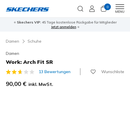
0
Men
MENU
⭐
Skechers VIP:
45 Tage kostenlose Rückgabe für Mitglieder
Jetzt anmelden
⭐
Damen
Schuhe
Damen
Work: Arch Fit SR
Wunschliste
13 Bewertungen
5 von 5 Kundenbewertungen
90,00 €
inkl. MwSt.