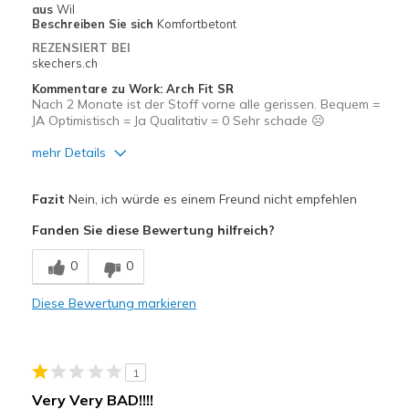
aus
Wil
Beschreiben Sie sich
Komfortbetont
REZENSIERT BEI
skechers.ch
Kommentare zu Work: Arch Fit SR
Nach 2 Monate ist der Stoff vorne alle gerissen. Bequem =
JA Optimistisch = Ja Qualitativ = 0 Sehr schade ☹️
mehr Details
Vorteile
Fazit
Nein, ich würde es einem Freund nicht empfehlen
Bequem
Fanden Sie diese Bewertung hilfreich?
Leicht
0
0
Nachteile
Diese Bewertung markieren
Nutzen schnell ab
Schlechte Qualität
1
Geeignete Verwendung
Very Very BAD!!!!