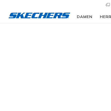
DAMEN
HER
⭐
Damen
Schuhe
Sneakers
Sneaker casual