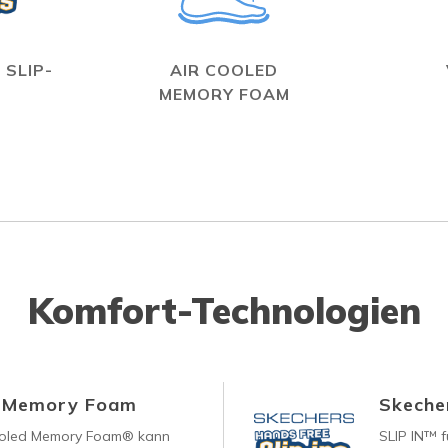
 SLIP-
AIR COOLED
MEMORY FOAM
Komfort-Technologien
d Memory Foam
Skecher
ooled Memory Foam® kann
SLIP IN™ f