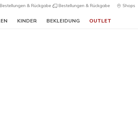
Bestellungen & Rückgabe
Bestellungen & Rückgabe
Shops
REN
KINDER
BEKLEIDUNG
OUTLET
Skechers VIP:
45 Tage kostenlose Rückgabe für Mitglieder
Jetzt anmelde
Damen
Bestseller
Skechers S
1
5 von 5 Kunde
90,00 €
Farbe
Schwarz 