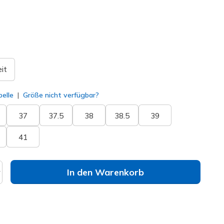
ausgewählt
it
elle
Größe nicht verfügbar?
37
37.5
38
38.5
39
41
In den Warenkorb