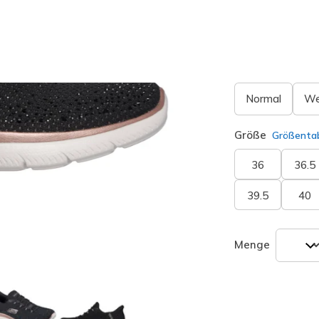
Passform
Normal
We
Größe
Größentab
36
36.5
39.5
40
Menge