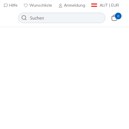
Hilfe
Wunschliste
Anmeldung
AUT | EUR
0
n
⭐
lip-ins: Summits - Brilliant Shine
Wunschliste
40 Bewertungen
nbewertungen
inkl. MwSt.
/ Roségold
(#
150273
BKRG
)