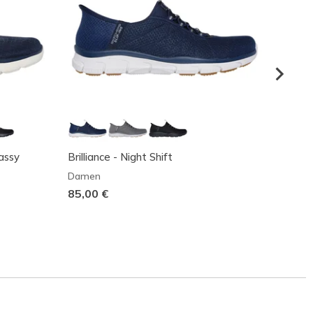
lassy
Brilliance - Night Shift
Skeche
Best 
Damen
85,00 €
Dame
110,0