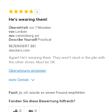
5
He's wearing them!
Übermittelt
vor 7 Monaten
von
Loriben
aus
canonsburg, pa
Describe Yourself
Practical
REZENSIERT BEI
skechers.com
Again! He's wearing them. They aren't stuck in the pile with
the other shoes. Must be OK.
Übersetzung anzeigen
mehr Details
Vorteile
Fazit
Ja, ich würde es einem Freund empfehlen
Attractive Design
Fanden Sie diese Bewertung hilfreich?
Breathe Well
0
0