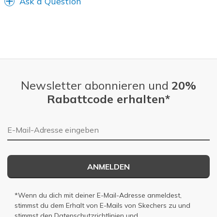
Ask a Question
Sizing
Feels true to size
View On Shoes
Shoes are for Wearing
Newsletter abonnieren und
20%
Rabattcode erhalten*
E-Mail-Adresse
ANMELDEN
*Wenn du dich mit deiner E-Mail-Adresse anmeldest,
stimmst du dem Erhalt von E-Mails von Skechers zu und
stimmst den
Datenschutzrichtlinien
und