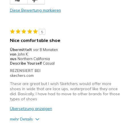
Comfortable
Diese Bewertung markieren
Durable
Geeignete Verwendung
5
Casual Wear
Nice comfortable shoe
Width
Feels true to width
Übermittelt
vor 8 Monaten
von
John K
Sizing
Feels true to size
aus
Northern California
View On Shoes
Shoes are for Wearing
Describe Yourself
Casual
REZENSIERT BEI
skechers.com
These are great but I wish Sketchers would offer more
shoes in wide that are lace ups, waterproof like they once
did. Basically, I have had to move to other brands for those
types of shoes
Übersetzung anzeigen
mehr Details