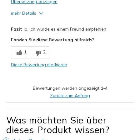
Übersetzung anzeigen
mehr Details
Vorteile
Fazit
Ja, ich würde es einem Freund empfehlen
Attractive Design
Fanden Sie diese Bewertung hilfreich?
Breathe Well
1
2
Comfortable
Diese Bewertung markieren
Durable
Stylish
Bewertungen werden angezeigt
1-4
slip-on is negated
Zurück zum Anfang
Geeignete Verwendung
Casual Wear
Was möchten Sie über
dieses Produkt wissen?
Travel