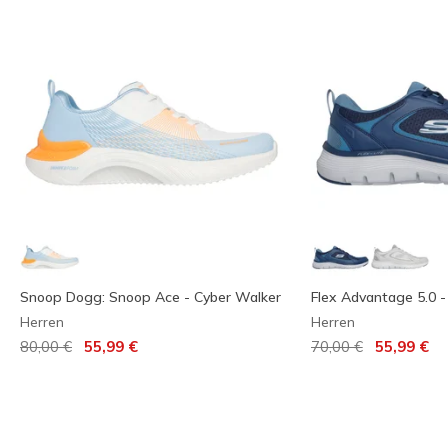
Snoop Dogg: Snoop Ace - Cyber Walker
Flex Advantage 5.0 -
Herren
Herren
Reduziert von
auf
Reduziert von
auf
80,00 €
55,99 €
70,00 €
55,99 €