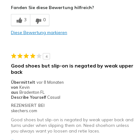
Vorteile
Fanden Sie diese Bewertung hilfreich?
Attractive Design
3
0
Comfortable
Diese Bewertung markieren
Stylish
Geeignete Verwendung
4
Casual Wear
Good shoes but slip-on is negated by weak upper
Travel
back
Übermittelt
vor 8 Monaten
Sizing
Feels true to size
von
Kevin
View On Shoes
Shoes are for Wearing
aus
Bradenton FL
Describe Yourself
Casual
REZENSIERT BEI
skechers.com
Good shoes but slip-on is negated by weak upper back and
turns under when slipping them on. Need shoehorn unless
you always want yo loosen and retie laces.