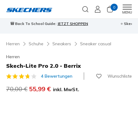
0
Men
MENU
⭐
Skechers VIP:
45 Tage kostenlose Rückgabe für Mitglieder
Jetzt anmelden
⭐
Herren
Schuhe
Sneakers
Sneaker casual
Herren
Skech-Lite Pro 2.0 - Berrix
Wunschliste
4 Bewertungen
5 von 5 Kundenbewertungen
Reduziert von
70,00 €
auf
55,99 €
inkl. MwSt.