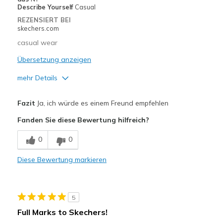
Describe Yourself
Casual
REZENSIERT BEI
skechers.com
casual wear
Übersetzung anzeigen
mehr Details
Vorteile
Fazit
Ja, ich würde es einem Freund empfehlen
Comfortable
Fanden Sie diese Bewertung hilfreich?
Stylish
0
0
Geeignete Verwendung
Diese Bewertung markieren
Casual Wear
Going Out
5
Travel
Full Marks to Skechers!