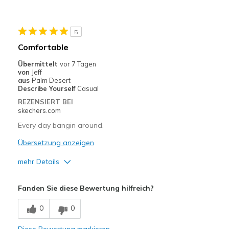
Durable
Stylish
5
Geeignete Verwendung
Comfortable
Casual Wear
Übermittelt
vor 7 Tagen
von
Jeff
Width
Feels true to width
aus
Palm Desert
Describe Yourself
Casual
Sizing
Feels true to size
REZENSIERT BEI
View On Shoes
Shoes are for Wearing
skechers.com
Every day bangin around.
Übersetzung anzeigen
mehr Details
Vorteile
Fanden Sie diese Bewertung hilfreich?
Comfortable
0
0
Nachteile