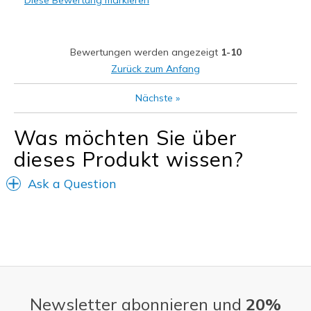
Diese Bewertung markieren
Wear Out Quickly
Geeignete Verwendung
Bewertungen werden angezeigt
1-10
Casual Wear
Zurück zum Anfang
Width
Feels true to width
Nächste
»
Sizing
Feels true to size
Was möchten Sie über
dieses Produkt wissen?
Ask a Question
Newsletter abonnieren und
20%