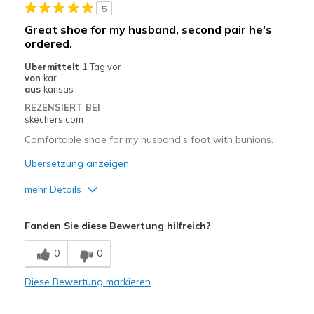
5
Width
Feels true to width
Great shoe for my husband, second pair he's
Sizing
Feels true to size
ordered.
Übermittelt
1 Tag vor
von
kar
aus
kansas
REZENSIERT BEI
skechers.com
Comfortable shoe for my husband's foot with bunions.
Übersetzung anzeigen
mehr Details
Vorteile
Fanden Sie diese Bewertung hilfreich?
Attractive Design
0
0
Breathe Well
Diese Bewertung markieren
Comfortable