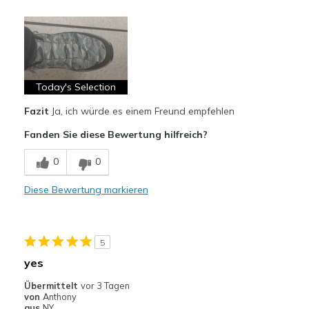
Vorteile
Attractive Design
Breathe Well
Comfortable
Today's Selection
Fazit
Ja, ich würde es einem Freund empfehlen
Stylish
Fanden Sie diese Bewertung hilfreich?
Geeignete Verwendung
0
0
Casual Wear
Going Out
Diese Bewertung markieren
Travel
5
Width
Feels true to width
Sizing
yes
Feels true to size
View On Shoes
Shoes are for Wearing
Übermittelt
vor 3 Tagen
von
Anthony
aus
NY