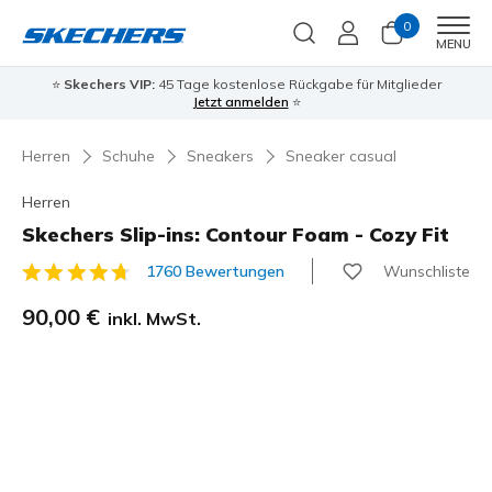
0
Men
MENU
⭐
Skechers VIP:
45 Tage kostenlose Rückgabe für Mitglieder
Jetzt anmelden
⭐
Herren
Schuhe
Sneakers
Sneaker casual
Herren
Skechers Slip-ins: Contour Foam - Cozy Fit
Wunschliste
1760 Bewertungen
5 von 5 Kundenbewertungen
90,00 €
inkl. MwSt.