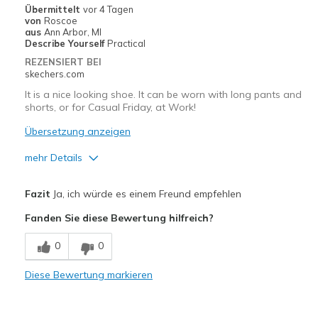
Width
Feels true to width
Übermittelt
vor 4 Tagen
von
Roscoe
Sizing
Feels true to size
aus
Ann Arbor, MI
View On Shoes
Shoes are for Wearing
Describe Yourself
Practical
REZENSIERT BEI
skechers.com
It is a nice looking shoe. It can be worn with long pants and
shorts, or for Casual Friday, at Work!
Übersetzung anzeigen
mehr Details
Vorteile
Fazit
Ja, ich würde es einem Freund empfehlen
Attractive Design
Fanden Sie diese Bewertung hilfreich?
Breathe Well
0
0
Comfortable
Diese Bewertung markieren
Stylish
Geeignete Verwendung