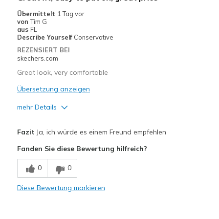
Übermittelt
1 Tag vor
von
Tim G
aus
FL
Describe Yourself
Conservative
REZENSIERT BEI
skechers.com
Great look, very comfortable
Übersetzung anzeigen
mehr Details
Vorteile
Fazit
Ja, ich würde es einem Freund empfehlen
Attractive Design
Fanden Sie diese Bewertung hilfreich?
Comfortable
0
0
Stylish
Diese Bewertung markieren
Geeignete Verwendung
Casual Wear