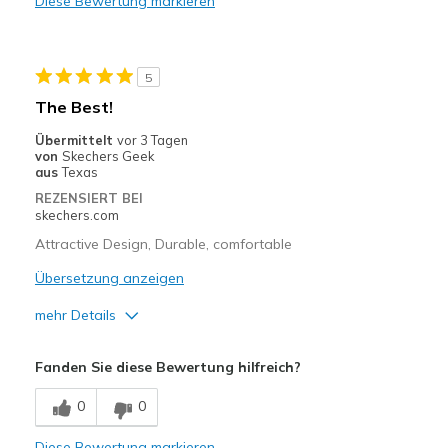
Diese Bewertung markieren
Casual Wear
Travel
5
Width
Feels true to width
The Best!
Sizing
Feels true to size
Übermittelt
vor 3 Tagen
View On Shoes
Shoes are for Wearing
von
Skechers Geek
aus
Texas
REZENSIERT BEI
skechers.com
Attractive Design, Durable, comfortable
Übersetzung anzeigen
mehr Details
Vorteile
Fanden Sie diese Bewertung hilfreich?
Attractive Design
0
0
Breathe Well
Diese Bewertung markieren