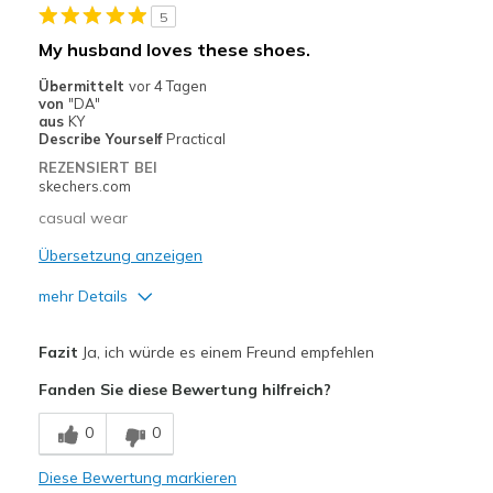
5
Casual Wear
My husband loves these shoes.
Travel
Übermittelt
vor 4 Tagen
von
"DA"
Width
Feels true to width
aus
KY
Describe Yourself
Practical
Sizing
Feels true to size
REZENSIERT BEI
View On Shoes
Shoes are for Wearing
skechers.com
casual wear
Übersetzung anzeigen
mehr Details
Vorteile
Fazit
Ja, ich würde es einem Freund empfehlen
Attractive Design
Fanden Sie diese Bewertung hilfreich?
Breathe Well
0
0
Comfortable
Diese Bewertung markieren