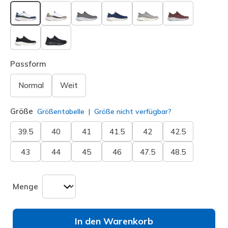
ausgewählt
Passform
Normal
Weit
Größe
Größentabelle
Größe nicht verfügbar?
39.5
40
41
41.5
42
42.5
43
44
45
46
47.5
48.5
Menge
In den Warenkorb