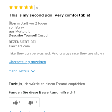
Durable
5
Stylish
This is my second pair. Very comfortable!
Geeignete Verwendung
Übermittelt
vor 2 Tagen
von
Barry
Casual Wear
aus
Morton, IL
Describe Yourself
Casual
Going Out
REZENSIERT BEI
skechers.com
Travel
I like they can be washed. And always nice they are slip-in.
Width
Feels true to width
Übersetzung anzeigen
Sizing
Feels true to size
mehr Details
Vorteile
Fazit
Ja, ich würde es einem Freund empfehlen
Attractive Design
Fanden Sie diese Bewertung hilfreich?
Comfortable
0
0
Geeignete Verwendung