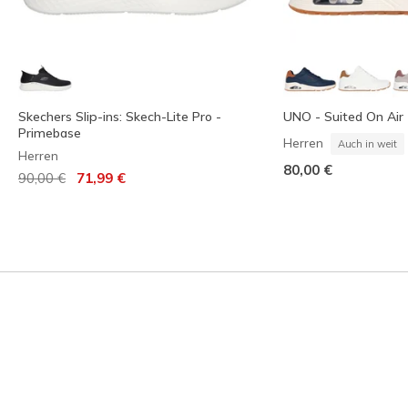
Skechers Slip-ins: Skech-Lite Pro -
UNO - Suited On Air
Primebase
Herren
Auch in weit
Herren
80,00 €
Reduziert von
auf
90,00 €
71,99 €