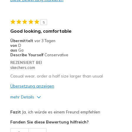
Comfortable
Durable
5
Stylish
Good looking, comfortable
Geeignete Verwendung
Übermittelt
vor 3 Tagen
von
D
Casual Wear
aus
Ga
Describe Yourself
Conservative
Travel
REZENSIERT BEI
skechers.com
Width
Feels true to width
Casual wear, order a half size larger than usual
Sizing
Feels true to size
Übersetzung anzeigen
mehr Details
Vorteile
Fazit
Ja, ich würde es einem Freund empfehlen
Attractive Design
Fanden Sie diese Bewertung hilfreich?
Comfortable