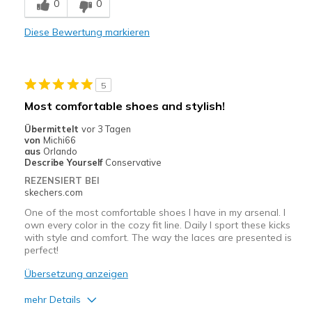
0
0
Stylish
Diese Bewertung markieren
Geeignete Verwendung
Casual Wear
5
Travel
Most comfortable shoes and stylish!
Width
Feels true to width
Übermittelt
vor 3 Tagen
von
Michi66
Sizing
Feels true to size
aus
Orlando
View On Shoes
Shoes are for Wearing
Describe Yourself
Conservative
REZENSIERT BEI
skechers.com
One of the most comfortable shoes I have in my arsenal. I
own every color in the cozy fit line. Daily I sport these kicks
with style and comfort. The way the laces are presented is
perfect!
Übersetzung anzeigen
mehr Details